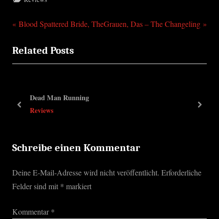
P
N
Beitragsnavigation
Blood Spattered Bride, The
Grauen, Das – The Changeling
r
e
Related Posts
e
x
v
t
i
P
o
o
Dead Man Running
u
s
prev
next
Reviews
s
t
P
:
o
Schreibe einen Kommentar
s
Deine E-Mail-Adresse wird nicht veröffentlicht.
Erforderliche
t
Felder sind mit
*
markiert
:
Kommentar
*