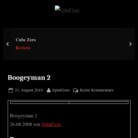
Skip
to
S
content
p
l
Cube Zero
a
prev
nex
Reviews
t
G
o
r
Boogeyman 2
e
Posted
By
zu
21. August 2010
SplatGore
Keine Kommentare
on
Boogeyman
2
Boogeyman 2
26.08.2008 von
SplatGore