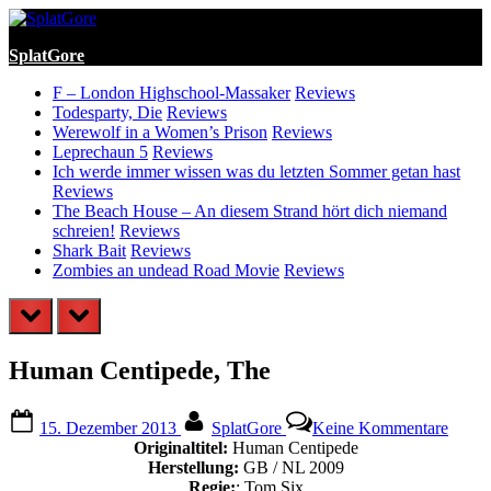
Skip
to
SplatGore
content
F – London Highschool-Massaker
Reviews
Todesparty, Die
Reviews
Werewolf in a Women’s Prison
Reviews
Leprechaun 5
Reviews
Ich werde immer wissen was du letzten Sommer getan hast
Reviews
The Beach House – An diesem Strand hört dich niemand
schreien!
Reviews
Shark Bait
Reviews
Zombies an undead Road Movie
Reviews
prev
next
Human Centipede, The
Posted
By
zu
15. Dezember 2013
SplatGore
Keine Kommentare
on
Huma
Originaltitel:
Human Centipede
Centi
Herstellung:
GB / NL 2009
The
Regie:
: Tom Six