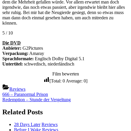
dem die Mehrheit gefallen würde. Vor allem erwartet man doch
irgendwie, das noch etwas passiert, aber irgendwie bleibt hier alles
sehr ruhig. Bei mir hat die Neugierde gesiegt, denn so etwas muss
man dann doch einmal gesehen haben, um auch mitreden zu
können.
5 / 10
Die DVD
Anbieter:
G2Pictures
Verpackung:
Amaray
Sprachformate:
Englisch Dolby Digital 5.1
Untertitel:
schwedisch, niederländisch
Film bewerten
[Total:
0
Average:
0
]
Reviews
Beitragsnavigation
Previous
666 – Paranormal Prison
Post:
Next
Redemption – Stunde der Vergeltung
Post:
Related Posts
28 Days Later
Reviews
Before I Wake
Reviews