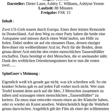
Darsteller:
Dieter Laser, Ashley C. Williams, Ashlynn Yennie
Laufzeit:
88 Minuten
Freigabe:
FSK 15
Inhalt
:
Zwei US-Girls touren durch Europa. Eines ihrer letzten Reiseziele
ist Deutschland. Auf dem Weg zu einer Party haben die beide eine
Autopanne und müssen durch einen Wald laufen, um Hilfe zu
holen. Dabei stoßen sie auf ein einsames Haus, dessen einziger
Bewohner ein weltberühmter Arzt ist. Pech für die Beiden, denn
genau dieser Arzt möchte den ersten menschlichen Tausendfüßler
erschaffen. Dazu benötigt er drei Menschen, die er aneinander näht.
Dank des weiblichen Orientierungssinnes hat er nun die ersten
zwei…..
SplatGore´s Meinung
:
Eigentlich weiß ich gerade gar nicht, was ich schreiben soll. So ein
kranker Scheiss gab es auf jeden Fall vorher noch nicht. Wer zum
Teufel kommt denn auch auf die Idee, 3 Menschen zusammen zu
nähen und sozusagen einen menschlichen „Tausendfüßler“ zu
kreiren. Da muss man entweder enorm einen an der Klatsche haben,
oder es wieder als Kunst ansehen. Wahrscheinlich liegt die Wahrheit
genau dazwischen. Angeblich gilt der Film als einer der schlimmsten