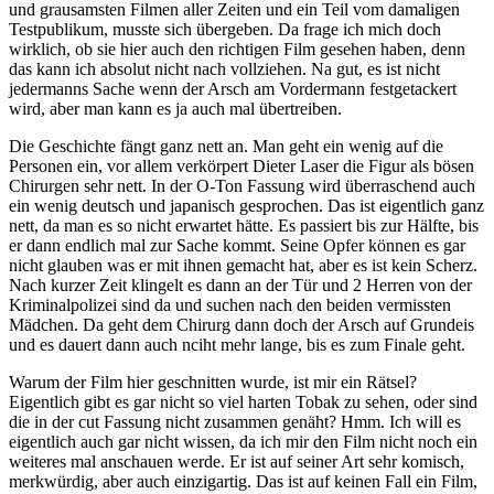
und grausamsten Filmen aller Zeiten und ein Teil vom damaligen
Testpublikum, musste sich übergeben. Da frage ich mich doch
wirklich, ob sie hier auch den richtigen Film gesehen haben, denn
das kann ich absolut nicht nach vollziehen. Na gut, es ist nicht
jedermanns Sache wenn der Arsch am Vordermann festgetackert
wird, aber man kann es ja auch mal übertreiben.
Die Geschichte fängt ganz nett an. Man geht ein wenig auf die
Personen ein, vor allem verkörpert Dieter Laser die Figur als bösen
Chirurgen sehr nett. In der O-Ton Fassung wird überraschend auch
ein wenig deutsch und japanisch gesprochen. Das ist eigentlich ganz
nett, da man es so nicht erwartet hätte. Es passiert bis zur Hälfte, bis
er dann endlich mal zur Sache kommt. Seine Opfer können es gar
nicht glauben was er mit ihnen gemacht hat, aber es ist kein Scherz.
Nach kurzer Zeit klingelt es dann an der Tür und 2 Herren von der
Kriminalpolizei sind da und suchen nach den beiden vermissten
Mädchen. Da geht dem Chirurg dann doch der Arsch auf Grundeis
und es dauert dann auch nciht mehr lange, bis es zum Finale geht.
Warum der Film hier geschnitten wurde, ist mir ein Rätsel?
Eigentlich gibt es gar nicht so viel harten Tobak zu sehen, oder sind
die in der cut Fassung nicht zusammen genäht? Hmm. Ich will es
eigentlich auch gar nicht wissen, da ich mir den Film nicht noch ein
weiteres mal anschauen werde. Er ist auf seiner Art sehr komisch,
merkwürdig, aber auch einzigartig. Das ist auf keinen Fall ein Film,