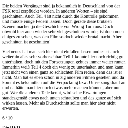
Die beiden Vorgänger sind ja bekanntlich in Deutschland von der
FSK total zerpflückt worden. In anderen Worten – sie sind
geschnitten. Auch Teil 4 ist nicht durch die Kontrolle gekommen
und musste einige Federn lassen. Doch gerade diese brutalen
Szenen machen ja die Geschichte von Wrong Turn aus. Doch
obwohl hier auch wieder sehr viel geschnitten wurde, ist doch noch
einiges zu sehen, was den Film so doch wieder brutal macht. Aber
geschnitten ist geschnitten!
Viel neues hat man sich hier nicht einfallen lassen und es ist auch
weiterhin alles sehr vorhersehbar. Teil 1 konnte hier noch richtig gut
unterhalten, doch mit den Fortsetzungen geht es immer weiter runter.
Immerhin weiß Teil 4 doch ein wenig zu unterhalten und man kann
jetzt nicht von einen ganz so schlechten Film reden, denn das ist er
nicht. Man hat es eben schon in zig anderen Filmen gesehen und da
kommt es bekanntlich auf die Verpackung bzw. Umsetzung drauf an
und da hätte man hier noch etwas mehr machen können, aber nun
gut. Wer die anderen Teile kennt, wird seine Erwartungen
standesgemäß etwas nach unten schrauben und das ganze auf sich
wirken lassen. Mehr als Durchschnitt sollte man hier aber nicht
erwarten.
6 / 10
Di
e DVD