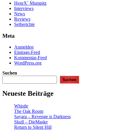
HenrX` Mumpitz
Interviews
News
Reviews
Setberichte
Meta
Anmelden
Eintrags-Feed
Kommentar-Feed
WordPress.org
Suchen
Suchen
Neueste Beiträge
Whistle
The Oak Room
Sayara – Revenge is Darkness
Skull – DieMaske
Return to Silent Hill