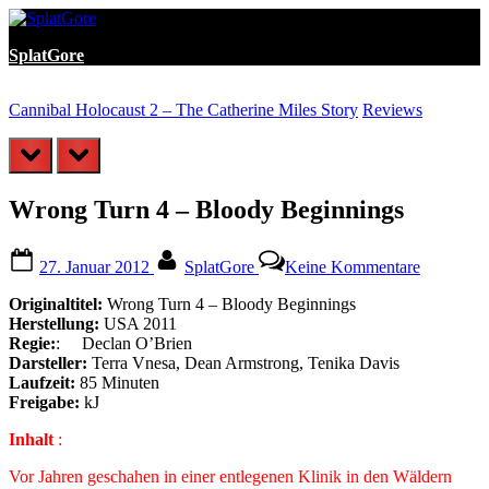
Skip
to
SplatGore
content
Cannibal Holocaust 2 – The Catherine Miles Story
Reviews
D
prev
next
Wrong Turn 4 – Bloody Beginnings
Posted
By
zu
27. Januar 2012
SplatGore
Keine Kommentare
on
Wrong
Turn
Originaltitel:
Wrong Turn 4 – Bloody Beginnings
4
Herstellung:
USA 2011
–
Regie:
: Declan O’Brien
Bloody
Darsteller:
Terra Vnesa, Dean Armstrong, Tenika Davis
Beginnin
Laufzeit:
85 Minuten
Freigabe:
kJ
Inhalt
:
Vor Jahren geschahen in einer entlegenen Klinik in den Wäldern