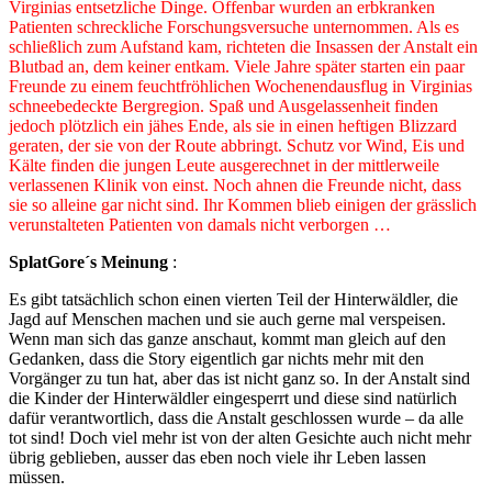
Virginias entsetzliche Dinge. Offenbar wurden an erbkranken
Patienten schreckliche Forschungsversuche unternommen. Als es
schließlich zum Aufstand kam, richteten die Insassen der Anstalt ein
Blutbad an, dem keiner entkam. Viele Jahre später starten ein paar
Freunde zu einem feuchtfröhlichen Wochenendausflug in Virginias
schneebedeckte Bergregion. Spaß und Ausgelassenheit finden
jedoch plötzlich ein jähes Ende, als sie in einen heftigen Blizzard
geraten, der sie von der Route abbringt. Schutz vor Wind, Eis und
Kälte finden die jungen Leute ausgerechnet in der mittlerweile
verlassenen Klinik von einst. Noch ahnen die Freunde nicht, dass
sie so alleine gar nicht sind. Ihr Kommen blieb einigen der grässlich
verunstalteten Patienten von damals nicht verborgen …
SplatGore´s Meinung
:
Es gibt tatsächlich schon einen vierten Teil der Hinterwäldler, die
Jagd auf Menschen machen und sie auch gerne mal verspeisen.
Wenn man sich das ganze anschaut, kommt man gleich auf den
Gedanken, dass die Story eigentlich gar nichts mehr mit den
Vorgänger zu tun hat, aber das ist nicht ganz so. In der Anstalt sind
die Kinder der Hinterwäldler eingesperrt und diese sind natürlich
dafür verantwortlich, dass die Anstalt geschlossen wurde – da alle
tot sind! Doch viel mehr ist von der alten Gesichte auch nicht mehr
übrig geblieben, ausser das eben noch viele ihr Leben lassen
müssen.