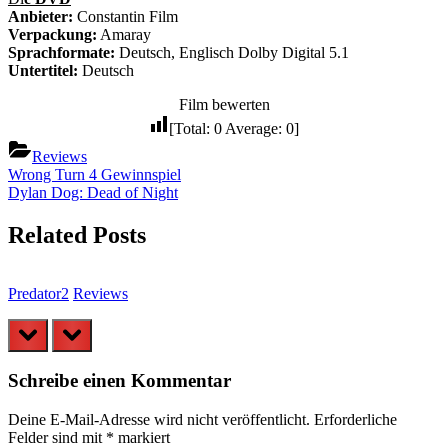
Anbieter:
Constantin Film
Verpackung:
Amaray
Sprachformate:
Deutsch, Englisch Dolby Digital 5.1
Untertitel:
Deutsch
Film bewerten
[Total:
0
Average:
0
]
Reviews
Beitragsnavigation
Previous
Wrong Turn 4 Gewinnspiel
Post:
Next
Dylan Dog: Dead of Night
Post:
Related Posts
Predator2
Reviews
F
prev
next
Schreibe einen Kommentar
Deine E-Mail-Adresse wird nicht veröffentlicht.
Erforderliche
Felder sind mit
*
markiert