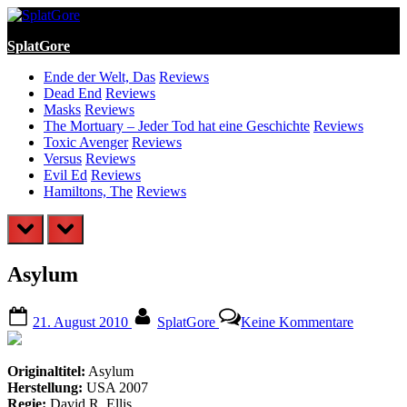
Skip
to
SplatGore
content
Ende der Welt, Das
Reviews
Dead End
Reviews
Masks
Reviews
The Mortuary – Jeder Tod hat eine Geschichte
Reviews
Toxic Avenger
Reviews
Versus
Reviews
Evil Ed
Reviews
Hamiltons, The
Reviews
prev
next
Asylum
Posted
By
zu
21. August 2010
SplatGore
Keine Kommentare
on
Asylum
Originaltitel:
Asylum
Herstellung:
USA 2007
Regie:
David R. Ellis