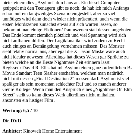
bietet einem dies „Asylum“ durchaus an. Ein bissel Computer
getippelt mit den Teenagern gibt es noch, da hab ich mich Anfangs
schon auf ein langweiliges Szenario eingestellt, aber zu viel
unnötiges wird dann doch wieder nicht präsentiert, auch wenn die
ersten Mordszenen zunächst etwas auf sich warten lassen, so
bekommt man einige Fiktionen/Traumszenen statt dessen angeboten.
Das Ende kommt ziemlich plötzlich und viel Spannung wird sich
nicht aufbauen dürfen. Der Logikfanatiker wird zudem zu Recht
auch einiges an Bemängelung vornehmen müssen. Das Monster
sieht relativ normal aus, aber egal die X. Jason Maske wäre auch
nicht idealer gewesen. Allerdings hat dieses Wesen gar Sprüche zu
bieten welche an die Beste Nightmare Zeit erinnern lässt.
Regisseur David R. Ellis hat mit Asylum einen ganz ordentlichen B-
Movie Standart Teen Slasher erschaffen, welchen man natürlich
nicht mit dessen „Final Destination 2“ messen darf. Asylum ist viel
spaßiger als sein momentan schlechter Ruf und so manch anderer
Genre Kollege. Wenn man den Anspruch eines „Nightmare On Elm
Street“ stellt so kann dieses Werk allerdings nicht mithalten,
ansonsten ein lustiger Film .
Wertung: 6,5 / 10
Die DVD
Anbieter:
Kinowelt Home Entertainment