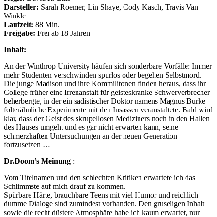
Darsteller:
Sarah Roemer, Lin Shaye, Cody Kasch, Travis Van
Winkle
Laufzeit:
88 Min.
Freigabe:
Frei ab 18 Jahren
Inhalt:
An der Winthrop University häufen sich sonderbare Vorfälle: Immer
mehr Studenten verschwinden spurlos oder begehen Selbstmord.
Die junge Madison und ihre Kommilitonen finden heraus, dass ihr
College früher eine Irrenanstalt für geisteskranke Schwerverbrecher
beherbergte, in der ein sadistischer Doktor namens Magnus Burke
folterähnliche Experimente mit den Insassen veranstaltete. Bald wird
klar, dass der Geist des skrupellosen Mediziners noch in den Hallen
des Hauses umgeht und es gar nicht erwarten kann, seine
schmerzhaften Untersuchungen an der neuen Generation
fortzusetzen …
Dr.Doom’s Meinung
:
Vom Titelnamen und den schlechten Kritiken erwartete ich das
Schlimmste auf mich drauf zu kommen.
Spürbare Härte, brauchbare Teens mit viel Humor und reichlich
dumme Dialoge sind zumindest vorhanden. Den gruseligen Inhalt
sowie die recht düstere Atmosphäre habe ich kaum erwartet, nur