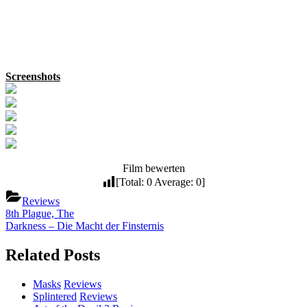
Screenshots
Film bewerten
[Total:
0
Average:
0
]
Reviews
Beitragsnavigation
Previous
8th Plague, The
Post:
Next
Darkness – Die Macht der Finsternis
Post:
Related Posts
Masks
Reviews
Splintered
Reviews