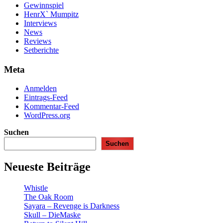
Gewinnspiel
HenrX` Mumpitz
Interviews
News
Reviews
Setberichte
Meta
Anmelden
Eintrags-Feed
Kommentar-Feed
WordPress.org
Suchen
Suchen
Neueste Beiträge
Whistle
The Oak Room
Sayara – Revenge is Darkness
Skull – DieMaske