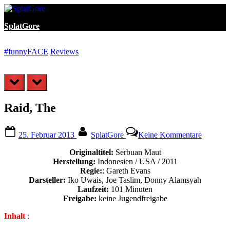
Skip
to
SplatGore
content
#funnyFACE
Reviews
I
prev
next
Raid, The
Posted
By
zu
25. Februar 2013
SplatGore
Keine Kommentare
on
Raid,
The
Originaltitel:
Serbuan Maut
Herstellung:
Indonesien / USA / 2011
Regie:
: Gareth Evans
Darsteller:
Iko Uwais, Joe Taslim, Donny Alamsyah
Laufzeit:
101 Minuten
Freigabe:
keine Jugendfreigabe
Inhalt
: