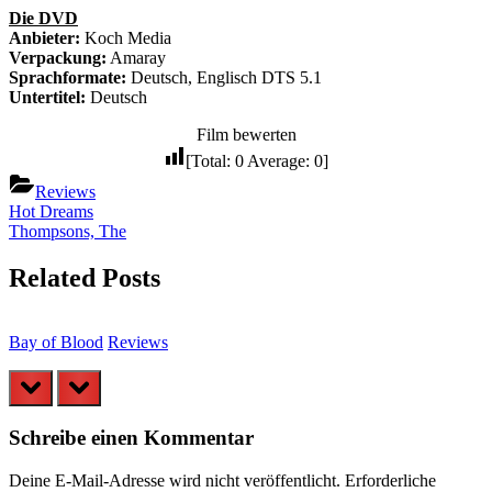
Die DVD
Anbieter:
Koch Media
Verpackung:
Amaray
Sprachformate:
Deutsch, Englisch DTS 5.1
Untertitel:
Deutsch
Film bewerten
[Total:
0
Average:
0
]
Reviews
Beitragsnavigation
Previous
Hot Dreams
Post:
Next
Thompsons, The
Post:
Related Posts
Bay of Blood
Reviews
B
prev
next
Schreibe einen Kommentar
Deine E-Mail-Adresse wird nicht veröffentlicht.
Erforderliche