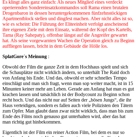
Es klingt alles ganz einfach: Als neues Mitglied eines verdeckt
operierenden Sondereinsatzkommandos soll Rama einen brutalen
Drogenbaron in dessen heruntergekommenen fünfzehnstöckigen
Apartmentblock stellen und dingfest machen. Aber nicht alles ist so,
wie es scheint: Die Führung der Eliteeinheit verfolgt anscheinend
ihre eigenen Ziele mit dem Einsatz, während der Kopf des Kartells,
Tama (Ray Sahepaty), offenbar längst auf die Angreifer gewartet
hat. Als seine vorgewarnten Wachen die Operation gleich zu Beginn
auffliegen lassen, bricht in dem Gebäude die Hölle los.
SplatGore´s Meinung
:
Obwohl der Film die ganze Zeit in dem Hochhaus spielt und sich
die Schauplätze nicht wirklich ändern, so unterhält The Raid doch
von Anfang bis Ende. Und das, obwohl er sehr schnelles Tempo
einschlägt und man sich fragt, wenn man sop weiter macht, ist in 15
Minunten keiner mehr am Leben. Gerade am Anfang hat man es gut
krachen lassen und tatsächlich ist der Bodycount zu Beginn schon
recht hoch. Und das nicht nur auf Seiten der „bösen Jungs“, die ihr
Haus verteidigen, sondern es fallen auch viele Polizisten den Tätern
zum Opfer. Man glaubt dann zwar nicht wirklich, dass man bis zum
Ende des Films noch genauso gut unterhalten wird, aber das hat
man richtig gut hinbekommen.
Eigentlich ist der Film ein reiner Action Film, bei dem es nur so