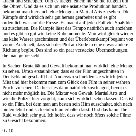
kracht und scheppert. Und es fliegen einem nur so die Kugeln um
die Ohren. Und da es sich um eine asiatische Produtkion handelt,
bekommt man hier auch eine Menge an Martial Arts zu sehen. Die
Kämpfe sind wirklich sehr gut heraus gearbeitet und es gibt
ordentlich was auf die Fresse. Es macht auf jeden Fall viel Spaß hier
zu zuschauen. Die Kämpfe lässt das Tempo natürlich auch anziehen
und es gibt so gut wie keine Ruhemomente. Man wird gleich wieder
ins kalte Wasser geschmissen und der Überlebenskampf beginnt von
vorne. Auch nett, dass sich der Plot am Ende in eine etwas andere
Richtung begibt. Das sind so ein paar versteckte Überraschungen,
die man gerne sieht.
In Sachen Brutalität und Gewalt bekommt man wirklich eine Menge
zu sehen. Umso erstaunlicher, dass es der Film ungeschnitten in
Deutschland geschafft hat. Anderswo schneiden sie wirlich jeden
Mist und hier bekommt man zum Glück den Film in seiner wahren
Pracht zu sehen. Da heisst es dann natürlich zuschlagen, bevor es
nicht mehr möglich ist. Die Mixtur von Gewalt, Martial Arts und
wie die Polizei hier vorgeht, kann sich wirklich sehen lassen. Das ist
so ein Film, bei dem man am besten sein Hirn ausschaltet, sich nach
hinten lehnt und sich einfach unterhalten lässt. Und das kann The
Raid wirklich sehr gut. Ich hoffe, dass wir noch öfters solche Filme
zu Gesicht bekommen.
9 / 10