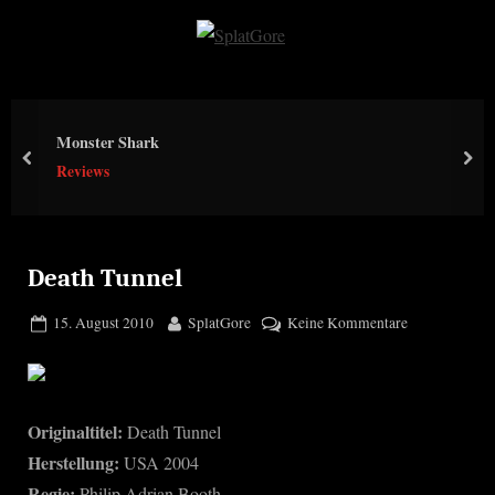
Skip
to
S
content
p
l
Monster Shark
a
prev
nex
Reviews
t
G
o
r
Death Tunnel
e
Posted
By
zu
15. August 2010
SplatGore
Keine Kommentare
on
Death
Tunnel
Originaltitel:
Death Tunnel
Herstellung:
USA 2004
Regie:
Philip Adrian Booth