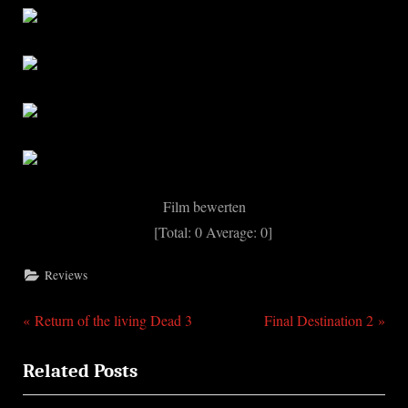
Film bewerten
[Total:
0
Average:
0
]
Reviews
P
N
Beitragsnavigation
Return of the living Dead 3
Final Destination 2
r
e
Related Posts
e
x
v
t