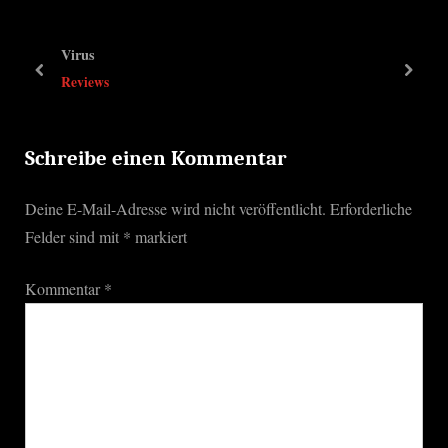
i
P
o
o
Virus
u
s
prev
next
Reviews
s
t
P
:
o
Schreibe einen Kommentar
s
Deine E-Mail-Adresse wird nicht veröffentlicht.
Erforderliche
t
Felder sind mit
*
markiert
:
Kommentar
*