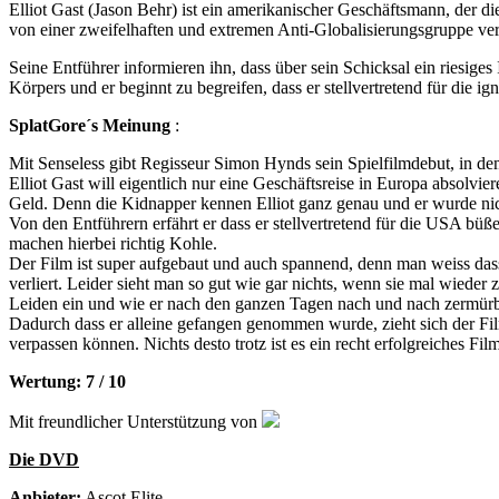
Elliot Gast (Jason Behr) ist ein amerikanischer Geschäftsmann, der 
von einer zweifelhaften und extremen Anti-Globalisierungsgruppe ver
Seine Entführer informieren ihn, dass über sein Schicksal ein riesige
Körpers und er beginnt zu begreifen, dass er stellvertretend für die i
SplatGore´s Meinung
:
Mit Senseless gibt Regisseur Simon Hynds sein Spielfilmdebut, in dem
Elliot Gast will eigentlich nur eine Geschäftsreise in Europa absolvi
Geld. Denn die Kidnapper kennen Elliot ganz genau und er wurde nich
Von den Entführern erfährt er dass er stellvertretend für die USA bü
machen hierbei richtig Kohle.
Der Film ist super aufgebaut und auch spannend, denn man weiss dass
verliert. Leider sieht man so gut wie gar nichts, wenn sie mal wieder
Leiden ein und wie er nach den ganzen Tagen nach und nach zermürbt u
Dadurch dass er alleine gefangen genommen wurde, zieht sich der Film
verpassen können. Nichts desto trotz ist es ein recht erfolgreiches 
Wertung: 7 / 10
Mit freundlicher Unterstützung von
Die DVD
Anbieter:
Ascot Elite