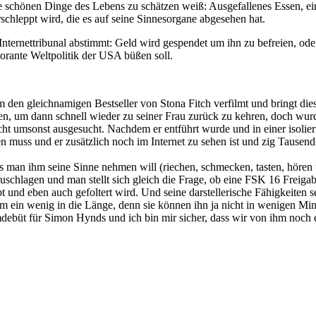
die schönen Dinge des Lebens zu schätzen weiß: Ausgefallenes Essen, e
schleppt wird, die es auf seine Sinnesorgane abgesehen hat.
s Internettribunal abstimmt: Geld wird gespendet um ihn zu befreien, od
gnorante Weltpolitik der USA büßen soll.
 den gleichnamigen Bestseller von Stona Fitch verfilmt und bringt dies
eren, um dann schnell wieder zu seiner Frau zurück zu kehren, doch wur
t umsonst ausgesucht. Nachdem er entführt wurde und in einer isoliert
ßen muss und er zusätzlich noch im Internet zu sehen ist und zig Taus
 man ihm seine Sinne nehmen will (riechen, schmecken, tasten, hören u
 zuschlagen und man stellt sich gleich die Frage, ob eine FSK 16 Freiga
nd eben auch gefoltert wird. Und seine darstellerische Fähigkeiten se
 ein wenig in die Länge, denn sie können ihn ja nicht in wenigen Minu
Filmdebüt für Simon Hynds und ich bin mir sicher, dass wir von ihm noc