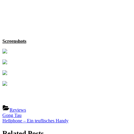
Screenshots
Reviews
Beitragsnavigation
Previous
Gong Tau
Post:
Next
Hellphone – Ein teuflisches Handy
Post:
Related Posts