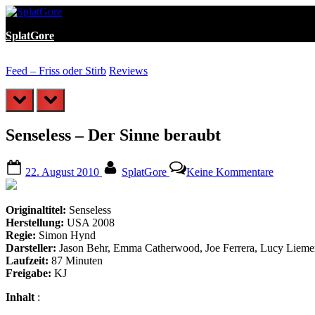
Skip
to
SplatGore
content
Feed – Friss oder Stirb
Reviews
prev
next
Senseless – Der Sinne beraubt
Posted
By
zu
22. August 2010
SplatGore
Keine Kommentare
on
Senseless
–
Der
Originaltitel:
Senseless
Sinne
Herstellung:
USA 2008
beraubt
Regie:
Simon Hynd
Darsteller:
Jason Behr, Emma Catherwood, Joe Ferrera, Lucy Liem
Laufzeit:
87 Minuten
Freigabe:
KJ
Inhalt
: