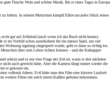
ine gute Flasche Wein und schöne Musik. Bis er eines Tages in Europa
er zu foltern. In seinem Martyrium kämpft Elliot um jedes Stück seines
 recht gut auf Zelluloid (auch wenn ich das Buch nicht kenne).
de er im Vorfeld schon auserkohren für ein mieses Spiel, um viel
en Wohnung tagelang eingesperrt wurde, geht es dann so richtig los.
end Menschen über sein Leben richten können – und die Kidnapper
nd sehen) und es nur eine Frage der Zeit ist, wann er den nächsten
be nicht auch gereicht hätte. Aber die Kamera fängt immer wieder die
tzt er gekonnt ein.
ten vollends foltern. Evtl hätte man den Film eine kürzere Laufzeit
h ein weitere Filme mit solch einem Kaliber geboten bekommen.