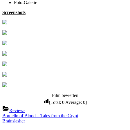
Foto-Galerie
Screenshots
Film bewerten
[Total:
0
Average:
0
]
Reviews
Beitragsnavigation
Previous
Bordello of Blood – Tales from the Crypt
Post:
Next
Brainslasher
Post: