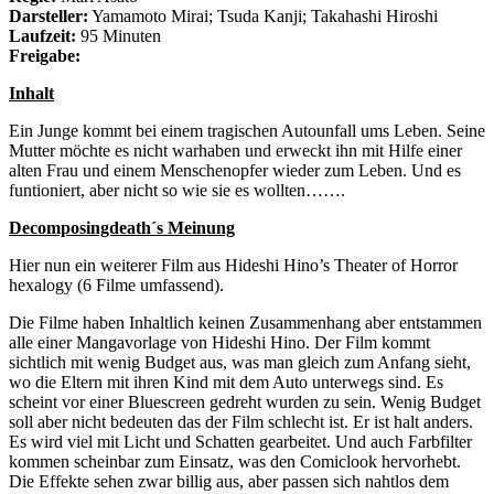
Darsteller:
Yamamoto Mirai; Tsuda Kanji; Takahashi Hiroshi
Laufzeit:
95 Minuten
Freigabe:
Inhalt
Ein Junge kommt bei einem tragischen Autounfall ums Leben. Seine
Mutter möchte es nicht warhaben und erweckt ihn mit Hilfe einer
alten Frau und einem Menschenopfer wieder zum Leben. Und es
funtioniert, aber nicht so wie sie es wollten…….
Decomposingdeath´s Meinung
Hier nun ein weiterer Film aus Hideshi Hino’s Theater of Horror
hexalogy (6 Filme umfassend).
Die Filme haben Inhaltlich keinen Zusammenhang aber entstammen
alle einer Mangavorlage von Hideshi Hino. Der Film kommt
sichtlich mit wenig Budget aus, was man gleich zum Anfang sieht,
wo die Eltern mit ihren Kind mit dem Auto unterwegs sind. Es
scheint vor einer Bluescreen gedreht wurden zu sein. Wenig Budget
soll aber nicht bedeuten das der Film schlecht ist. Er ist halt anders.
Es wird viel mit Licht und Schatten gearbeitet. Und auch Farbfilter
kommen scheinbar zum Einsatz, was den Comiclook hervorhebt.
Die Effekte sehen zwar billig aus, aber passen sich nahtlos dem