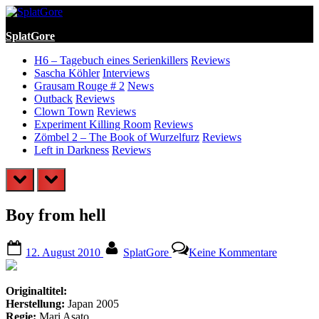
Skip
to
SplatGore
content
H6 – Tagebuch eines Serienkillers
Reviews
Sascha Köhler
Interviews
Grausam Rouge # 2
News
Outback
Reviews
Clown Town
Reviews
Experiment Killing Room
Reviews
Zömbel 2 – The Book of Wurzelfurz
Reviews
Left in Darkness
Reviews
prev
next
Boy from hell
Posted
By
zu
12. August 2010
SplatGore
Keine Kommentare
on
Boy
from
hell
Originaltitel:
Herstellung:
Japan 2005
Regie:
Mari Asato