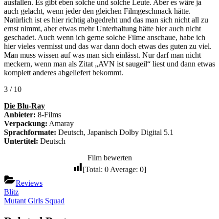
ausfallen. Es gibt eben solche und solche Leute. Aber es wäre ja
auch gelacht, wenn jeder den gleichen Filmgeschmack hätte.
Natürlich ist es hier richtig abgedreht und das man sich nicht all zu
ernst nimmt, aber etwas mehr Unterhaltung hätte hier auch nicht
geschadet. Auch wenn ich gerne solche Filme anschaue, habe ich
hier vieles vermisst und das war dann doch etwas des guten zu viel.
Man muss wissen auf was man sich einlässt. Nur darf man nicht
meckern, wenn man als Zitat „AVN ist saugeil“ liest und dann etwas
komplett anderes abgeliefert bekommt.
3 / 10
Die Blu-Ray
Anbieter:
8-Films
Verpackung:
Amaray
Sprachformate:
Deutsch, Japanisch Dolby Digital 5.1
Untertitel:
Deutsch
Film bewerten
[Total:
0
Average:
0
]
Reviews
Beitragsnavigation
Previous
Blitz
Post:
Next
Mutant Girls Squad
Post: