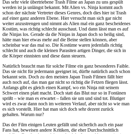
Das sehr viele übertriebene Trash Filme an Japan zu uns gespült
werden ist ja unlängst bekannt. Mit Alien vs. Ninja kommt auch
schon der nächste Vertreter dieses Genres, doch dies hier ist Trash
auf einer ganz anderen Ebene. Hier versucht man sich gar nicht
weiter anzustrengen und nimmt als Alien mal ein ganz bescheidenes
Kostüm, was richtig schlecht ausschaut. Und dann lässt man es auf
die Ninjas los. Gerade da die Ninjas in Japan doch so heilig sind,
hätte man hier etwas mehr auf die Beine stellen können, aber
scheinbar war das mal so. Die Kostüme waren jedenfalls richtig
schlecht und auch die kleinen Parasiten artigen Dinger, die sich in
die Körper einnisten und diese dann steuern.
Natürlich braucht man für solche Filme ein ganz besonderes Faible.
Das sie nicht für jedermann geeignet ist, dürfte natürlich auch schon
bekannt sein. Doch zu den meisten Japan Trash Filmen fällt hier
auch noch auf, das man gar nicht so richtig die Fetzen fliegen lässt.
Anfangs gibt es gleich einen Kampf, wo ein Ninja mit seinem
Schwert einen platt macht. Doch statt das Blut nur so in Fontänen
sprißt – wie man es erwartet – fallen sie um und sind tot. Blutiger
wird es zwar dann noch im weiteren Verlauf, aber nicht so wie man
es sich vorstellt. Hier hat man sich doch sehr dezent zurück
gehalten. Warum nur?
Das der Film einigen Leuten gefällt und sicherlich auch ein paar
Fans hat, beweisen andere Kritiken, die eher Durchschnittlich