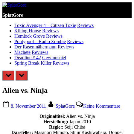
Skip
to
SplatGore
content
Toxic Avenger 4 – Citizen Toxie
Reviews
Killing House
Reviews
Hemlock Grove
Reviews
Pontypool – Radio Zombie
Reviews
Der Rasenmähermann
Reviews
Machete
Reviews
Deadline # 42
Gewinnspiel
Spring Break Killer
Reviews
prev
next
Alien vs. Ninja
Posted
By
zu
8. November 2011
SplatGore
Keine Kommentare
on
Alien
vs.
Originaltitel:
Alien vs. Ninja
Ninja
Herstellung:
Japan 2010
Regie:
: Seiji Chiba
Darsteller:
Masanori Mimoto, Shuji Kashiwabara, Donpei