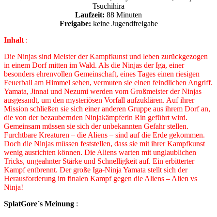
Tsuchihira
Laufzeit:
88 Minuten
Freigabe:
keine Jugendfreigabe
Inhalt
:
Die Ninjas sind Meister der Kampfkunst und leben zurückgezogen
in einem Dorf mitten im Wald. Als die Ninjas der Iga, einer
besonders ehrenvollen Gemeinschaft, eines Tages einen riesigen
Feuerball am Himmel sehen, vermuten sie einen feindlichen Angriff.
Yamata, Jinnai und Nezumi werden vom Großmeister der Ninjas
ausgesandt, um den mysteriösen Vorfall aufzuklären. Auf ihrer
Mission schließen sie sich einer anderen Gruppe aus ihrem Dorf an,
die von der bezaubernden Ninjakämpferin Rin geführt wird.
Gemeinsam müssen sie sich der unbekannten Gefahr stellen.
Furchtbare Kreaturen – die Aliens – sind auf die Erde gekommen.
Doch die Ninjas müssen feststellen, dass sie mit ihrer Kampfkunst
wenig ausrichten können. Die Aliens warten mit unglaublichen
Tricks, ungeahnter Stärke und Schnelligkeit auf. Ein erbitterter
Kampf entbrennt. Der große Iga-Ninja Yamata stellt sich der
Herausforderung im finalen Kampf gegen die Aliens – Alien vs
Ninja!
SplatGore´s Meinung
: