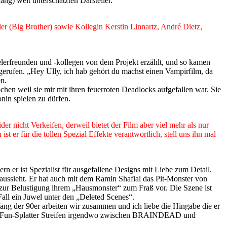
ang) weit unterschätzten Darsteller.
der (Big Brother) sowie Kollegin Kerstin Linnartz, André Dietz,
elerfreunden und -kollegen von dem Projekt erzählt, und so kamen
ngerufen. „Hey Ully, ich hab gehört du machst einen Vampirfilm, da
en.
chen weil sie mir mit ihren feuerroten Deadlocks aufgefallen war. Sie
nin spielen zu dürfen.
r nicht Verkeifen, derweil bietet der Film aber viel mehr als nur
er für die tollen Spezial Effekte verantwortlich, stell uns ihn mal
n er ist Spezialist für ausgefallene Designs mit Liebe zum Detail.
aussieht. Er hat auch mit dem Ramin Shafiai das Pit-Monster von
r Belustigung ihrem „Hausmonster“ zum Fraß vor. Die Szene ist
all ein Juwel unter den „Deleted Scenes“.
fang der 90er arbeiten wir zusammen und ich liebe die Hingabe die er
nen Fun-Splatter Streifen irgendwo zwischen BRAINDEAD und