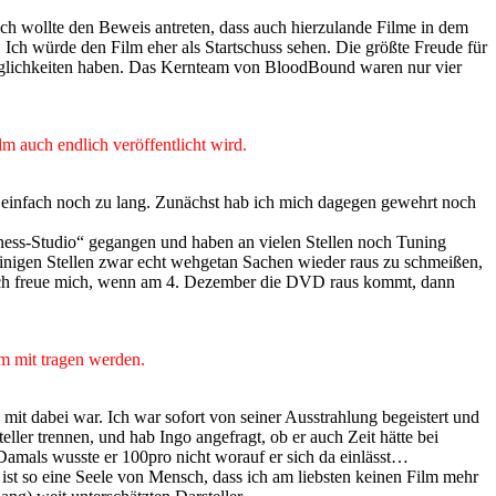
, ich wollte den Beweis antreten, dass auch hierzulande Filme in dem
ch würde den Film eher als Startschuss sehen. Die größte Freude für
Möglichkeiten haben. Das Kernteam von BloodBound waren nur vier
lm auch endlich veröffentlicht wird.
 einfach noch zu lang. Zunächst hab ich mich dagegen gewehrt noch
tness-Studio“ gegangen und haben an vielen Stellen noch Tuning
an einigen Stellen zwar echt wehgetan Sachen wieder raus zu schmeißen,
r ich freue mich, wenn am 4. Dezember die DVD raus kommt, dann
m mit tragen werden.
t dabei war. Ich war sofort von seiner Ausstrahlung begeistert und
ler trennen, und hab Ingo angefragt, ob er auch Zeit hätte bei
Damals wusste er 100pro nicht worauf er sich da einlässt…
ist so eine Seele von Mensch, dass ich am liebsten keinen Film mehr