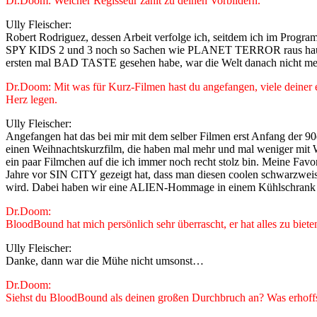
Dr.Doom: Welcher Regisseur zählt zu deinen Vorbildern.
Ully Fleischer:
Robert Rodriguez, dessen Arbeit verfolge ich, seitdem ich im Prog
SPY KIDS 2 und 3 noch so Sachen wie PLANET TERROR raus haut. Ne
ersten mal BAD TASTE gesehen habe, war die Welt danach nicht meh
Dr.Doom: Mit was für Kurz-Filmen hast du angefangen, viele deiner er
Herz legen.
Ully Fleischer:
Angefangen hat das bei mir mit dem selber Filmen erst Anfang der 90e
einen Weihnachtskurzfilm, die haben mal mehr und mal weniger mit We
ein paar Filmchen auf die ich immer noch recht stolz bin. Meine F
Jahre vor SIN CITY gezeigt hat, dass man diesen coolen schwarzwei
wird. Dabei haben wir eine ALIEN-Hommage in einem Kühlschrank na
Dr.Doom:
BloodBound hat mich persönlich sehr überrascht, er hat alles zu biet
Ully Fleischer:
Danke, dann war die Mühe nicht umsonst…
Dr.Doom:
Siehst du BloodBound als deinen großen Durchbruch an? Was erhoffst