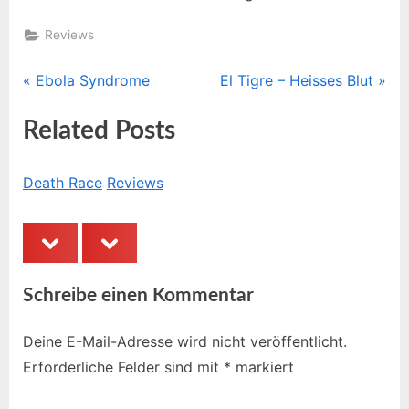
Reviews
P
N
Ebola Syndrome
El Tigre – Heisses Blut
Beitragsnavigation
r
e
Related Posts
e
x
v
t
i
P
Death Race
Reviews
Pl
o
o
u
s
prev
next
s
t
P
:
Schreibe einen Kommentar
o
s
Deine E-Mail-Adresse wird nicht veröffentlicht.
t
Erforderliche Felder sind mit
*
markiert
: