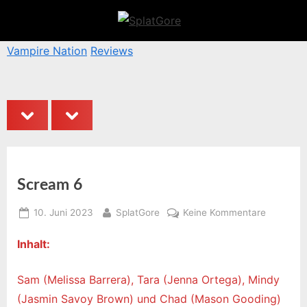
Skip
to
S
content
p
Vampire Nation
Reviews
B
l
a
t
prev
next
G
o
r
e
Scream 6
Posted
By
zu
10. Juni 2023
SplatGore
Keine Kommentare
on
Scream
Inhalt:
6
Sam (Melissa Barrera), Tara (Jenna Ortega), Mindy
(Jasmin Savoy Brown) und Chad (Mason Gooding)