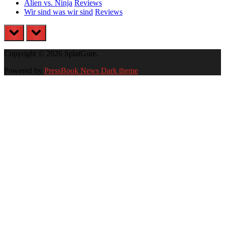
Alien vs. Ninja
Reviews
Wir sind was wir sind
Reviews
prev
next
Copyright © 2026 SplatGore.
Powered by
PressBook News Dark theme