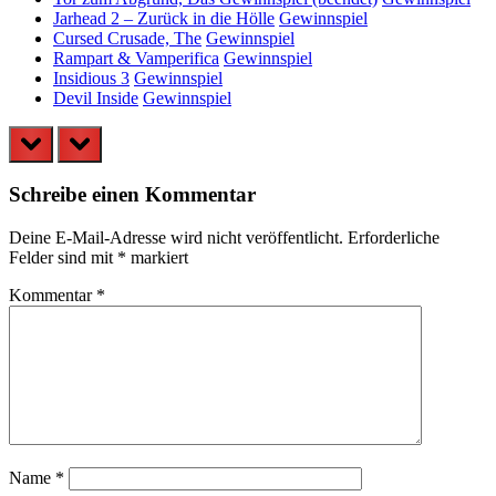
Jarhead 2 – Zurück in die Hölle
Gewinnspiel
Cursed Crusade, The
Gewinnspiel
Rampart & Vamperifica
Gewinnspiel
Insidious 3
Gewinnspiel
Devil Inside
Gewinnspiel
prev
next
Schreibe einen Kommentar
Deine E-Mail-Adresse wird nicht veröffentlicht.
Erforderliche
Felder sind mit
*
markiert
Kommentar
*
Name
*