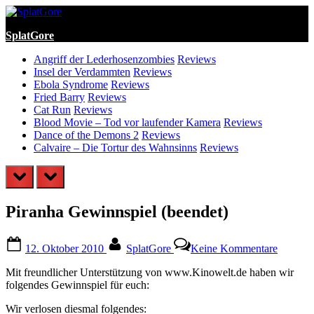
Skip
to
SplatGore
content
Angriff der Lederhosenzombies
Reviews
Insel der Verdammten
Reviews
Ebola Syndrome
Reviews
Fried Barry
Reviews
Cat Run
Reviews
Blood Movie – Tod vor laufender Kamera
Reviews
Dance of the Demons 2
Reviews
Calvaire – Die Tortur des Wahnsinns
Reviews
prev
next
Piranha Gewinnspiel (beendet)
Posted
By
zu
12. Oktober 2010
SplatGore
Keine Kommentare
on
Piranha
Gewinns
Mit freundlicher Unterstützung von www.Kinowelt.de haben wir
(beendet
folgendes Gewinnspiel für euch:
Wir verlosen diesmal folgendes: