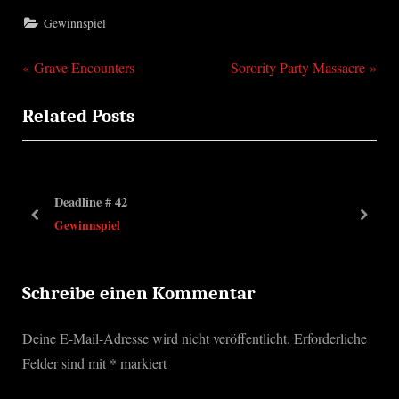
Gewinnspiel
P
N
Beitragsnavigation
Grave Encounters
Sorority Party Massacre
r
e
Related Posts
e
x
v
t
i
P
o
o
Deadline # 42
u
s
prev
next
Gewinnspiel
s
t
P
:
o
Schreibe einen Kommentar
s
Deine E-Mail-Adresse wird nicht veröffentlicht.
Erforderliche
t
Felder sind mit
*
markiert
: