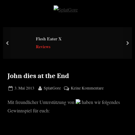
Skip
to
S
content
p
l
Flesh Eater X
a
prev
nex
Reviews
t
G
o
r
John dies at the End
e
Posted
By
zu
3. Mai 2013
SplatGore
Keine Kommentare
on
John
Mit freundlicher Unterstützung von
haben wir folgendes
dies
at
Gewinnspiel für euch:
the
End