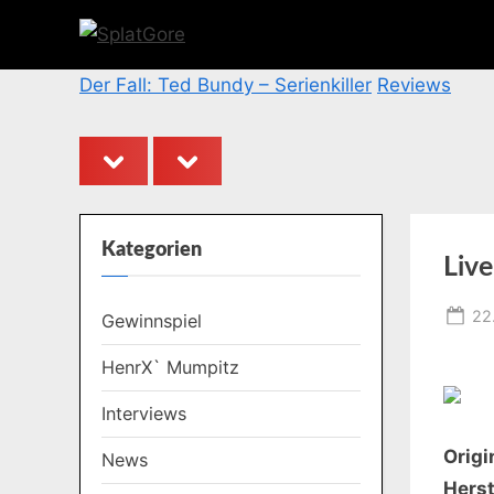
Skip
to
S
content
p
Der Fall: Ted Bundy – Serienkiller
Reviews
l
a
prev
next
t
G
o
Kategorien
Liv
r
e
Po
22
Gewinnspiel
on
HenrX` Mumpitz
Interviews
Origin
News
Herst