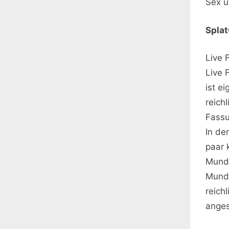
Sex u
Spla
Live 
Live 
ist e
reich
Fassu
In de
paar 
Mund 
Mund 
reich
anges