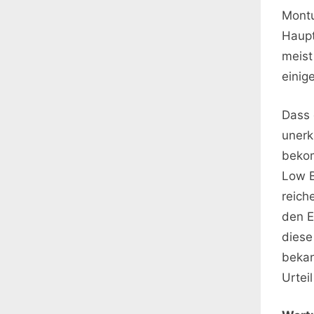
Montu
Haupt
meist
einige
Dass 
unerk
bekom
Low B
reich
den E
diese
bekan
Urtei