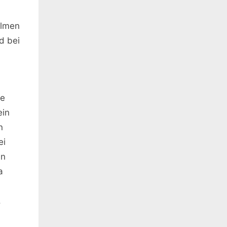
ilmen
d bei
te
ein
n
ei
nn
a
.