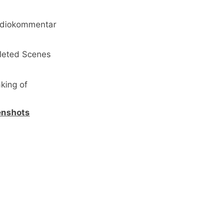
diokommentar
leted Scenes
king of
enshots