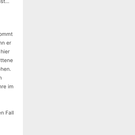
ist…
 kommt
nn er
hier
ittene
ehen.
n
hre im
n
n Fall