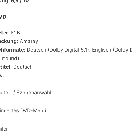
ng: 6,5 / 10
DVD
ter:
MIB
ackung:
Amaray
chformate:
Deutsch (Dolby Digital 5.1), Englisch (Dolby D
urround)
titel:
Deutsch
s:
pitel- / Szenenanwahl
imiertes DVD-Menü
iler