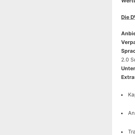
Wertu
Die 
Anbie
Verp
Spra
2.0 S
Unter
Extra
Ka
An
Tra