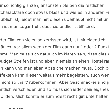
r so richtig glänzen, ansonsten bleiben die restlichen
characktäre doch etwas blass und wie es in anderen F
 üblich ist, leidet man mit diesen überhaupt nicht mit un
n ist man sogar froh, dass sie endlich „still“ sind.
der Film von vielen so zerrissen wird, ist mir eigentlich
lärlich. Vor allem wenn der Film dann nur 1 oder 2 Punk
mt. Man muss sich natürlich im klaren sein, dass dies 
udget Streifen ist und eben niemals an einen Hostel ra
en kann und man eben Abstriche machen muss. Doch b
ffekten kann dieser weitaus mehr begeistern, auch we
 nicht so „hart“ rüberkommen. Aber Geschmäcker sind j
ntlich verschieden und so muss sich jeder sein eigenes
l bilden. Mich konnte er zumindest recht gut unterhalten