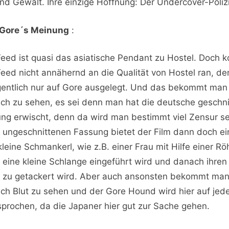
nd Gewalt. Ihre einzige Hoffnung: Der Undercover-Poliz
tGore´s Meinung
:
Feed ist quasi das asiatische Pendant zu Hostel. Doch
Feed nicht annähernd an die Qualität von Hostel ran, de
igentlich nur auf Gore ausgelegt. Und das bekommt man 
lich zu sehen, es sei denn man hat die deutsche geschn
ng erwischt, denn da wird man bestimmt viel Zensur s
r ungeschnittenen Fassung bietet der Film dann doch ei
kleine Schmankerl, wie z.B. einer Frau mit Hilfe einer Rö
eine kleine Schlange eingeführt wird und danach ihren
zu getackert wird. Aber auch ansonsten bekommt ma
lich Blut zu sehen und der Gore Hound wird hier auf jede
prochen, da die Japaner hier gut zur Sache gehen.