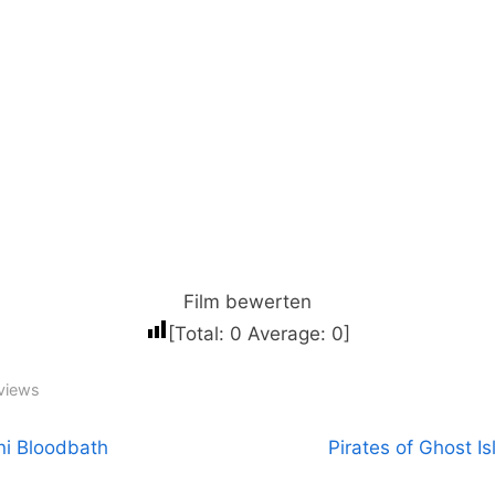
Film bewerten
[Total:
0
Average:
0
]
views
N
ini Bloodbath
Pirates of Ghost I
tragsnavigation
e