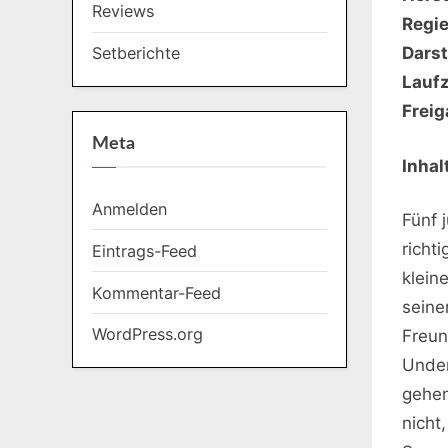
Reviews
Regie
Setberichte
Darst
Laufz
Freig
Meta
Inhal
Anmelden
Fünf 
richt
Eintrags-Feed
klein
Kommentar-Feed
seine
WordPress.org
Freun
Under
gehen
nicht