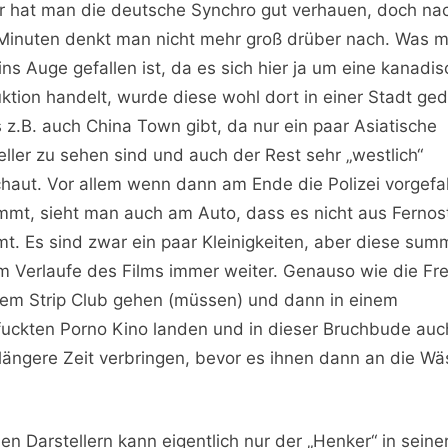
r hat man die deutsche Synchro gut verhauen, doch nac
Minuten denkt man nicht mehr groß drüber nach. Was m
ins Auge gefallen ist, da es sich hier ja um eine kanadi
ktion handelt, wurde diese wohl dort in einer Stadt ged
 z.B. auch China Town gibt, da nur ein paar Asiatische
eller zu sehen sind und auch der Rest sehr „westlich“
haut. Vor allem wenn dann am Ende die Polizei vorgefa
mt, sieht man auch am Auto, dass es nicht aus Fernos
t. Es sind zwar ein paar Kleinigkeiten, aber diese sum
im Verlaufe des Films immer weiter. Genauso wie die F
em Strip Club gehen (müssen) und dann in einem
uckten Porno Kino landen und in dieser Bruchbude auc
längere Zeit verbringen, bevor es ihnen dann an die W
en Darstellern kann eigentlich nur der „Henker“ in seine