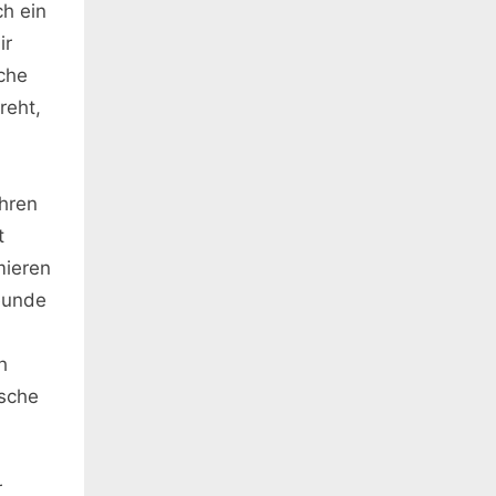
h ein
ir
sche
reht,
hren
t
mieren
reunde
h
äsche
r