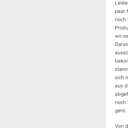
Leide
paar 
noch 
Produ
wo es
Darst
aussc
bekom
stamm
sich 
aus d
abgef
noch 
geht.
Von d