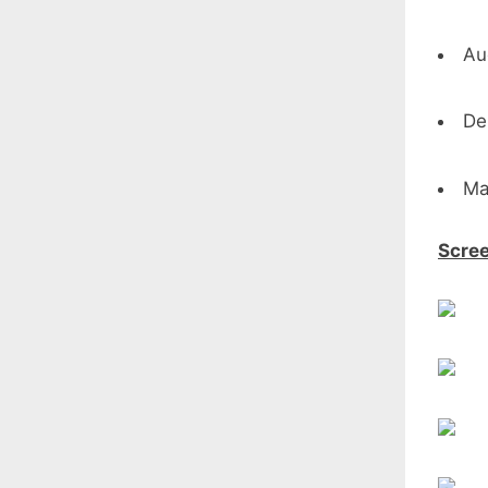
Au
De
Ma
Scre