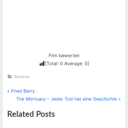
7,5 / 10
Film bewerten
[Total:
0
Average:
0
]
Reviews
P
Fried Barry
Beitragsnavigation
r
N
The Mortuary – Jeder Tod hat eine Geschichte
e
e
Related Posts
v
x
i
t