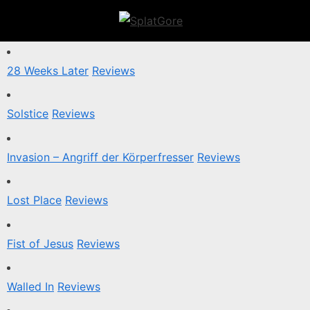
Skip
to
S
content
p
l
28 Weeks Later
Reviews
a
t
Solstice
Reviews
G
o
Invasion – Angriff der Körperfresser
Reviews
r
e
Lost Place
Reviews
Fist of Jesus
Reviews
Walled In
Reviews