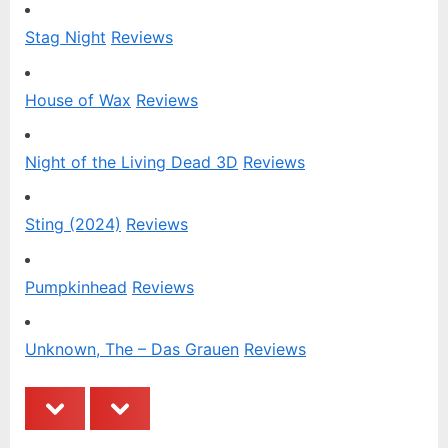
o
P
u
o
Stag Night
Reviews
s
s
P
t
House of Wax
Reviews
o
:
s
Night of the Living Dead 3D
Reviews
t
:
Sting (2024)
Reviews
Pumpkinhead
Reviews
Unknown, The – Das Grauen
Reviews
prev
next