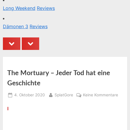
Long Weekend
Reviews
Dämonen 3
Reviews
prev
next
The Mortuary – Jeder Tod hat eine
Geschichte
Posted
By
zu
4. Oktober 2020
SplatGore
Keine Kommentare
on
The
I
nhalt:
Mortu
–
Jeder
Tod