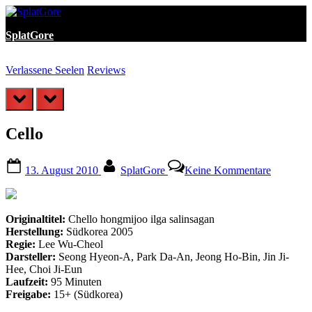
Skip
to
SplatGore
content
Verlassene Seelen
Reviews
A
prev
next
Cello
Posted
By
zu
13. August 2010
SplatGore
Keine Kommentare
on
Cello
Originaltitel:
Chello hongmijoo ilga salinsagan
Herstellung:
Südkorea 2005
Regie:
Lee Wu-Cheol
Darsteller:
Seong Hyeon-A, Park Da-An, Jeong Ho-Bin, Jin Ji-
Hee, Choi Ji-Eun
Laufzeit:
95 Minuten
Freigabe:
15+ (Südkorea)