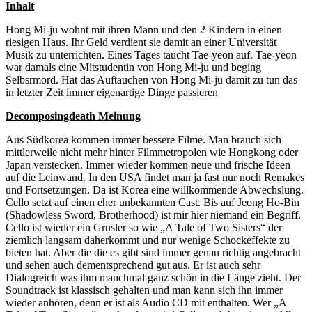
Inhalt
Hong Mi-ju wohnt mit ihren Mann und den 2 Kindern in einen
riesigen Haus. Ihr Geld verdient sie damit an einer Universität
Musik zu unterrichten. Eines Tages taucht Tae-yeon auf. Tae-yeon
war damals eine Mitstudentin von Hong Mi-ju und beging
Selbsrmord. Hat das Auftauchen von Hong Mi-ju damit zu tun das
in letzter Zeit immer eigenartige Dinge passieren
Decomposingdeath Meinung
Aus Südkorea kommen immer bessere Filme. Man brauch sich
mittlerweile nicht mehr hinter Filmmetropolen wie Hongkong oder
Japan verstecken. Immer wieder kommen neue und frische Ideen
auf die Leinwand. In den USA findet man ja fast nur noch Remakes
und Fortsetzungen. Da ist Korea eine willkommende Abwechslung.
Cello setzt auf einen eher unbekannten Cast. Bis auf Jeong Ho-Bin
(Shadowless Sword, Brotherhood) ist mir hier niemand ein Begriff.
Cello ist wieder ein Grusler so wie „A Tale of Two Sisters“ der
ziemlich langsam daherkommt und nur wenige Schockeffekte zu
bieten hat. Aber die die es gibt sind immer genau richtig angebracht
und sehen auch dementsprechend gut aus. Er ist auch sehr
Dialogreich was ihm manchmal ganz schön in die Länge zieht. Der
Soundtrack ist klassisch gehalten und man kann sich ihn immer
wieder anhören, denn er ist als Audio CD mit enthalten. Wer „A