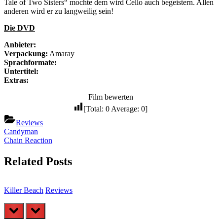
Tale of Two Sisters“ mochte dem wird Cello auch begeistern. Allen
anderen wird er zu langweilig sein!
Die DVD
Anbieter:
Verpackung:
Amaray
Sprachformate:
Untertitel:
Extras:
Film bewerten
[Total:
0
Average:
0
]
Reviews
Beitragsnavigation
Previous
Candyman
Post:
Next
Chain Reaction
Post:
Related Posts
Killer Beach
Reviews
B
prev
next