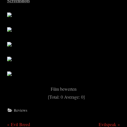
Screenshots
Film bewerten
[Total:
0
Average:
0
]
Reviews
P
N
Beitragsnavigation
Evil Breed
Evilspeak