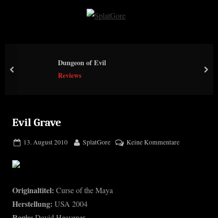
Skip
to
S
content
p
l
Dungeon of Evil
a
prev
nex
Reviews
t
G
o
r
Evil Grave
e
Posted
By
zu
13. August 2010
SplatGore
Keine Kommentare
on
Evil
Grave
Originaltitel:
Curse of the Maya
Herstellung:
USA 2004
Regie:
David Heavener