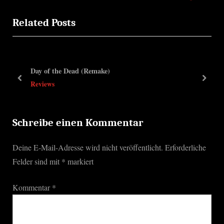
r
e
Related Posts
e
x
v
t
i
P
o
o
Day of the Dead (Remake)
u
s
prev
next
Reviews
s
t
P
:
o
Schreibe einen Kommentar
s
Deine E-Mail-Adresse wird nicht veröffentlicht.
Erforderliche
t
Felder sind mit
*
markiert
:
Kommentar
*