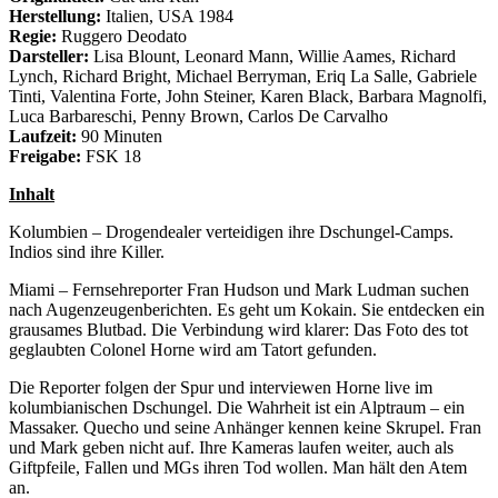
Herstellung:
Italien, USA 1984
Regie:
Ruggero Deodato
Darsteller:
Lisa Blount, Leonard Mann, Willie Aames, Richard
Lynch, Richard Bright, Michael Berryman, Eriq La Salle, Gabriele
Tinti, Valentina Forte, John Steiner, Karen Black, Barbara Magnolfi,
Luca Barbareschi, Penny Brown, Carlos De Carvalho
Laufzeit:
90 Minuten
Freigabe:
FSK 18
Inhalt
Kolumbien – Drogendealer verteidigen ihre Dschungel-Camps.
Indios sind ihre Killer.
Miami – Fernsehreporter Fran Hudson und Mark Ludman suchen
nach Augenzeugenberichten. Es geht um Kokain. Sie entdecken ein
grausames Blutbad. Die Verbindung wird klarer: Das Foto des tot
geglaubten Colonel Horne wird am Tatort gefunden.
Die Reporter folgen der Spur und interviewen Horne live im
kolumbianischen Dschungel. Die Wahrheit ist ein Alptraum – ein
Massaker. Quecho und seine Anhänger kennen keine Skrupel. Fran
und Mark geben nicht auf. Ihre Kameras laufen weiter, auch als
Giftpfeile, Fallen und MGs ihren Tod wollen. Man hält den Atem
an.