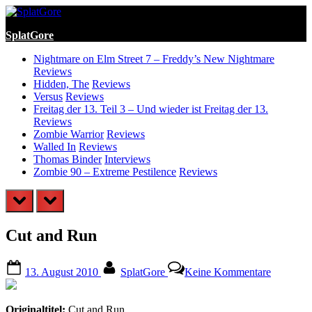
Skip
to
SplatGore
content
Nightmare on Elm Street 7 – Freddy’s New Nightmare
Reviews
Hidden, The
Reviews
Versus
Reviews
Freitag der 13. Teil 3 – Und wieder ist Freitag der 13.
Reviews
Zombie Warrior
Reviews
Walled In
Reviews
Thomas Binder
Interviews
Zombie 90 – Extreme Pestilence
Reviews
prev
next
Cut and Run
Posted
By
zu
13. August 2010
SplatGore
Keine Kommentare
on
Cut
and
Run
Originaltitel:
Cut and Run