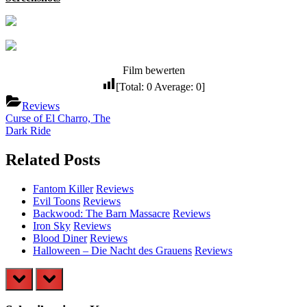
Film bewerten
[Total:
0
Average:
0
]
Reviews
Beitragsnavigation
Previous
Curse of El Charro, The
Post:
Next
Dark Ride
Post:
Related Posts
Fantom Killer
Reviews
Evil Toons
Reviews
Backwood: The Barn Massacre
Reviews
Iron Sky
Reviews
Blood Diner
Reviews
Halloween – Die Nacht des Grauens
Reviews
prev
next