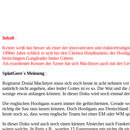
the
World
Inhalt
:
Keiner weiß das besser als einer der innovativsten und risikiofreudi
1990er Jahre schlich er sich bei den Chelsea Headhunters, der Hooli
berüchtigten Gangleader hinter Gittern.
Als exzellenter Kenner der Szene hat sich MacIntyre auch mit der Ge
SplatGore´s Meinung
:
Regisseur Donal MacIntyre muss sich noch heute in acht nehmen vor d
natürlich nicht angehen, aber leider Gottes ist es so. Die Wut und di
wenige etwas anfangen können. In dieser Doku wird noch einmal der 
Die englischen Hooligans waren immer die gefürchtetsten. Gerade wen
richtig die Sau raus lassen können. Doch Hooligans aus Deutschland z
heute noch so, dass wenn englische Teams bei einer EM oder WM spielen
In dieser Doku wird auch noch einen kleinen Abstecher nach Frankreic
wären welche. In Paris z.B., wurden 15 Fangruppen mir nichts dir nicht