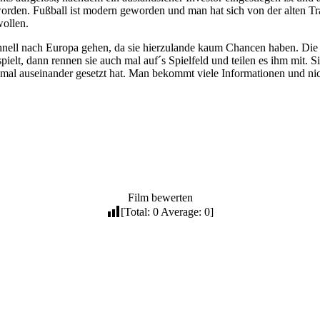
den. Fußball ist modern geworden und man hat sich von der alten Trad
wollen.
schnell nach Europa gehen, da sie hierzulande kaum Chancen haben. Di
elt, dann rennen sie auch mal auf´s Spielfeld und teilen es ihm mit. S
mal auseinander gesetzt hat. Man bekommt viele Informationen und nich
Film bewerten
[Total:
0
Average:
0
]