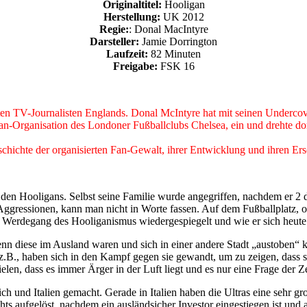
Originaltitel:
Hooligan
Herstellung:
UK 2012
Regie:
: Donal MacIntyre
Darsteller:
Jamie Dorrington
Laufzeit:
82 Minuten
Freigabe:
FSK 16
gsten TV-Journalisten Englands. Donal McIntyre hat mit seinen Undercov
gan-Organisation des Londoner Fußballclubs Chelsea, ein und drehte do
schichte der organisierten Fan-Gewalt, ihrer Entwicklung und ihren Er
en Hooligans. Selbst seine Familie wurde angegriffen, nachdem er 2 de
e Aggressionen, kann man nicht in Worte fassen. Auf dem Fußballplatz, 
Werdegang des Hooliganismus wiedergespiegelt und wie er sich heute 
n diese im Ausland waren und sich in einer andere Stadt „austoben“ k
.B., haben sich in den Kampf gegen sie gewandt, um zu zeigen, dass si
, dass es immer Ärger in der Luft liegt und es nur eine Frage der Zeit 
h und Italien gemacht. Gerade in Italien haben die Ultras eine sehr g
s aufgelöst, nachdem ein ausländsicher Investor eingestiegen ist und all