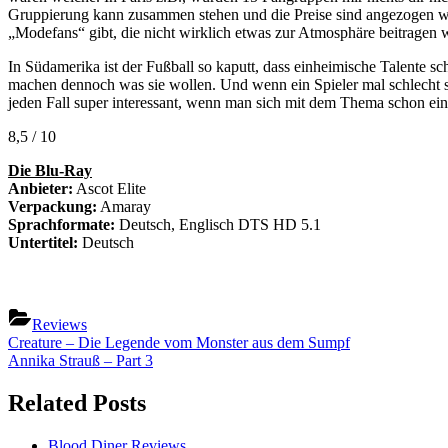
Gruppierung kann zusammen stehen und die Preise sind angezogen wor
„Modefans“ gibt, die nicht wirklich etwas zur Atmosphäre beitragen 
In Südamerika ist der Fußball so kaputt, dass einheimische Talente 
machen dennoch was sie wollen. Und wenn ein Spieler mal schlecht spi
jeden Fall super interessant, wenn man sich mit dem Thema schon ein
8,5 / 10
Die Blu-Ray
Anbieter:
Ascot Elite
Verpackung:
Amaray
Sprachformate:
Deutsch, Englisch DTS HD 5.1
Untertitel:
Deutsch
Reviews
Beitragsnavigation
Previous
Creature – Die Legende vom Monster aus dem Sumpf
Post:
Next
Annika Strauß – Part 3
Post:
Related Posts
Blood Diner
Reviews