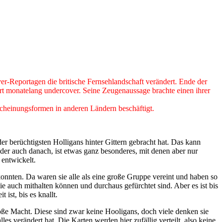
er-Reportagen die britische Fernsehlandschaft verändert. Ende der
rt monatelang undercover. Seine Zeugenaussage brachte einen ihrer
scheinungsformen in anderen Ländern beschäftigt.
r berüchtigsten Holligans hinter Gittern gebracht hat. Das kann
oder auch danach, ist etwas ganz besonderes, mit denen aber nur
entwickelt.
onnten. Da waren sie alle als eine große Gruppe vereint und haben so
e auch mithalten können und durchaus gefürchtet sind. Aber es ist bis
ist, bis es knallt.
roße Macht. Diese sind zwar keine Hooligans, doch viele denken sie
es verändert hat. Die Karten werden hier zufällig verteilt, also keine