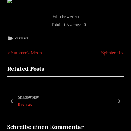
Film bewerten
[Total:
0
Average:
0
]
Reviews
P
N
Beitragsnavigation
Summer’s Moon
Splintered
r
e
Related Posts
e
x
v
t
i
P
o
o
Shadowplay
u
s
prev
next
Reviews
s
t
P
:
o
Schreibe einen Kommentar