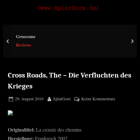
Skip
S
to
p
content
l
Gruesome
a
prev
nex
Reviews
t
G
o
r
Cross Roads, The – Die Verfluchten des
e
Krieges
Posted
By
zu
29. August 2010
SplatGore
Keine Kommentare
on
Cross
Roads,
The
–
Originaltitel:
La croisée des chemins
Die
Herstellung:
Frankreich 2007