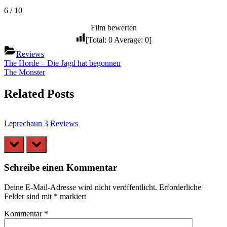
6 / 10
Film bewerten
[Total:
0
Average:
0
]
Reviews
Beitragsnavigation
Previous
The Horde – Die Jagd hat begonnen
Post:
Next
The Monster
Post:
Related Posts
Leprechaun 3
Reviews
prev
next
Schreibe einen Kommentar
Deine E-Mail-Adresse wird nicht veröffentlicht.
Erforderliche
Felder sind mit
*
markiert
Kommentar
*