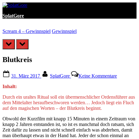
Skip
to
SplatGore
content
Scream 4 – Gewinnspiel
Gewinnspiel
N
prev
next
Blutkreis
Posted
By
zu
31. März 2017
SplatGore
Keine Kommentare
on
Blutkreis
Inhalt:
Durch ein uraltes Ritual soll ein übermenschlicher Ordensführer aus
dem Mittelalter heraufbeschworen werden… Jedoch liegt ein Fluch
auf den magischen Worten – der Blutkreis beginnt.
Obwohl der Kurzfilm mit knapp 15 Minuten in einem Zeitraum von
knapp 2 Jahren entstanden ist, so ist es manchmal doch ratsam, sich
Zeit dafür zu lassen und nicht schnell einfach was abdrehen, damit
man überhaupt etwas in der Hand hat. Jeder der schon einmal an