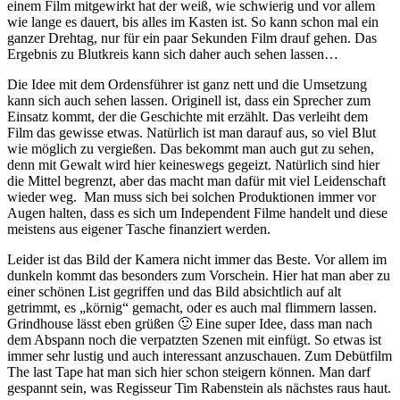
einem Film mitgewirkt hat der weiß, wie schwierig und vor allem
wie lange es dauert, bis alles im Kasten ist. So kann schon mal ein
ganzer Drehtag, nur für ein paar Sekunden Film drauf gehen. Das
Ergebnis zu Blutkreis kann sich daher auch sehen lassen…
Die Idee mit dem Ordensführer ist ganz nett und die Umsetzung
kann sich auch sehen lassen. Originell ist, dass ein Sprecher zum
Einsatz kommt, der die Geschichte mit erzählt. Das verleiht dem
Film das gewisse etwas. Natürlich ist man darauf aus, so viel Blut
wie möglich zu vergießen. Das bekommt man auch gut zu sehen,
denn mit Gewalt wird hier keineswegs gegeizt. Natürlich sind hier
die Mittel begrenzt, aber das macht man dafür mit viel Leidenschaft
wieder weg.
Man muss sich bei solchen Produktionen immer vor
Augen halten, dass es sich um Independent Filme handelt und diese
meistens aus eigener Tasche finanziert werden.
Leider ist das Bild der Kamera nicht immer das Beste. Vor allem im
dunkeln kommt das besonders zum Vorschein. Hier hat man aber zu
einer schönen List gegriffen und das Bild absichtlich auf alt
getrimmt, es „körnig“ gemacht, oder es auch mal flimmern lassen.
Grindhouse lässt eben grüßen
🙂
Eine super Idee, dass man nach
dem Abspann noch die verpatzten Szenen mit einfügt. So etwas ist
immer sehr lustig und auch interessant anzuschauen. Zum Debütfilm
The last Tape hat man sich hier schon steigern können. Man darf
gespannt sein, was Regisseur Tim Rabenstein als nächstes raus haut.