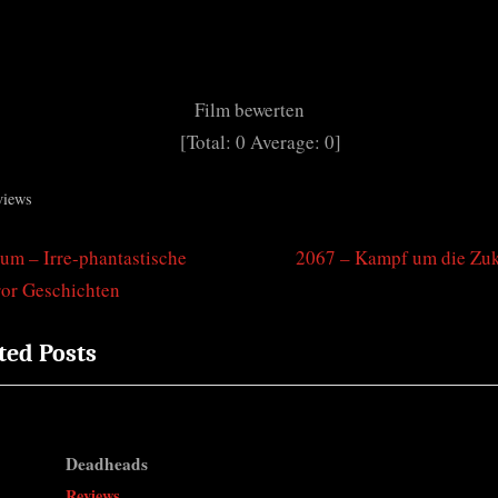
Film bewerten
[Total:
0
Average:
0
]
views
N
um – Irre-phantastische
2067 – Kampf um die Zu
tragsnavigation
e
or Geschichten
x
ted Posts
t
P
o
s
Deadheads
t
v
Reviews