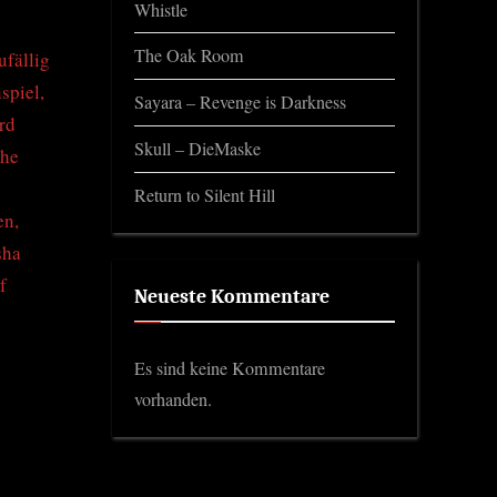
Whistle
The Oak Room
ufällig
spiel,
Sayara – Revenge is Darkness
rd
Skull – DieMaske
che
Return to Silent Hill
en,
sha
f
Neueste Kommentare
Es sind keine Kommentare
vorhanden.