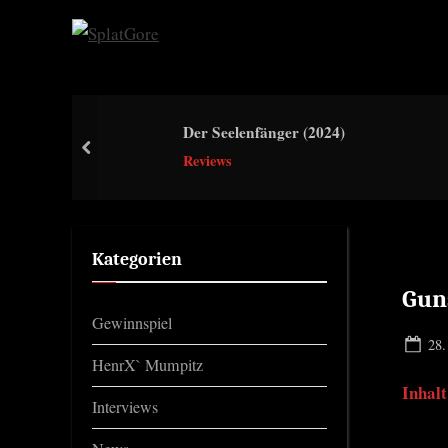
Skip
to
S
content
p
l
Der Seelenfänger (2024)
a
prev
Reviews
t
G
o
r
Kategorien
e
Gun
Gewinnspiel
Pos
28.
HenrX` Mumpitz
on
Inhalt
Interviews