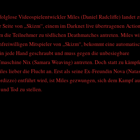
folglose Videospielentwickler Miles (Daniel Radcliffe) landet z
r Seite von „Skizm“, einem im Darknet live übertragenen Action
m die Teilnehmer zu tödlichen Deathmatches antreten. Miles wi
freiwilligen Mitspieler von „Skizm“, bekommt eine automatis
in jede Hand geschraubt und muss gegen die unbesiegbare
aschine Nix (Samara Weaving) antreten. Doch statt zu kämpf
Miles lieber die Flucht an. Erst als seine Ex-Freundin Nova (Nata
rdizzo) entführt wird, ist Miles gezwungen, sich dem Kampf au
und Tod zu stellen.