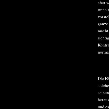
aber w
wenn m
vorste
ganze 
macht.
richti
Kontra
normal
Die FS
solche
seinen
heraus
und es