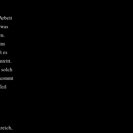
Arbeit
twas
en.
 im
t es
tritt.
 solch
ekommt
Teil
reich,