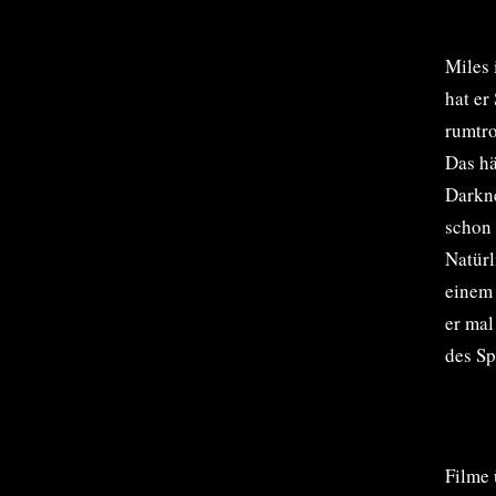
Miles 
hat er
rumtro
Das hä
Darkne
schon 
Natürl
einem 
er mal
des Sp
Filme 