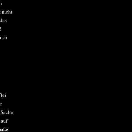
ch
 nicht
 das
ß
h so
Bei
r
n Sache
 auf
maße