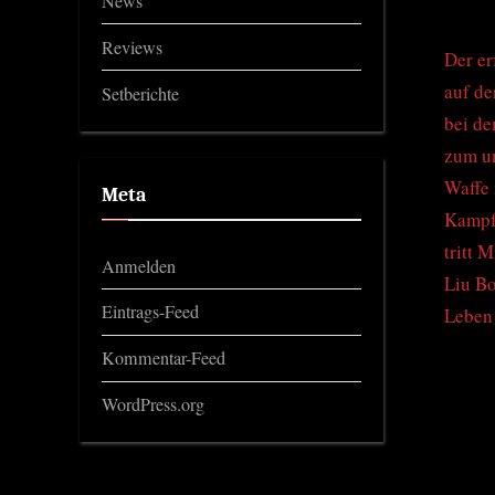
News
Reviews
Der er
auf de
Setberichte
bei de
zum un
Waffe 
Meta
Kampfm
tritt 
Anmelden
Liu Bo
Eintrags-Feed
Leben 
Kommentar-Feed
WordPress.org