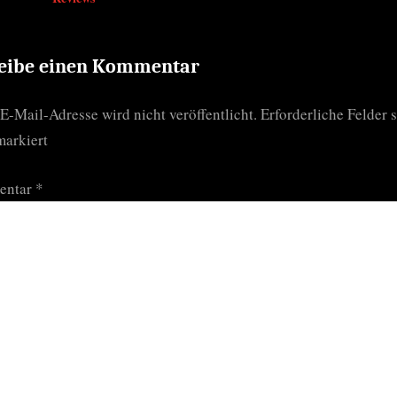
:
eibe einen Kommentar
E-Mail-Adresse wird nicht veröffentlicht.
Erforderliche Felder 
arkiert
entar
*