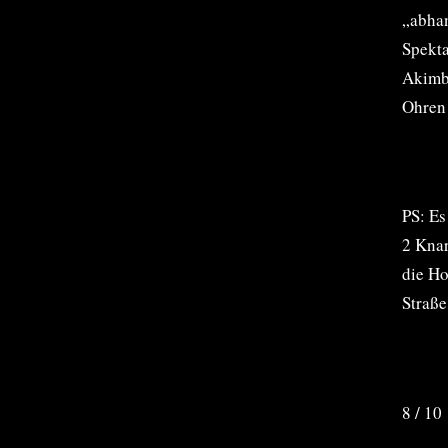
„abhan
Spekta
Akimbo
Ohren 
PS: Es
2 Knar
die Ho
Straß
8 / 10