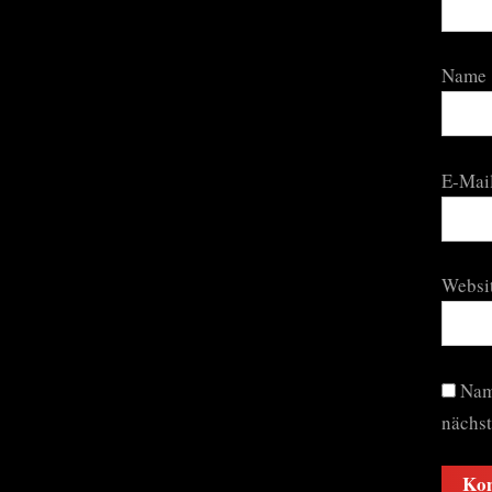
Name
E-Mai
Websi
Nam
nächs