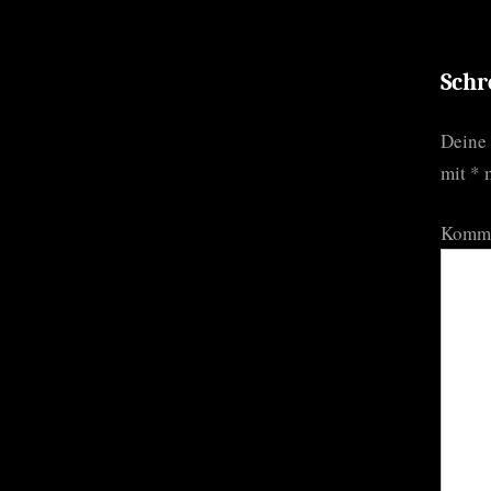
P
o
s
Schr
t
Deine 
:
mit
*
m
Komm