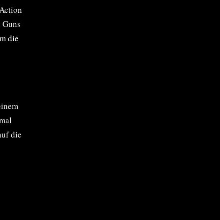
 Action
ei Guns
um die
 einem
 mal
uf die