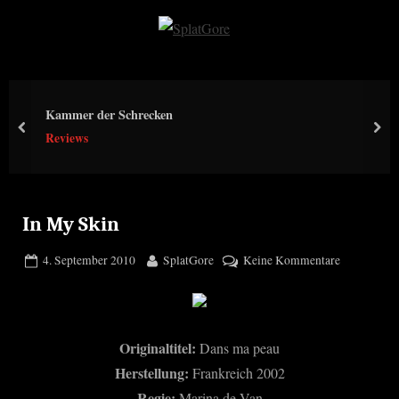
Skip
to
S
content
p
l
Kammer der Schrecken
a
prev
nex
Reviews
t
G
o
r
In My Skin
e
Posted
By
zu
4. September 2010
SplatGore
Keine Kommentare
on
In
My
Skin
Originaltitel:
Dans ma peau
Herstellung:
Frankreich 2002
Regie:
Marina de Van