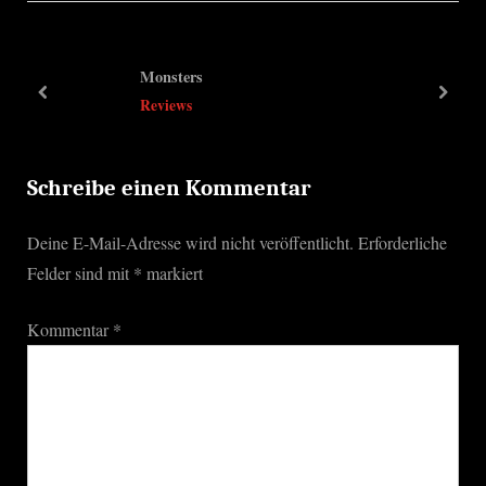
v
t
i
P
o
o
Monsters
u
s
prev
next
Reviews
s
t
P
:
o
Schreibe einen Kommentar
s
Deine E-Mail-Adresse wird nicht veröffentlicht.
Erforderliche
t
Felder sind mit
*
markiert
:
Kommentar
*