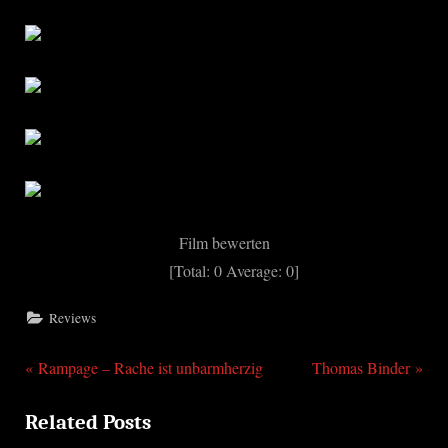
Film bewerten
[Total:
0
Average:
0
]
Reviews
P
N
Beitragsnavigation
Rampage – Rache ist unbarmherzig
Thomas Binder
r
e
Related Posts
e
x