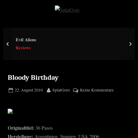
Skip
to
S
content
p
l
Evil Aliens
a
prev
nex
Reviews
t
G
o
r
Bloody Birthday
e
Posted
By
zu
22. August 2010
SplatGore
Keine Kommentare
on
Bloody
Birthday
Originaltitel:
36 Pasos
Herstellung:
Argentinien, Spanien, USA 2006