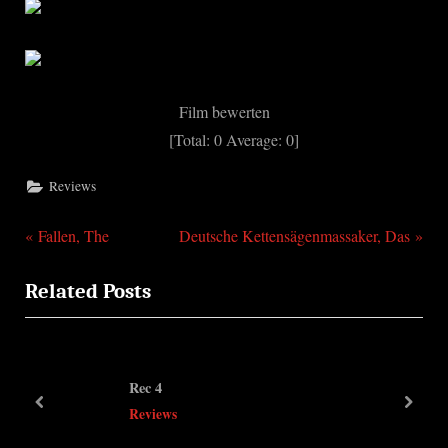
Film bewerten
[Total:
0
Average:
0
]
Reviews
P
N
Beitragsnavigation
Fallen, The
Deutsche Kettensägenmassaker, Das
r
e
Related Posts
e
x
v
t
i
P
o
o
Rec 4
u
s
prev
next
Reviews
s
t