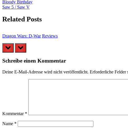
Beitragsnavigation
Previous
Bloody Birthday
Post:
Next
Saw 5 / Saw V
Post:
Related Posts
Dragon Wars: D-War
Reviews
prev
next
Schreibe einen Kommentar
Deine E-Mail-Adresse wird nicht veröffentlicht.
Erforderliche Felder 
Kommentar
*
Name
*