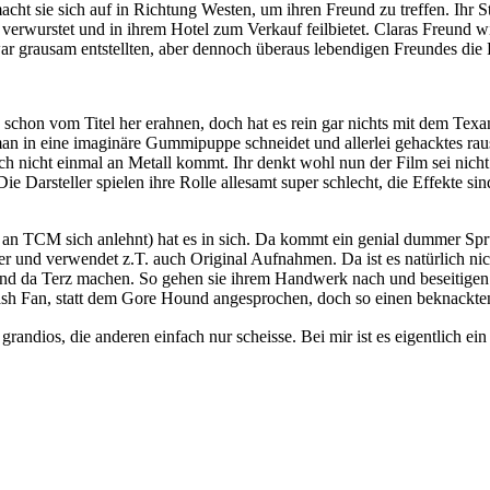
ht sie sich auf in Richtung Westen, um ihren Freund zu treffen. Ihr St
erwurstet und in ihrem Hotel zum Verkauf feilbietet. Claras Freund wir
zwar grausam entstellten, aber dennoch überaus lebendigen Freundes die 
chon vom Titel her erahnen, doch hat es rein gar nichts mit dem Texan
an in eine imaginäre Gummipuppe schneidet und allerlei gehacktes ra
nicht einmal an Metall kommt. Ihr denkt wohl nun der Film sei nicht so
Die Darsteller spielen ihre Rolle allesamt super schlecht, die Effekte si
h an TCM sich anlehnt) hat es in sich. Da kommt ein genial dummer Spr
er und verwendet z.T. auch Original Aufnahmen. Da ist es natürlich nic
 da Terz machen. So gehen sie ihrem Handwerk nach und beseitigen so 
Trash Fan, statt dem Gore Hound angesprochen, doch so einen beknackt
andios, die anderen einfach nur scheisse. Bei mir ist es eigentlich ein 