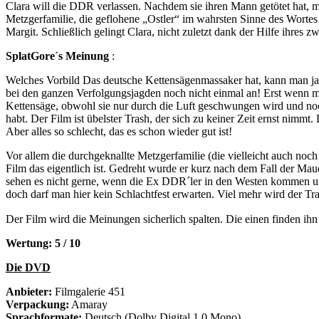
Clara will die DDR verlassen. Nachdem sie ihren Mann getötet hat, mac
Metzgerfamilie, die geflohene „Ostler“ im wahrsten Sinne des Wortes v
Margit. Schließlich gelingt Clara, nicht zuletzt dank der Hilfe ihres 
SplatGore´s Meinung
:
Welches Vorbild Das deutsche Kettensägenmassaker hat, kann man ja s
bei den ganzen Verfolgungsjagden noch nicht einmal an! Erst wenn m
Kettensäge, obwohl sie nur durch die Luft geschwungen wird und noch 
habt. Der Film ist übelster Trash, der sich zu keiner Zeit ernst nimmt. 
Aber alles so schlecht, das es schon wieder gut ist!
Vor allem die durchgeknallte Metzgerfamilie (die vielleicht auch noc
Film das eigentlich ist. Gedreht wurde er kurz nach dem Fall der Mau
sehen es nicht gerne, wenn die Ex DDR´ler in den Westen kommen und
doch darf man hier kein Schlachtfest erwarten. Viel mehr wird der 
Der Film wird die Meinungen sicherlich spalten. Die einen finden ihn gr
Wertung: 5 / 10
Die DVD
Anbieter:
Filmgalerie 451
Verpackung:
Amaray
Sprachformate:
Deutsch (Dolby Digital 1.0 Mono)