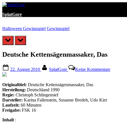
Skip
to
SplatGore
content
Halloween Gewinnspiel
Gewinnspiel
prev
next
Deutsche Kettensägenmassaker, Das
Posted
By
zu
22. August 2010
SplatGore
Keine Kommentare
on
Deutsche
Kettensä
Das
Originaltitel:
Deutsche Kettensägenmassaker, Das
Herstellung:
Deutschland 1990
Regie:
Christoph Schlingensief
Darsteller:
Karina Fallenstein, Susanne Bredeh, Udo Kier
Laufzeit:
60 Minuten
Freigabe:
FSK 16
Inhalt
: