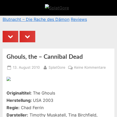
Skip
to
S
content
p
Blutnacht – Die Rache des Dämon
Reviews
B
l
a
prev
next
t
G
o
Ghouls, the – Cannibal Dead
r
Posted
By
zu
13. August 2010
SplatGore
Keine Kommentare
e
on
Ghouls
the
–
Cannib
Originaltitel:
The Ghouls
Dead
Herstellung:
USA 2003
Regie:
Chad Ferrin
Darsteller:
Timothy Muskatell, Tina Birchfield,