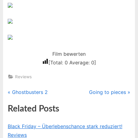
Film bewerten
[Total:
0
Average:
0
]
Reviews
P
N
Ghostbusters 2
Going to pieces
Beitragsnavigation
r
e
Related Posts
e
x
v
t
i
P
Black Friday – Überlebenschance stark reduziert!
Ugl
o
o
Reviews