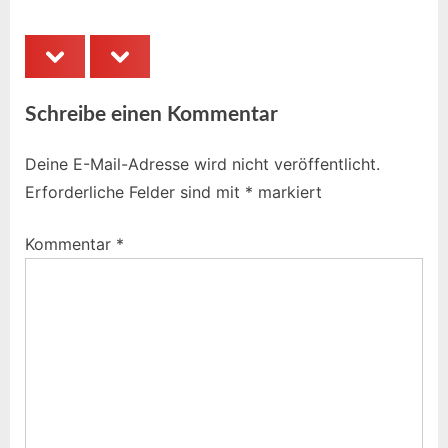
u
s
s
t
prev
next
P
:
o
Schreibe einen Kommentar
s
t
Deine E-Mail-Adresse wird nicht veröffentlicht.
:
Erforderliche Felder sind mit
*
markiert
Kommentar
*