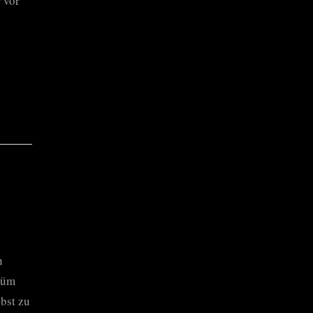
 vor
n
tüm
lbst zu