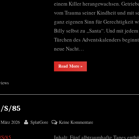
einem Killer herangewachsen. Getrieb
vom Trauma seiner Kindheit und mit s
ganz eigenen Sinn für Gerechtigkeit w
Billy selbst zu „Santa“. Und mit jedem
Türchen des Adventskalenders beginnt
neue Nacht…
“Silent
Read More
»
Night,
Deadly
Night”
views
/S/85
ted
By
zu
 März 2026
SplatGore
Keine Kommentare
V/H/S/85
Inhalt: Fünf albtraumhafte Tapes enth