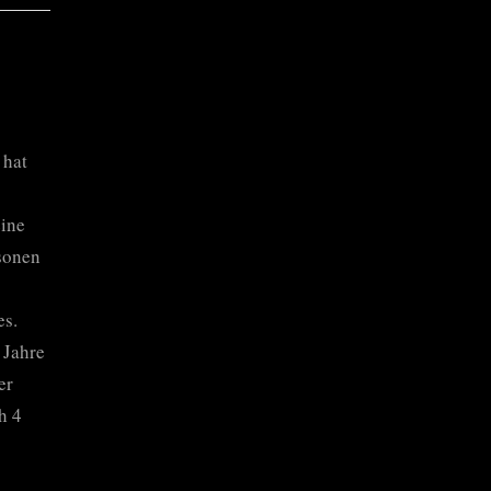
 hat
eine
sonen
es.
 Jahre
er
h 4