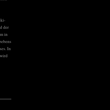
ki-
d der
am in
dbebens
es. In
 wird