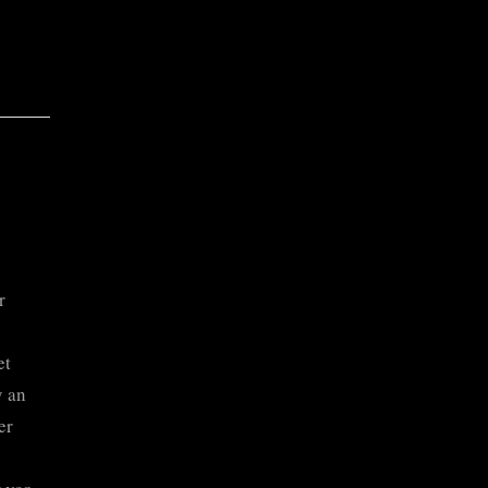
r
et
y an
er