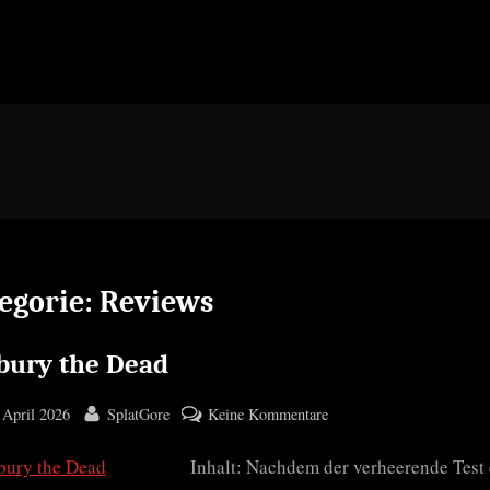
egorie:
Reviews
bury the Dead
ted
By
zu
 April 2026
SplatGore
Keine Kommentare
We
Inhalt: Nachdem der verheerende Test 
bury