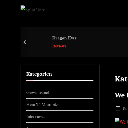
Skip
to
S
content
p
l
Dragon Eyes
a
prev
Reviews
t
G
o
r
Kategorien
Kat
e
Gewinnspiel
We 
HenrX` Mumpitz
Pos
19.
on
Interviews