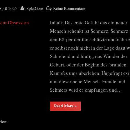
ted
By
zu
April 2026
SplatGore
Keine Kommentare
Violent
Inhalt: Das erste Gefühl das ein neuer
Obsession
Mensch schenkt ist Schmerz. Schmerz 
den Körper der ihn schützte und nährte
er selbst noch nicht in der Lage dazu w
Schreiend und blutig, das Wunder der
Geburt, oder der Beginn des brutalen
Kampfes ums überleben. Ungefragt exis
nun dieser neue Mensch. Freude und
Schmerz wird er empfangen und…
“Violent
Read More
»
Obsession”
views