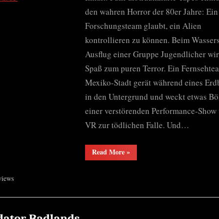
den wahren Horror der 80er Jahre: Ein
Forschungsteam glaubt, ein Alien
kontrollieren zu können. Beim Wassers
Ausflug einer Gruppe Jugendlicher wir
Spaß zum puren Terror. Ein Fernsehte
Mexiko-Stadt gerät während eines Er
in den Untergrund und weckt etwas Bös
einer verstörenden Performance-Show
VR zur tödlichen Falle. Und…
“V/H/S/85”
Read More
»
views
dator Badlands