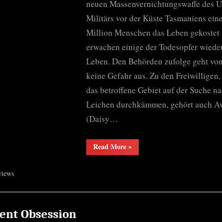
the
neuen Massenvernichtungswaffe des U
Dead
Militärs vor der Küste Tasmaniens ein
Million Menschen das Leben gekostet 
erwachen einige der Todesopfer wiede
Leben. Den Behörden zufolge geht vo
keine Gefahr aus. Zu den Freiwilligen,
das betroffene Gebiet auf der Suche n
Leichen durchkämmen, gehört auch A
(Daisy…
“We
Read More
»
bury
the
Dead”
views
lent Obsession