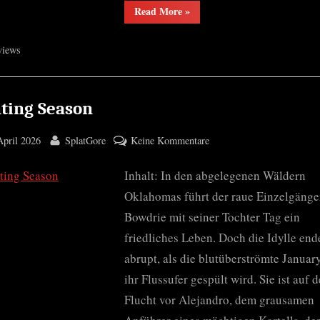
“Psychotica”
Read More
»
views
ting Season
ted
By
zu
April 2026
SplatGore
Keine Kommentare
Hunting
Inhalt: In den abgelegenen Wäldern
Season
Oklahomas führt der raue Einzelgänge
Bowdrie mit seiner Tochter Tag ein
friedliches Leben. Doch die Idylle end
abrupt, als die blutüberströmte Januar
ihr Flussufer gespült wird. Sie ist auf d
Flucht vor Alejandro, dem grausamen