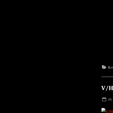
Re
V/H
Pos
16.
on