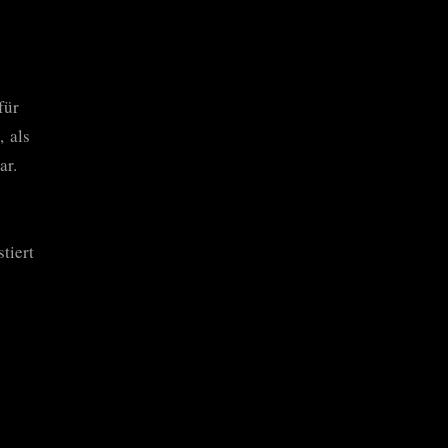
für
, als
ar.
tiert