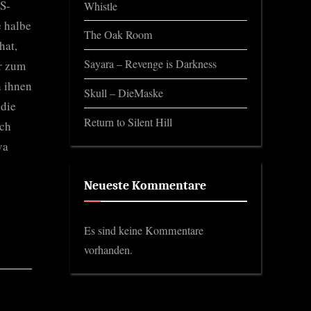
S-
Whistle
e halbe
The Oak Room
hat,
Sayara – Revenge is Darkness
r zum
n ihnen
Skull – DieMaske
 die
Return to Silent Hill
ach
va
Neueste Kommentare
Es sind keine Kommentare
vorhanden.