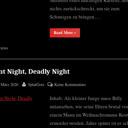
Anführer eines mächtigen Kartells, der
nichts zurückschreckt, um sie zum
Schweigen zu bringen….
“Hunting
Read More
»
Season”
views
nt Night, Deadly Night
ted
By
zu
 März 2026
SplatGore
Keine Kommentare
Silent
Inhalt: Als kleiner Junge muss Billy
Night,
Deadly
mitansehen, wie seine Eltern brutal vo
Night
einem Mann im Weihnachtsmann-Kos
ermordet werden. Jahre später ist er se