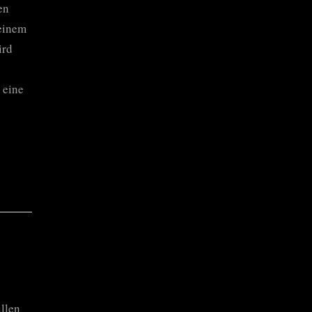
en
einem
ird
 eine
üllen