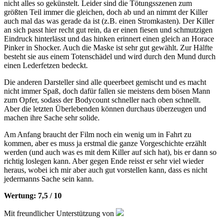
nicht alles so gekünstelt. Leider sind die Tötungsszenen zum
größten Teil immer die gleichen, doch ab und an nimmt der Killer
auch mal das was gerade da ist (z.B. einen Stromkasten). Der Killer
an sich passt hier recht gut rein, da er einen fiesen und schmutzigen
Eindruck hinterlässt und das hinken erinnert einen gleich an Horace
Pinker in Shocker. Auch die Maske ist sehr gut gewählt. Zur Hälfte
besteht sie aus einem Totenschädel und wird durch den Mund durch
einen Lederfetzen bedeckt.
Die anderen Darsteller sind alle queerbeet gemischt und es macht
nicht immer Spaß, doch dafür fallen sie meistens dem bösen Mann
zum Opfer, sodass der Bodycount schneller nach oben schnellt.
Aber die letzten Überlebenden können durchaus überzeugen und
machen ihre Sache sehr solide.
Am Anfang braucht der Film noch ein wenig um in Fahrt zu
kommen, aber es muss ja erstmal die ganze Vorgeschichte erzählt
werden (und auch was es mit dem Killer auf sich hat), bis er dann so
richtig loslegen kann. Aber gegen Ende reisst er sehr viel wieder
heraus, wobei ich mir aber auch gut vorstellen kann, dass es nicht
jedermanns Sache sein kann.
Wertung: 7,5 / 10
Mit freundlicher Unterstützung von