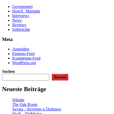
Gewinnspiel
HenrX` Mumpitz
Interviews
News
Reviews
Setberichte
Meta
Anmelden
Eintrags-Feed
Kommentar-Feed
WordPress.org
Suchen
Suchen
Neueste Beiträge
Whistle
The Oak Room
Sayara – Revenge is Darkness
Skull – DieMaske