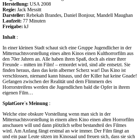
Herstellung:
USA 2008
Regie:
Jack Messitt
Darsteller:
Rebekah Brandes, Daniel Bonjour, Mandell Maughan
Laufzeit:
77 Minuten
Freigabe:
kJ
Inhalt
:
In einer kleinen Stadt schaut sich eine Gruppe Jugendlicher in der
Mitternachtsvorstellung eines alten Kinos einen Kulthorrorfilm aus
den 70er Jahren an. Alle haben ihren Spaß, doch als einer ihrer
Freunde – mitten im Film! – ermordet wird, sind alle entsetzt. Sie
finden heraus, dass das kein alberner Scherz war! Das Kino ist
verschlossen, niemand kann hinaus, und der Killer hat keine Gnade!
Gefangen zwischen der Realität und dem Flimmern des
Horrorstreifens werden die Jugendlichen bald die Opfer in ihrem
eigenen Film…
SplatGore´s Meinung
:
Welche eine obskure Vorstellung wenn man sich in der
Mitternachtsvorstellung in einem alten Kino einen alten Horrorfilm
anschauen will und dann plötzlich selbst bestandteil des Filmes
wird. Am Anfang fängt erstmal an wie immer. Der Film fängt an
und ein paar Leute sitzen im Kinosaal und freuen sich, dass sie sich