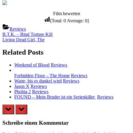
Film bewerten
[Total:
0
Average:
0
]
Reviews
Beitragsnavigation
Previous
B.T.K. – Bind Torture Kill
Post:
Next
Living Dead Girl, The
Post:
Related Posts
Weekend of Blood
Reviews
Forbidden Floor – The Home
Reviews
Warte, bis es dunkel wird
Reviews
Jason X
Reviews
Phobia 2
Reviews
FOUND – Mein Bruder ist ein Serienkiller
Reviews
prev
next
Schreibe einen Kommentar