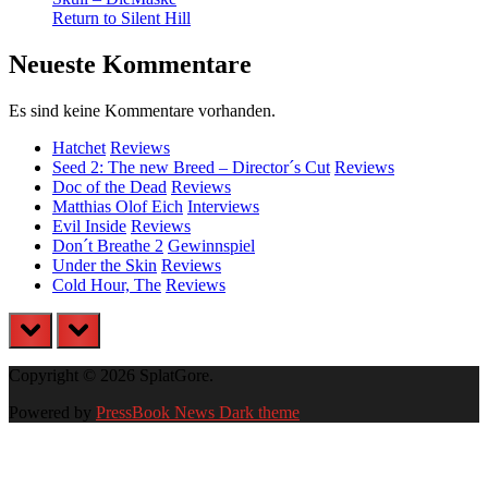
Return to Silent Hill
Neueste Kommentare
Es sind keine Kommentare vorhanden.
Hatchet
Reviews
Seed 2: The new Breed – Director´s Cut
Reviews
Doc of the Dead
Reviews
Matthias Olof Eich
Interviews
Evil Inside
Reviews
Don´t Breathe 2
Gewinnspiel
Under the Skin
Reviews
Cold Hour, The
Reviews
prev
next
Copyright © 2026 SplatGore.
Powered by
PressBook News Dark theme