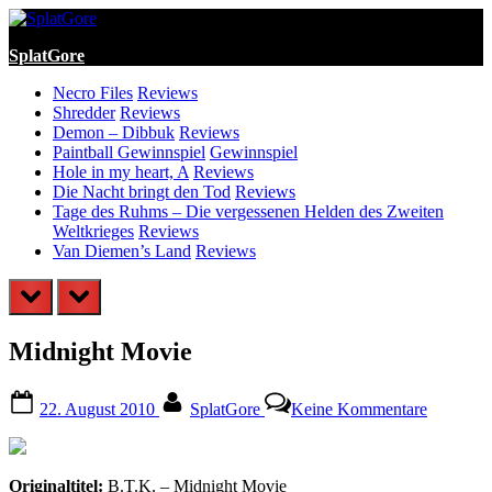
Skip
to
SplatGore
content
Necro Files
Reviews
Shredder
Reviews
Demon – Dibbuk
Reviews
Paintball Gewinnspiel
Gewinnspiel
Hole in my heart, A
Reviews
Die Nacht bringt den Tod
Reviews
Tage des Ruhms – Die vergessenen Helden des Zweiten
Weltkrieges
Reviews
Van Diemen’s Land
Reviews
prev
next
Midnight Movie
Posted
By
zu
22. August 2010
SplatGore
Keine Kommentare
on
Midnight
Movie
Originaltitel:
B.T.K. – Midnight Movie