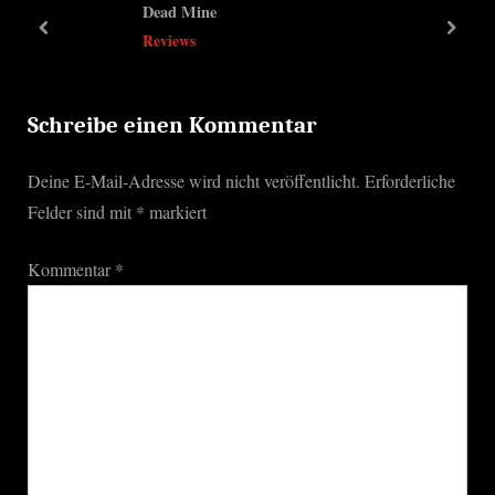
Dead Mine
u
s
prev
next
Reviews
s
t
P
:
o
Schreibe einen Kommentar
s
Deine E-Mail-Adresse wird nicht veröffentlicht.
Erforderliche
t
Felder sind mit
*
markiert
:
Kommentar
*