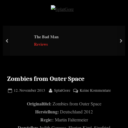
Skip
to
S
content
p
l
The Bad Man
a
prev
nex
Reviews
t
G
o
r
e
Zombies from Outer Space
Posted
By
zu
12. November 2013
SplatGore
Keine Kommentare
on
Zombies
Originaltitel:
Zombies from Outer Space
from
Outer
Herstellung:
Deutschland 2012
Space
Regie:
: Martin Faltermeier
Darsteller:
Judith Gorgass, Florian Kiml, Siegfried