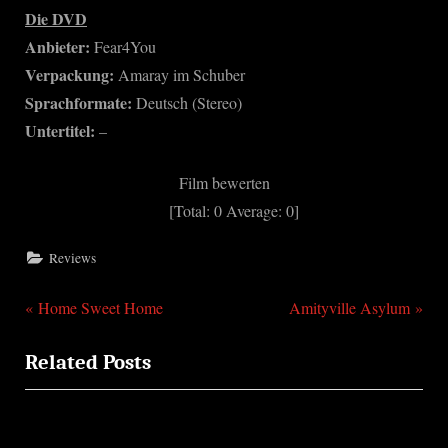
Die DVD
Anbieter:
Fear4You
Verpackung:
Amaray im Schuber
Sprachformate:
Deutsch (Stereo)
Untertitel:
–
Film bewerten
[Total:
0
Average:
0
]
Reviews
P
N
Beitragsnavigation
Home Sweet Home
Amityville Asylum
r
e
Related Posts
e
x
v
t
i
P
o
o