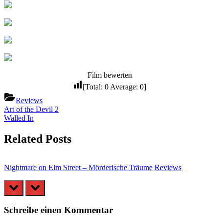
Film bewerten
[Total:
0
Average:
0
]
Reviews
Beitragsnavigation
Previous
Art of the Devil 2
Post:
Next
Walled In
Post:
Related Posts
Nightmare on Elm Street – Mörderische Träume
Reviews
D
prev
next
Schreibe einen Kommentar