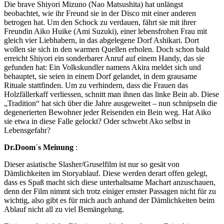
Die brave Shiyori Mizuno (Nao Matsushita) hat unlängst
beobachtet, wie ihr Freund sie in der Disco mit einer anderen
betrogen hat. Um den Schock zu verdauen, fährt sie mit ihrer
Freundin Aiko Huike (Ami Suzuki), einer lebensfrohen Frau mit
gleich vier Liebhabern, in das abgelegene Dorf Ashikari. Dort
wollen sie sich in den warmen Quellen erholen. Doch schon bald
erreicht Shiyori ein sonderbarer Anruf auf einem Handy, das sie
gefunden hat: Ein Volkskundler namens Akira meldet sich und
behauptet, sie seien in einem Dorf gelandet, in dem grausame
Rituale stattfinden. Um zu verhindern, dass die Frauen das
Holzfällerkaff verliessen, schnitt man ihnen das linke Bein ab. Diese
„Tradition“ hat sich über die Jahre ausgeweitet – nun schnipseln die
degenerierten Bewohner jeder Reisenden ein Bein weg. Hat Aiko
sie etwa in diese Falle gelockt? Oder schwebt Ako selbst in
Lebensgefahr?
Dr.Doom´s Meinung
:
Dieser asiatische Slasher/Gruselfilm ist nur so gesät von
Dämlichkeiten im Storyablauf. Diese werden derart offen gelegt,
dass es Spaß macht sich diese unterhaltsame Machart anzuschauen,
denn der Film nimmt sich trotz einiger ernster Passagen nicht für zu
wichtig, also gibt es für mich auch anhand der Dämlichkeiten beim
Ablauf nicht all zu viel Bemängelung.