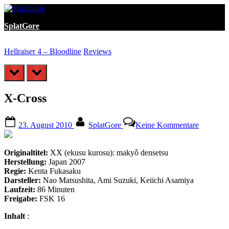
Skip
to
SplatGore
content
Hellraiser 4 – Bloodline
Reviews
L
prev
next
X-Cross
Posted
By
zu
23. August 2010
SplatGore
Keine Kommentare
on
X-
Cross
Originaltitel:
XX (ekusu kurosu): makyô densetsu
Herstellung:
Japan 2007
Regie:
Kenta Fukasaku
Darsteller:
Nao Matsushita, Ami Suzuki, Keiichi Asamiya
Laufzeit:
86 Minuten
Freigabe:
FSK 16
Inhalt
: