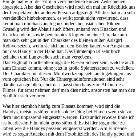
Einige mal wird der Film in verschiedenen kurzen Zeitschienen
abgespielt. Also das Geschehen wird noch ein mal im Rückblick aus
der Perspektive der anderen Person aufgezeigt. All dies hat man sehr
verständlich hinbekommen, es wirkt somit nicht verwirrend, dass
kennt man durchaus auch ganz anders bei asiatischen Filmen.
Gruselig wird der Ablauf auch öfters, anhand von Knacken und
Knacksendem, sowie penetrantes Klopfen an einer Tür, da kann
man sich sehr gut in den Charakter des kleinen süßen Asiagirl
Reinversetzen, wenn sie sich auf den Boden kauert vor Angst und
nur das Handy in der Hand hat. Das Filmtempo ist sehr hoch
gehalten und Langweile sucht man vergebens.
Das Highlight dürfte allerdings die Riesen Scheer sein, welche auch
zum Einsatz kommt, ohne jetzt in große Splatterszenen zu verfallen.
Der Charakter mit diesem Mordwerkzeug sieht auch gelungen aus
vom optischen her. Nur die Hintergundinformationen sind sehr
dämlich ausgefallen, aber dass passt durchaus zum Ablauf des
Filmes, für ernst nehmen darf man dies nicht, ansonsten hat man den
Spaß für sich verloren.
Was hier ziemlich häufig zum Einsatz kommen wird sind die
Handys, meistens stören mich solche Ding bei Filmen wenn sie zu
derb und unpassend eingesetzt werden. Erstaunlicherweise finde ich
es bei diesem Film nicht gross störend. Es ist hier sogar eher zu
loben wie die Handys passend eingesetzt werden. Am Filmende
wird es sogar Attacken mit dem Fotoblitzlicht des Handy geben und