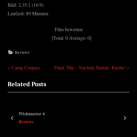
Bild: 2,35:1 (16:9)
Laufzeit: 89 Minuten
Film bewerten
[Total:
0
Average:
0
]
Reviews
P
N
Beitragsnavigation
Camp Corpses
Final, The – Nächste Stunde: Rache!
r
e
Related Posts
e
x
v
t
i
P
o
o
Wishmaster 4
u
s
prev
next
Reviews
s
t
P
: