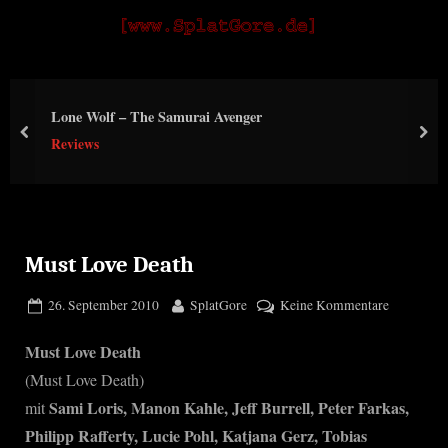
Skip
S
to
p
content
l
Lone Wolf – The Samurai Avenger
a
prev
nex
Reviews
t
G
o
r
Must Love Death
e
Posted
By
zu
26. September 2010
SplatGore
Keine Kommentare
on
Must
Must Love Death
Love
Death
(Must Love Death)
Sami Loris, Manon Kahle, Jeff Burrell, Peter Farkas,
mit
Philipp Rafferty, Lucie Pohl, Katjana Gerz, Tobias