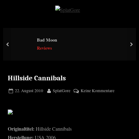
Skip
to
S
content
p
l
Bad Moon
a
prev
nex
Reviews
t
G
o
r
Hillside Cannibals
e
Posted
By
zu
22. August 2010
SplatGore
Keine Kommentare
on
Hillside
Cannibals
Originaltitel:
Hillside Cannibals
Herstellung:
USA 2006