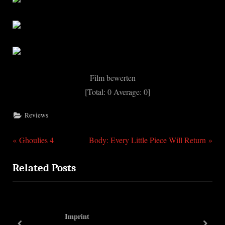
Film bewerten
[Total:
0
Average:
0
]
Reviews
P
N
Beitragsnavigation
Ghoulies 4
Body: Every Little Piece Will Return
r
e
Related Posts
e
x
v
t
i
P
o
o
Imprint
u
s