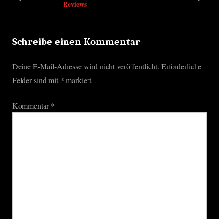
prev
next
Reviews
s
t
P
:
o
Schreibe einen Kommentar
s
Deine E-Mail-Adresse wird nicht veröffentlicht.
Erforderliche
t
Felder sind mit
*
markiert
:
Kommentar
*