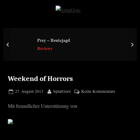
Skip
to
S
content
p
l
Prey – Beutejagd
a
prev
nex
Reviews
t
G
o
r
Weekend of Horrors
e
Posted
By
zu
27. August 2013
SplatGore
Keine Kommentare
on
Weekend
Mit freundlicher Unterstützung von
of
Horrors