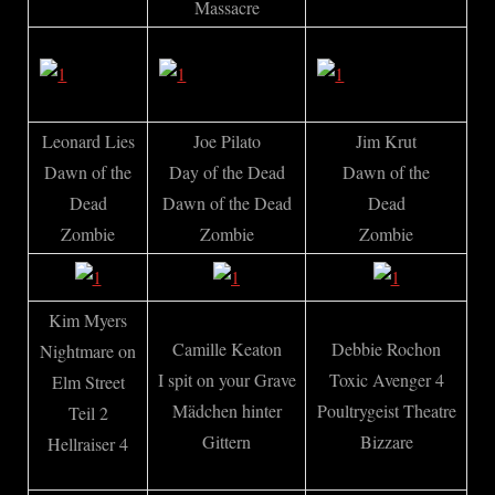
Massacre
Leonard Lies
Joe Pilato
Jim Krut
Dawn of the
Day of the Dead
Dawn of the
Dead
Dawn of the Dead
Dead
Zombie
Zombie
Zombie
Kim Myers
Camille Keaton
Debbie Rochon
Nightmare on
I spit on your Grave
Toxic Avenger 4
Elm Street
Mädchen hinter
Poultrygeist Theatre
Teil 2
Gittern
Bizzare
Hellraiser 4