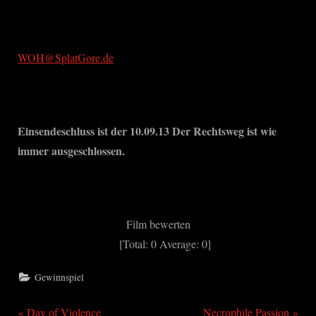
WOH@SplatGore.de
Einsendeschluss ist der 10.09.13 Der Rechtsweg ist wie
immer ausgeschlossen.
Film bewerten
[Total:
0
Average:
0
]
Gewinnspiel
P
N
Day of Violence
Necrophile Passion