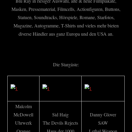
Blu Ray in riesiger Auswahl, alte & neue Filmplakate,
Masken, Pressematerial, Filmcells, Actionfiguren, Buttons,
Statuen, Soundtracks, Hörspiele, Romane, Starfotos,
Magazine, Autogramme, T-Shirts und vieles mehr bieten
diverse Händler aus ganz Europa und den USA an.
Die Stargäste:
Malcolm
McDowell
Sid Haig
Danny Glover
Uhrwerk
The Devils Rejects
SAW
Orange
Haus der 1000
Lethal Weapon