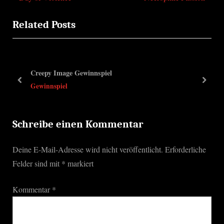
Beitragsnavigation
r
e
Related Posts
e
x
v
t
i
P
o
o
Creepy Image Gewinnspiel
u
s
prev
next
Gewinnspiel
s
t
P
:
o
Schreibe einen Kommentar
s
Deine E-Mail-Adresse wird nicht veröffentlicht.
Erforderliche
t
Felder sind mit
*
markiert
:
Kommentar
*