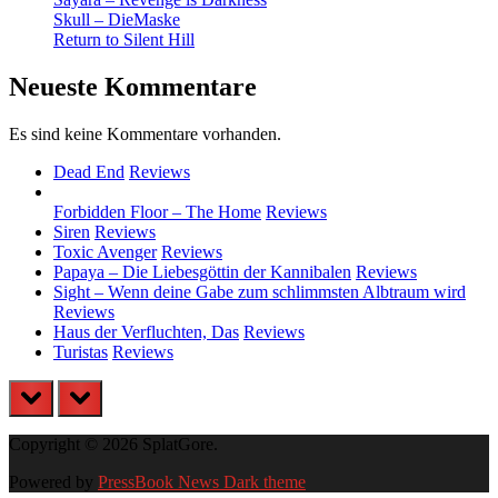
Skull – DieMaske
Return to Silent Hill
Neueste Kommentare
Es sind keine Kommentare vorhanden.
Dead End
Reviews
Forbidden Floor – The Home
Reviews
Siren
Reviews
Toxic Avenger
Reviews
Papaya – Die Liebesgöttin der Kannibalen
Reviews
Sight – Wenn deine Gabe zum schlimmsten Albtraum wird
Reviews
Haus der Verfluchten, Das
Reviews
Turistas
Reviews
prev
next
Copyright © 2026 SplatGore.
Powered by
PressBook News Dark theme