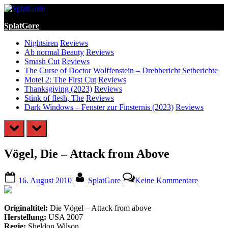
Skip
to
SplatGore
content
Nightsiren
Reviews
Ab normal Beauty
Reviews
Smash Cut
Reviews
The Curse of Doctor Wolffenstein – Drehbericht
Setberichte
Motel 2: The First Cut
Reviews
Thanksgiving (2023)
Reviews
Stink of flesh, The
Reviews
Dark Windows – Fenster zur Finsternis (2023)
Reviews
prev
next
Vögel, Die – Attack from Above
Posted
By
zu
16. August 2010
SplatGore
Keine Kommentare
on
Vögel,
Die
–
Originaltitel:
Die Vögel – Attack from above
Attack
Herstellung:
USA 2007
from
Regie:
Sheldon Wilson