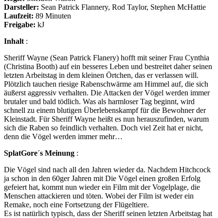
Above
Darsteller:
Sean Patrick Flannery, Rod Taylor, Stephen McHattie
Laufzeit:
89 Minuten
Freigabe:
kJ
Inhalt
:
Sheriff Wayne (Sean Patrick Flanery) hofft mit seiner Frau Cynthia
(Christina Booth) auf ein besseres Leben und bestreitet daher seinen
letzten Arbeitstag in dem kleinen Örtchen, das er verlassen will.
Plötzlich tauchen riesige Rabenschwärme am Himmel auf, die sich
äußerst aggressiv verhalten. Die Attacken der Vögel werden immer
brutaler und bald tödlich. Was als harmloser Tag beginnt, wird
schnell zu einem blutigen Überlebenskampf für die Bewohner der
Kleinstadt. Für Sheriff Wayne heißt es nun herauszufinden, warum
sich die Raben so feindlich verhalten. Doch viel Zeit hat er nicht,
denn die Vögel werden immer mehr…
SplatGore´s Meinung
:
Die Vögel sind nach all den Jahren wieder da. Nachdem Hitchcock
ja schon in den 60ger Jahren mit Die Vögel einen großen Erfolg
gefeiert hat, kommt nun wieder ein Film mit der Vogelplage, die
Menschen attackieren und töten. Wobei der Film ist weder ein
Remake, noch eine Fortsetzung der Flügeltiere.
Es ist natürlich typisch, dass der Sheriff seinen letzten Arbeitstag hat