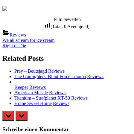
Film bewerten
[Total:
0
Average:
0
]
Reviews
Beitragsnavigation
Previous
We all scream for ice cream
Post:
Next
Right or Die
Post:
Related Posts
Prey – Beutejagd
Reviews
The Gunfighters: Blunt Force Trauma
Reviews
Keeper
Reviews
American Muscle
Reviews
Titanium – Strafplanet XT-59
Reviews
Home Sweet Home
Reviews
prev
next
Schreibe einen Kommentar