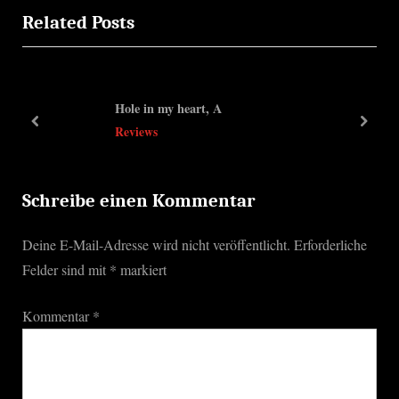
Related Posts
e
x
v
t
i
P
o
o
Hole in my heart, A
u
s
prev
next
Reviews
s
t
P
:
o
Schreibe einen Kommentar
s
Deine E-Mail-Adresse wird nicht veröffentlicht.
Erforderliche
t
Felder sind mit
*
markiert
:
Kommentar
*