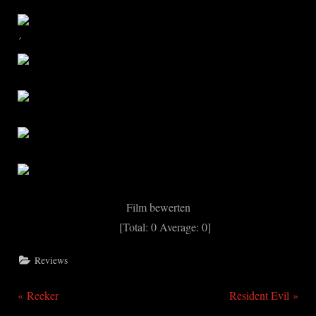
´
Film bewerten
[Total:
0
Average:
0
]
Reviews
P
N
Beitragsnavigation
Reeker
Resident Evil
r
e