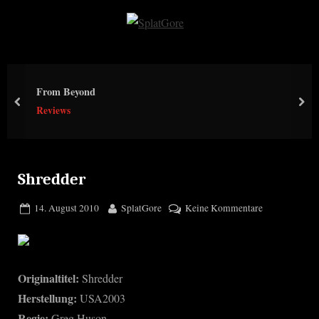
Skip
to
S
content
p
l
From Beyond
a
prev
nex
Reviews
t
G
o
r
Shredder
e
Posted
By
zu
14. August 2010
SplatGore
Keine Kommentare
on
Shredder
Originaltitel:
Shredder
Herstellung:
USA2003
Regie:
Greg Huson