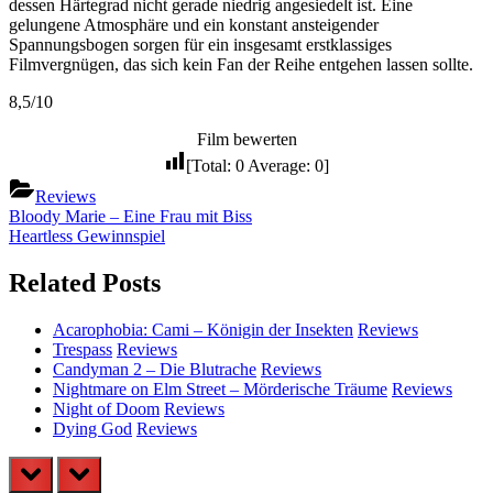
dessen Härtegrad nicht gerade niedrig angesiedelt ist. Eine
gelungene Atmosphäre und ein konstant ansteigender
Spannungsbogen sorgen für ein insgesamt erstklassiges
Filmvergnügen, das sich kein Fan der Reihe entgehen lassen sollte.
8,5/10
Film bewerten
[Total:
0
Average:
0
]
Reviews
Beitragsnavigation
Previous
Bloody Marie – Eine Frau mit Biss
Post:
Next
Heartless Gewinnspiel
Post:
Related Posts
Acarophobia: Cami – Königin der Insekten
Reviews
Trespass
Reviews
Candyman 2 – Die Blutrache
Reviews
Nightmare on Elm Street – Mörderische Träume
Reviews
Night of Doom
Reviews
Dying God
Reviews
prev
next