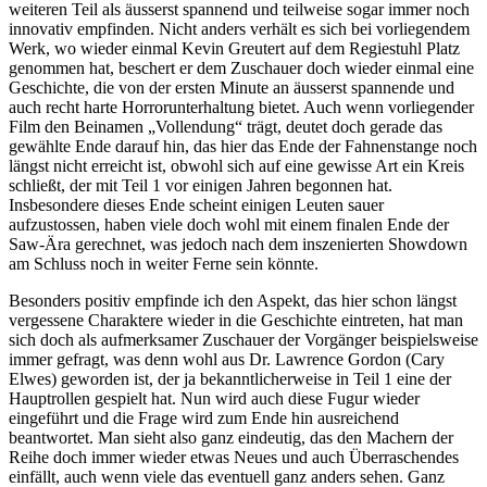
weiteren Teil als äusserst spannend und teilweise sogar immer noch
innovativ empfinden. Nicht anders verhält es sich bei vorliegendem
Werk, wo wieder einmal Kevin Greutert auf dem Regiestuhl Platz
genommen hat, beschert er dem Zuschauer doch wieder einmal eine
Geschichte, die von der ersten Minute an äusserst spannende und
auch recht harte Horrorunterhaltung bietet. Auch wenn vorliegender
Film den Beinamen „Vollendung“ trägt, deutet doch gerade das
gewählte Ende darauf hin, das hier das Ende der Fahnenstange noch
längst nicht erreicht ist, obwohl sich auf eine gewisse Art ein Kreis
schließt, der mit Teil 1 vor einigen Jahren begonnen hat.
Insbesondere dieses Ende scheint einigen Leuten sauer
aufzustossen, haben viele doch wohl mit einem finalen Ende der
Saw-Ära gerechnet, was jedoch nach dem inszenierten Showdown
am Schluss noch in weiter Ferne sein könnte.
Besonders positiv empfinde ich den Aspekt, das hier schon längst
vergessene Charaktere wieder in die Geschichte eintreten, hat man
sich doch als aufmerksamer Zuschauer der Vorgänger beispielsweise
immer gefragt, was denn wohl aus Dr. Lawrence Gordon (Cary
Elwes) geworden ist, der ja bekanntlicherweise in Teil 1 eine der
Hauptrollen gespielt hat. Nun wird auch diese Fugur wieder
eingeführt und die Frage wird zum Ende hin ausreichend
beantwortet. Man sieht also ganz eindeutig, das den Machern der
Reihe doch immer wieder etwas Neues und auch Überraschendes
einfällt, auch wenn viele das eventuell ganz anders sehen. Ganz