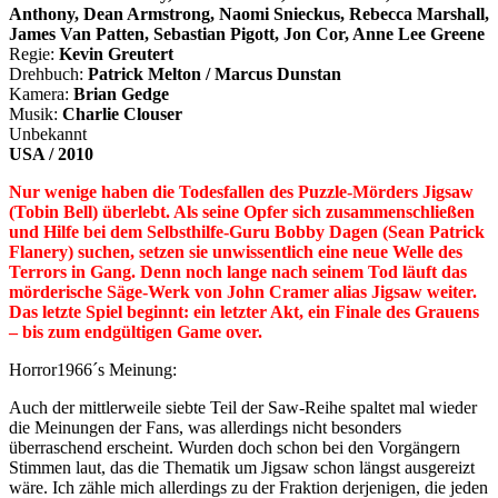
Anthony, Dean Armstrong, Naomi Snieckus, Rebecca Marshall,
James Van Patten, Sebastian Pigott, Jon Cor, Anne Lee Greene
Regie:
Kevin Greutert
Drehbuch:
Patrick Melton / Marcus Dunstan
Kamera:
Brian Gedge
Musik:
Charlie Clouser
Unbekannt
USA / 2010
Nur wenige haben die Todesfallen des Puzzle-Mörders Jigsaw
(Tobin Bell) überlebt. Als seine Opfer sich zusammenschließen
und Hilfe bei dem Selbsthilfe-Guru Bobby Dagen (Sean Patrick
Flanery) suchen, setzen sie unwissentlich eine neue Welle des
Terrors in Gang. Denn noch lange nach seinem Tod läuft das
mörderische Säge-Werk von John Cramer alias Jigsaw weiter.
Das letzte Spiel beginnt: ein letzter Akt, ein Finale des Grauens
– bis zum endgültigen Game over.
Horror1966´s Meinung:
Auch der mittlerweile siebte Teil der Saw-Reihe spaltet mal wieder
die Meinungen der Fans, was allerdings nicht besonders
überraschend erscheint. Wurden doch schon bei den Vorgängern
Stimmen laut, das die Thematik um Jigsaw schon längst ausgereizt
wäre. Ich zähle mich allerdings zu der Fraktion derjenigen, die jeden