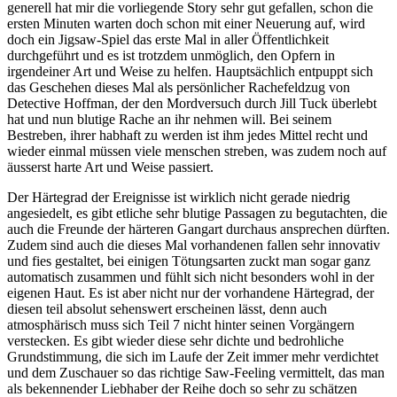
generell hat mir die vorliegende Story sehr gut gefallen, schon die
ersten Minuten warten doch schon mit einer Neuerung auf, wird
doch ein Jigsaw-Spiel das erste Mal in aller Öffentlichkeit
durchgeführt und es ist trotzdem unmöglich, den Opfern in
irgendeiner Art und Weise zu helfen. Hauptsächlich entpuppt sich
das Geschehen dieses Mal als persönlicher Rachefeldzug von
Detective Hoffman, der den Mordversuch durch Jill Tuck überlebt
hat und nun blutige Rache an ihr nehmen will. Bei seinem
Bestreben, ihrer habhaft zu werden ist ihm jedes Mittel recht und
wieder einmal müssen viele menschen streben, was zudem noch auf
äusserst harte Art und Weise passiert.
Der Härtegrad der Ereignisse ist wirklich nicht gerade niedrig
angesiedelt, es gibt etliche sehr blutige Passagen zu begutachten, die
auch die Freunde der härteren Gangart durchaus ansprechen dürften.
Zudem sind auch die dieses Mal vorhandenen fallen sehr innovativ
und fies gestaltet, bei einigen Tötungsarten zuckt man sogar ganz
automatisch zusammen und fühlt sich nicht besonders wohl in der
eigenen Haut. Es ist aber nicht nur der vorhandene Härtegrad, der
diesen teil absolut sehenswert erscheinen lässt, denn auch
atmosphärisch muss sich Teil 7 nicht hinter seinen Vorgängern
verstecken. Es gibt wieder diese sehr dichte und bedrohliche
Grundstimmung, die sich im Laufe der Zeit immer mehr verdichtet
und dem Zuschauer so das richtige Saw-Feeling vermittelt, das man
als bekennender Liebhaber der Reihe doch so sehr zu schätzen