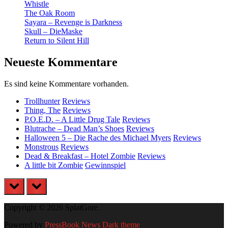
Whistle
The Oak Room
Sayara – Revenge is Darkness
Skull – DieMaske
Return to Silent Hill
Neueste Kommentare
Es sind keine Kommentare vorhanden.
Trollhunter
Reviews
Thing, The
Reviews
P.O.E.D. – A Little Drug Tale
Reviews
Blutrache – Dead Man’s Shoes
Reviews
Halloween 5 – Die Rache des Michael Myers
Reviews
Monstrous
Reviews
Dead & Breakfast – Hotel Zombie
Reviews
A little bit Zombie
Gewinnspiel
prev
next
Copyright © 2026 SplatGore.
Powered by
PressBook News Dark theme