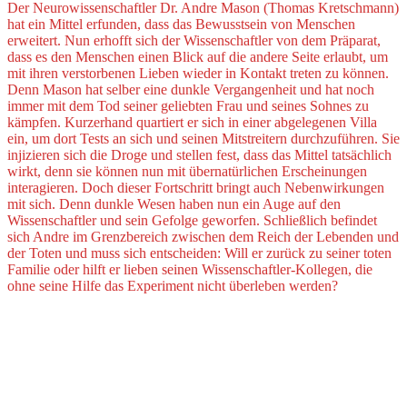
Der Neurowissenschaftler Dr. Andre Mason (Thomas Kretschmann)
hat ein Mittel erfunden, dass das Bewusstsein von Menschen
erweitert. Nun erhofft sich der Wissenschaftler von dem Präparat,
dass es den Menschen einen Blick auf die andere Seite erlaubt, um
mit ihren verstorbenen Lieben wieder in Kontakt treten zu können.
Denn Mason hat selber eine dunkle Vergangenheit und hat noch
immer mit dem Tod seiner geliebten Frau und seines Sohnes zu
kämpfen. Kurzerhand quartiert er sich in einer abgelegenen Villa
ein, um dort Tests an sich und seinen Mitstreitern durchzuführen. Sie
injizieren sich die Droge und stellen fest, dass das Mittel tatsächlich
wirkt, denn sie können nun mit übernatürlichen Erscheinungen
interagieren. Doch dieser Fortschritt bringt auch Nebenwirkungen
mit sich. Denn dunkle Wesen haben nun ein Auge auf den
Wissenschaftler und sein Gefolge geworfen. Schließlich befindet
sich Andre im Grenzbereich zwischen dem Reich der Lebenden und
der Toten und muss sich entscheiden: Will er zurück zu seiner toten
Familie oder hilft er lieben seinen Wissenschaftler-Kollegen, die
ohne seine Hilfe das Experiment nicht überleben werden?
Shapeshifter heisst übersetzt Formwandler. Auch wenn das Böse
sich nicht großartig verwandelt, sondern immer die gleiche Form