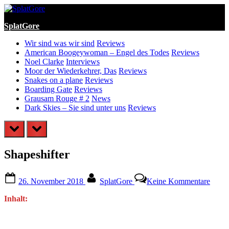
Skip
to
SplatGore
content
Wir sind was wir sind
Reviews
American Boogeywoman – Engel des Todes
Reviews
Noel Clarke
Interviews
Moor der Wiederkehrer, Das
Reviews
Snakes on a plane
Reviews
Boarding Gate
Reviews
Grausam Rouge # 2
News
Dark Skies – Sie sind unter uns
Reviews
prev
next
Shapeshifter
Posted
By
zu
26. November 2018
SplatGore
Keine Kommentare
on
Shape
Inhalt: