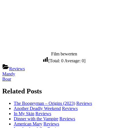
Stellschrauben gedreht, hätte man hier wirklich von einem
Geheimtipp sprechen können. Aber auch so macht es Spaß und es
ist zwar nichts neues, doch immerhin hat man es schön verpackt und
neu umgesetzt. Ein Blick lohnt sich allemal.
7 / 10
Film bewerten
[Total:
0
Average:
0
]
Reviews
Beitragsnavigation
Previous
Mandy
Post:
Next
Boar
Post:
Related Posts
The Boogeyman – Origins (2023)
Reviews
Another Deadly Weekend
Reviews
In My Skin
Reviews
Dinner with the Vampire
Reviews
American Mary
Reviews