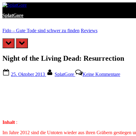
Skip
to
SplatGore
content
Fido – Gute Tode sind schwer zu finden
Reviews
prev
next
Night of the Living Dead: Resurrection
Posted
By
zu
25. Oktober 2013
SplatGore
Keine Kommentare
on
Night
of
the
Living
Dead:
Resurre
Inhalt
:
Im Jahre 2012 sind die Untoten wieder aus ihren Gräbern gestiegen u