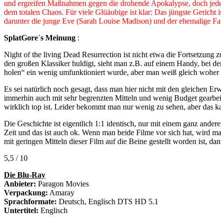
und ergreifen Maßnahmen gegen die drohende Apokalypse, doch jeder 
dem totalen Chaos. Für viele Glüäubige ist klar: Das jüngste Gerich
darunter die junge Eve (Sarah Louise Madison) und der ehemalige Fam
SplatGore´s Meinung
:
Night of the living Dead Resurrection ist nicht etwa die Fortsetzung
den großen Klassiker huldigt, sieht man z.B. auf einem Handy, bei d
holen“ ein wenig umfunktioniert wurde, aber man weiß gleich woher
Es sei natürlich noch gesagt, dass man hier nicht mit den gleichen E
immerhin auch mit sehr begrenzten Mitteln und wenig Budget gearbeit
wirklich top ist. Leider bekommt man nur wenig zu sehen, aber das k
Die Geschichte ist eigentlich 1:1 identisch, nur mit einem ganz ande
Zeit und das ist auch ok. Wenn man beide Filme vor sich hat, wird ma
mit geringen Mitteln dieser Film auf die Beine gestellt worden ist, d
5,5 / 10
Die Blu-Ray
Anbieter:
Paragon Movies
Verpackung:
Amaray
Sprachformate:
Deutsch, Englisch DTS HD 5.1
Untertitel:
Englisch