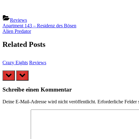
Reviews
Beitragsnavigation
Previous
Apartment 143 – Residenz des Bösen
Post:
Next
Alien Predator
Post:
Related Posts
Crazy Eights
Reviews
prev
next
Schreibe einen Kommentar
Deine E-Mail-Adresse wird nicht veröffentlicht.
Erforderliche Felder 