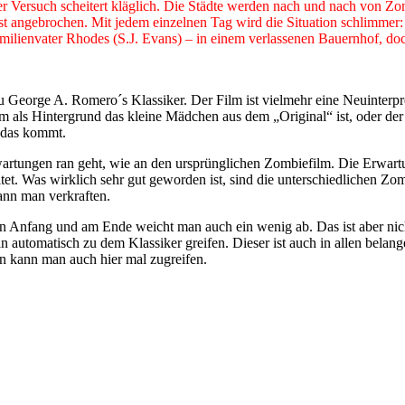
Versuch scheitert kläglich. Die Städte werden nach und nach von Zomb
t ist angebrochen. Mit jedem einzelnen Tag wird die Situation schlimme
ilienvater Rhodes (S.J. Evans) – in einem verlassenen Bauernhof, doch
 zu George A. Romero´s Klassiker. Der Film ist vielmehr eine Neuinter
em als Hintergrund das kleine Mädchen aus dem „Original“ ist, oder d
 das kommt.
rwartungen ran geht, wie an den ursprünglichen Zombiefilm. Die Erwart
et. Was wirklich sehr gut geworden ist, sind die unterschiedlichen Z
ann man verkraften.
ren Anfang und am Ende weicht man auch ein wenig ab. Das ist aber nic
n automatisch zu dem Klassiker greifen. Dieser ist auch in allen belan
ann kann man auch hier mal zugreifen.