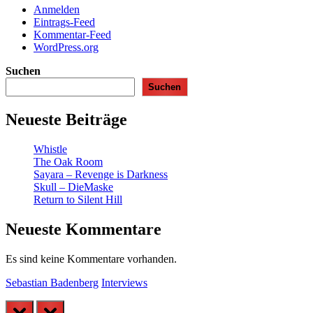
Anmelden
Eintrags-Feed
Kommentar-Feed
WordPress.org
Suchen
Suchen
Neueste Beiträge
Whistle
The Oak Room
Sayara – Revenge is Darkness
Skull – DieMaske
Return to Silent Hill
Neueste Kommentare
Es sind keine Kommentare vorhanden.
Sebastian Badenberg
Interviews
prev
next