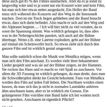
diese auch gut 85 % des Filmes ausmachen. Aber da es ja sonst zu
langweilig wäre und es ja sonst nur ein Konzert wäre und kein Film,
hat man sich hier etwas nettes ausgedacht. Ein Helfer der Band
muss sich während des Konzerts auf den Weg in die Innenstadt
machen. Dort ist ein Truck liegen geblieben und die Band braucht
etwas, dass sich darin befindet. Also macht er sich auf den Weg und
der Alptraum beginnt…. ! Ich will hier nicht zu viel verraten, da es
sonst die Spannung nimmt. Was wirklich gelungen ist, dass alles
was in der Nebengeschichte passiert, sich auch auf die Bühne
übertrage. Wenn z.B. eine Laterne explodiert, geht auf der Bühne
auf einmal ein Scheinwerfer hoch. So etwas zieht sich durch den
ganzen Film und ist wirklich genial umgesetzt.
Man sollte natürlich schon die Musik von Metallica mögen, wenn
man sich den Film anschaut. Es werden viele ihrer bekanntesten
Lieder gespielt und was sie auf der Bühne zeigen, ist der Hammer.
Sie rocken das Haus und es macht so viel Spaß zu zuschauen. Vor
allem die 3D Fassung ist wirklich gelungen, da man denkt, dass man
die Schweißtropfen direkt ins Gesicht bekommt. Fans von Metallica
werden den Film auf jeden Fall lieben. Die Nachbarn werden einen
hassen, da man sich das ja nicht in normalen Lautstärke anhören
ähm anschauen kann, aber es ist wirklich ein Genuss. Ein
gelungenerer Film von/über eine Band habe ich bei weitem noch
nicht gesehen. Anschauen ist eigentlich Pflicht!!