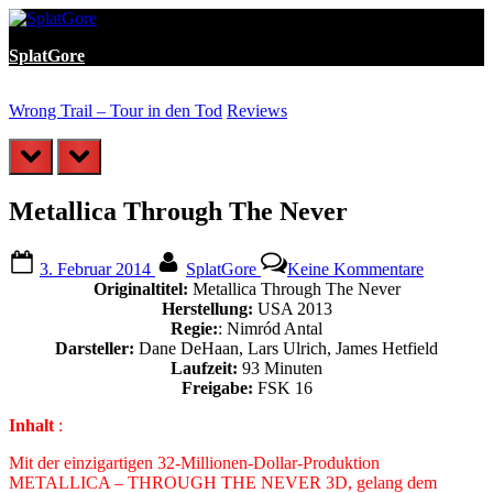
Skip
to
SplatGore
content
Wrong Trail – Tour in den Tod
Reviews
A
prev
next
Metallica Through The Never
Posted
By
zu
3. Februar 2014
SplatGore
Keine Kommentare
on
Metallica
Originaltitel:
Metallica Through The Never
Through
Herstellung:
USA 2013
The
Regie:
: Nimród Antal
Never
Darsteller:
Dane DeHaan, Lars Ulrich, James Hetfield
Laufzeit:
93 Minuten
Freigabe:
FSK 16
Inhalt
:
Mit der einzigartigen 32-Millionen-Dollar-Produktion
METALLICA – THROUGH THE NEVER 3D, gelang dem