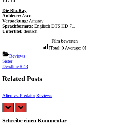
10 / 10
Die Blu-Ray
Anbieter:
Ascot
Verpackung:
Amaray
Sprachformate:
Englisch DTS HD 7.1
Untertitel:
deutsch
Film bewerten
[Total:
0
Average:
0
]
Reviews
Beitragsnavigation
Previous
Sister
Post:
Next
Deadline # 43
Post:
Related Posts
Alien vs. Predator
Reviews
U
prev
next
Schreibe einen Kommentar