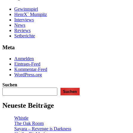
Gewinnspiel
HenrX` Mumpitz
Interviews
News
Reviews
Setberichte
Meta
Anmelden
Eintrags-Feed
Kommentar-Feed
WordPress.org
Suchen
Suchen
Neueste Beiträge
Whistle
The Oak Room
Sayara – Revenge is Darkness