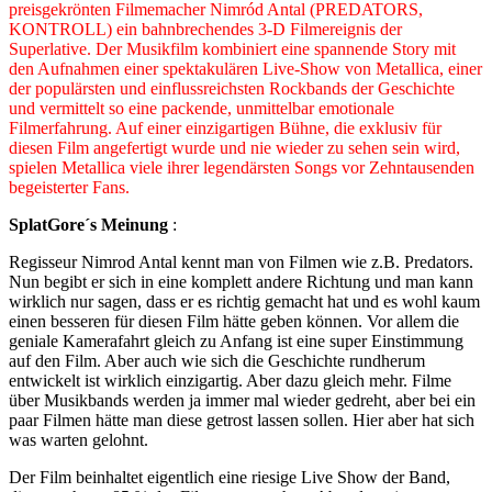
preisgekrönten Filmemacher Nimród Antal (PREDATORS,
KONTROLL) ein bahnbrechendes 3-D Filmereignis der
Superlative. Der Musikfilm kombiniert eine spannende Story mit
den Aufnahmen einer spektakulären Live-Show von Metallica, einer
der populärsten und einflussreichsten Rockbands der Geschichte
und vermittelt so eine packende, unmittelbar emotionale
Filmerfahrung. Auf einer einzigartigen Bühne, die exklusiv für
diesen Film angefertigt wurde und nie wieder zu sehen sein wird,
spielen Metallica viele ihrer legendärsten Songs vor Zehntausenden
begeisterter Fans.
SplatGore´s Meinung
:
Regisseur Nimrod Antal kennt man von Filmen wie z.B. Predators.
Nun begibt er sich in eine komplett andere Richtung und man kann
wirklich nur sagen, dass er es richtig gemacht hat und es wohl kaum
einen besseren für diesen Film hätte geben können. Vor allem die
geniale Kamerafahrt gleich zu Anfang ist eine super Einstimmung
auf den Film. Aber auch wie sich die Geschichte rundherum
entwickelt ist wirklich einzigartig. Aber dazu gleich mehr. Filme
über Musikbands werden ja immer mal wieder gedreht, aber bei ein
paar Filmen hätte man diese getrost lassen sollen. Hier aber hat sich
was warten gelohnt.
Der Film beinhaltet eigentlich eine riesige Live Show der Band,