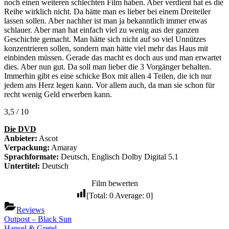
noch einen weiteren schlechten Film haben. Aber verdient hat es die
Reihe wirklich nicht. Da hätte man es lieber bei einem Dreiteiler
lassen sollen. Aber nachher ist man ja bekanntlich immer etwas
schlauer. Aber man hat einfach viel zu wenig aus der ganzen
Geschichte gemacht. Man hätte sich nicht auf so viel Unnützes
konzentrieren sollen, sondern man hätte viel mehr das Haus mit
einbinden müssen. Gerade das macht es doch aus und man erwartet
dies. Aber nun gut. Da soll man lieber die 3 Vorgänger behalten.
Immerhin gibt es eine schicke Box mit allen 4 Teilen, die ich nur
jedem ans Herz legen kann. Vor allem auch, da man sie schon für
recht wenig Geld erwerben kann.
3,5 / 10
Die DVD
Anbieter:
Ascot
Verpackung:
Amaray
Sprachformate:
Deutsch, Englisch Dolby Digital 5.1
Untertitel:
Deutsch
Film bewerten
[Total:
0
Average:
0
]
Reviews
Beitragsnavigation
Previous
Outpost – Black Sun
Post:
Next
Hansel & Gretel