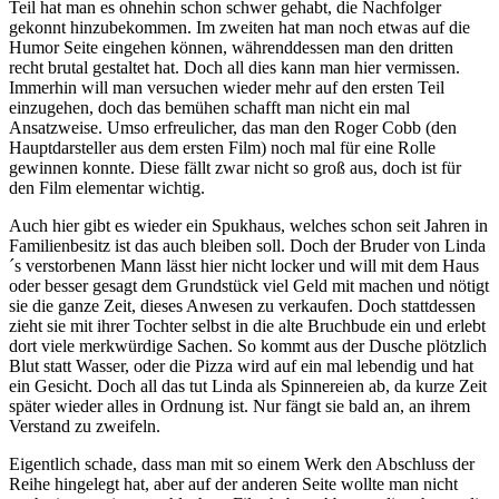
Teil hat man es ohnehin schon schwer gehabt, die Nachfolger
gekonnt hinzubekommen. Im zweiten hat man noch etwas auf die
Humor Seite eingehen können, währenddessen man den dritten
recht brutal gestaltet hat. Doch all dies kann man hier vermissen.
Immerhin will man versuchen wieder mehr auf den ersten Teil
einzugehen, doch das bemühen schafft man nicht ein mal
Ansatzweise. Umso erfreulicher, das man den Roger Cobb (den
Hauptdarsteller aus dem ersten Film) noch mal für eine Rolle
gewinnen konnte. Diese fällt zwar nicht so groß aus, doch ist für
den Film elementar wichtig.
Auch hier gibt es wieder ein Spukhaus, welches schon seit Jahren in
Familienbesitz ist das auch bleiben soll. Doch der Bruder von Linda
´s verstorbenen Mann lässt hier nicht locker und will mit dem Haus
oder besser gesagt dem Grundstück viel Geld mit machen und nötigt
sie die ganze Zeit, dieses Anwesen zu verkaufen. Doch stattdessen
zieht sie mit ihrer Tochter selbst in die alte Bruchbude ein und erlebt
dort viele merkwürdige Sachen. So kommt aus der Dusche plötzlich
Blut statt Wasser, oder die Pizza wird auf ein mal lebendig und hat
ein Gesicht. Doch all das tut Linda als Spinnereien ab, da kurze Zeit
später wieder alles in Ordnung ist. Nur fängt sie bald an, an ihrem
Verstand zu zweifeln.
Eigentlich schade, dass man mit so einem Werk den Abschluss der
Reihe hingelegt hat, aber auf der anderen Seite wollte man nicht