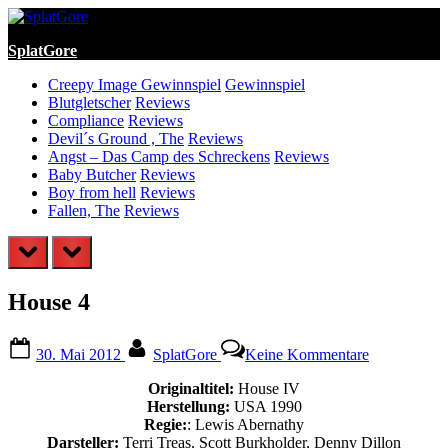
Skip
to
SplatGore
content
Creepy Image Gewinnspiel
Gewinnspiel
Blutgletscher
Reviews
Compliance
Reviews
Devil´s Ground , The
Reviews
Angst – Das Camp des Schreckens
Reviews
Baby Butcher
Reviews
Boy from hell
Reviews
Fallen, The
Reviews
prev
next
House 4
Posted
By
zu
30. Mai 2012
SplatGore
Keine Kommentare
on
House
4
Originaltitel:
House IV
Herstellung:
USA 1990
Regie:
: Lewis Abernathy
Darsteller:
Terri Treas, Scott Burkholder, Denny Dillon