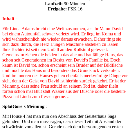
Laufzeit:
90 Minuten
Freigabe:
FSK 16
Inhalt
:
Für Linda Adams bricht eine Welt zusammen, als ihr Mann David
bei einem Autounfall schwer verletzt wird. Er liegt im Koma und
wird wahrscheinlich nie wieder daraus erwachen. Daher ringt sie
sich dazu durch, die Herz-Lungen Maschine abstellen zu lassen.
Ihre Tochter ist seit dem Unfall an den Rollstuhl gefesselt.
Gemeinsam ziehen die beiden in das alte und baufällige Haus, das
schon seit Generationen im Besitz von David’s Familie ist. Doch
kaum ist David tot, schon erscheint sein Bruder auf der Bildfläche
und möchte das Haus und besonders das Grundstück verkaufen.
Und im inneren des Hauses gehen ebenfalls merkwürdige Dinge vor
sich, denn der Geist von David ist hierhin zurück gekehrt. Er ist der
Meinung, dass seine Frau schuld an seinem Tod ist, daher fließt
fortan schon mal Blut statt Wasser aus der Dusche oder die bestellte
Pizza hat Linda zum fressen gerne…
SplatGore´s Meinung
:
Mit House 4 hat man nun den Abschluss der Geisterhaus Saga
gefunden. Und man muss sagen, dass dieser Teil mit Abstand der
schwächste von allen ist. Gerade nach dem hervorragenden ersten