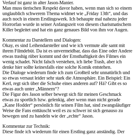
Verlauf ist ganz in alter Jason-Manier.
Man muss tierischen Respekt davor haben, wenn man sich so einem
unglaublich schwerem Thema widmet wie „Friday 13th“, und das
auch noch in einem Erstlingswerk. Ich behaupte mal nahezu jeder
Horrorfan wurde in seiner Anfangszeit von diesem charismatischem
Killer begleitet und hat ein ganz genaues Bild von ihm vor Augen.
Kommentar zu Darstellern und Dialogen:
Okay, es sind Leihendarsteller und wie ich vermute alle samt mit
ihrem Filmdebüt. Da ist es unvermeidbar, dass das Eine oder Andere
etwas trashig rüber kommt und der Ernsthaftigkeit des Filmes ein
wenig schadet. Nicht falsch verstehen, ich liebe Trash, aber ich
denke hier sollte keinesfalls eine solche Komik entstehen.
Die Dialoge wiederum finde ich zum Großteil sehr unnatürlich und
so etwas versaut leider sehr stark die Atmosphäre. Ein Beispiel: Ein
Kerl, regt sich über die Schuhe eines anderen auf? Hä? Gibt es so
etwas auch unter „Männern“?
Die Figur des Jason selber bewegt sich für meinen Geschmack
etwas zu sportlich bzw. gelenkig, aber wenn man nicht gerade
„Kane Hodder“ persönlich für seinen Film hat, sind zwangsläufiger
Weise die Fans enttäuscht weil es zu schwer ist sich genauso zu
bewegen und zu handeln wie der „echte“ Jason.
Kommentar zur Technik:
Diese finde ich wiederum für einen Erstling ganz anständig. Der