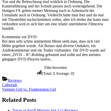
Ton und die Beleuchtung sind wirklich in Ordnung. Die
Kameraführung und der Schnitt passen auch weitestgehend. Die
blutigen FX gehen meiner Meinung nach in Anbetracht der
Umstände auch in Ordnung. Vielleicht hätte man hier und da mal
mit Theaterblut nachschminken sollen, aber ich denke das kann man
verkraften weil es sich hier um eine relativ unerfahrene Filmcrew
handelt.
Kommentar zur DVD:
Bei dem sehr schön animiertem Menü sieht man, dass sich viel
Mühe gegeben wurde. Als Bonus sind diverse Outtakes, ein
Audiokommentar und ein Trailer vorhanden. Die DVD wurde auf
einen „DVD – R“-Rohling gebrannt und sollte auf den meisten
gängigen DVD-Playern laufen..
Film bewerten
[Total:
0
Average:
0
]
Reviews
Beitragsnavigation
Previous
Calberlah
Post:
Next
Vampire Girl vs. Frankenstein Girl
Post:
Related Posts
Traces of Snuff Mixtape Vol.1+2
Reviews