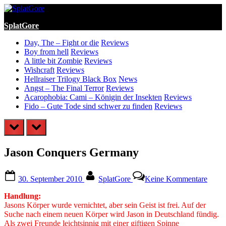
Skip
to
SplatGore
content
Day, The – Fight or die
Reviews
Boy from hell
Reviews
A little bit Zombie
Reviews
Wishcraft
Reviews
Hellraiser Trilogy Black Box
News
Angst – The Final Terror
Reviews
Acarophobia: Cami – Königin der Insekten
Reviews
Fido – Gute Tode sind schwer zu finden
Reviews
prev
next
Jason Conquers Germany
Posted
By
zu
30. September 2010
SplatGore
Keine Kommentare
on
Jason
Conq
Handlung:
Germ
Jasons Körper wurde vernichtet, aber sein Geist ist frei. Auf der
Suche nach einem neuen Körper wird Jason in Deutschland fündig.
Als zwei Freunde leichtsinnig mit einer giftigen Spinne