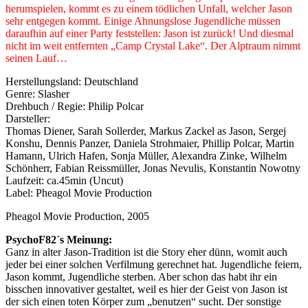
herumspielen, kommt es zu einem tödlichen Unfall, welcher Jason
sehr entgegen kommt. Einige Ahnungslose Jugendliche müssen
daraufhin auf einer Party feststellen: Jason ist zurück! Und diesmal
nicht im weit entfernten „Camp Crystal Lake“. Der Alptraum nimmt
seinen Lauf…
Herstellungsland: Deutschland
Genre: Slasher
Drehbuch / Regie: Philip Polcar
Darsteller:
Thomas Diener, Sarah Sollerder, Markus Zackel as Jason, Sergej
Konshu, Dennis Panzer, Daniela Strohmaier, Phillip Polcar, Martin
Hamann, Ulrich Hafen, Sonja Müller, Alexandra Zinke, Wilhelm
Schönherr, Fabian Reissmüller, Jonas Nevulis, Konstantin Nowotny
Laufzeit: ca.45min (Uncut)
Label: Pheagol Movie Production
Pheagol Movie Production, 2005
PsychoF82´s Meinung:
Ganz in alter Jason-Tradition ist die Story eher dünn, womit auch
jeder bei einer solchen Verfilmung gerechnet hat. Jugendliche feiern,
Jason kommt, Jugendliche sterben. Aber schon das habt ihr ein
bisschen innovativer gestaltet, weil es hier der Geist von Jason ist
der sich einen toten Körper zum „benutzen“ sucht. Der sonstige