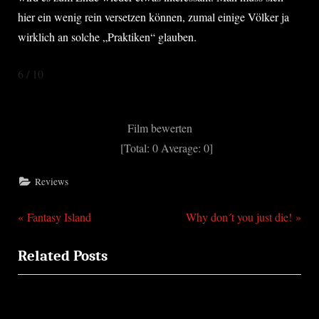
hier ein wenig rein versetzen können, zumal einige Völker ja
wirklich an solche „Praktiken“ glauben.
6 / 10
Film bewerten
[Total:
0
Average:
0
]
Reviews
P
N
Beitragsnavigation
Fantasy Island
Why don´t you just die!
r
e
Related Posts
e
x
v
t
i
P
o
o