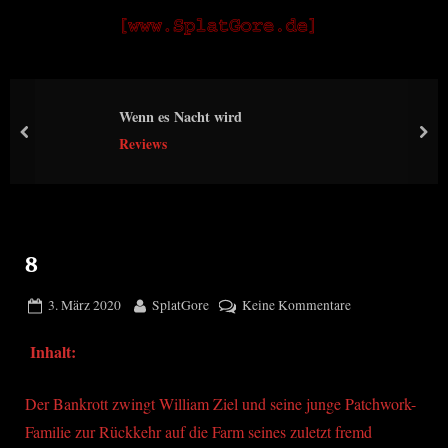
Skip
S
to
p
content
l
Wenn es Nacht wird
a
prev
nex
Reviews
t
G
o
r
8
e
Posted
By
zu
3. März 2020
SplatGore
Keine Kommentare
on
8
Inhalt:
Der Bankrott zwingt William Ziel und seine junge Patchwork-
Familie zur Rückkehr auf die Farm seines zuletzt fremd