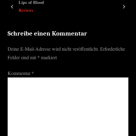
Lips of Blood
u
s
prev
next
Reviews
s
t
P
:
o
Schreibe einen Kommentar
s
Deine E-Mail-Adresse wird nicht veröffentlicht.
Erforderliche
t
Felder sind mit
*
markiert
:
Kommentar
*