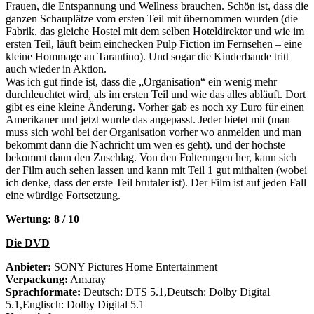
Frauen, die Entspannung und Wellness brauchen. Schön ist, dass die
ganzen Schauplätze vom ersten Teil mit übernommen wurden (die
Fabrik, das gleiche Hostel mit dem selben Hoteldirektor und wie im
ersten Teil, läuft beim einchecken Pulp Fiction im Fernsehen – eine
kleine Hommage an Tarantino). Und sogar die Kinderbande tritt
auch wieder in Aktion.
Was ich gut finde ist, dass die „Organisation“ ein wenig mehr
durchleuchtet wird, als im ersten Teil und wie das alles abläuft. Dort
gibt es eine kleine Änderung. Vorher gab es noch xy Euro für einen
Amerikaner und jetzt wurde das angepasst. Jeder bietet mit (man
muss sich wohl bei der Organisation vorher wo anmelden und man
bekommt dann die Nachricht um wen es geht). und der höchste
bekommt dann den Zuschlag. Von den Folterungen her, kann sich
der Film auch sehen lassen und kann mit Teil 1 gut mithalten (wobei
ich denke, dass der erste Teil brutaler ist). Der Film ist auf jeden Fall
eine würdige Fortsetzung.
Wertung: 8 / 10
Die DVD
Anbieter:
SONY Pictures Home Entertainment
Verpackung:
Amaray
Sprachformate:
Deutsch: DTS 5.1,Deutsch: Dolby Digital
5.1,Englisch: Dolby Digital 5.1