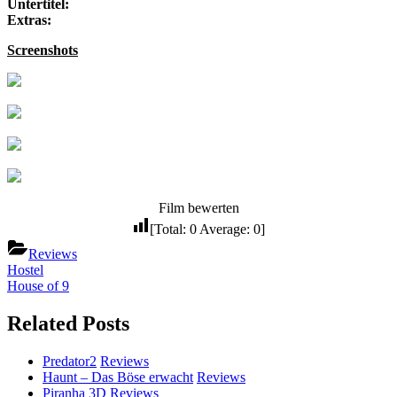
Untertitel:
Extras:
Screenshots
Film bewerten
[Total:
0
Average:
0
]
Reviews
Beitragsnavigation
Previous
Hostel
Post:
Next
House of 9
Post:
Related Posts
Predator2
Reviews
Haunt – Das Böse erwacht
Reviews
Piranha 3D
Reviews