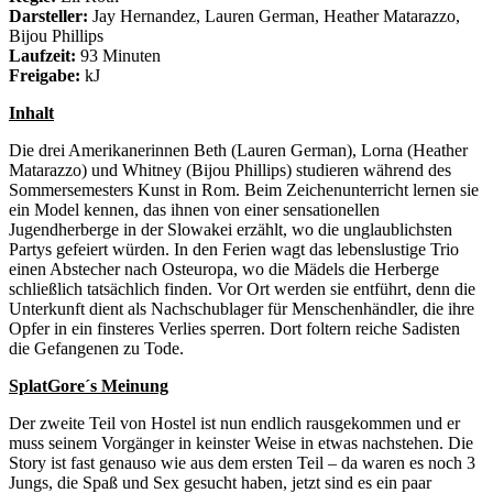
Darsteller:
Jay Hernandez, Lauren German, Heather Matarazzo,
Bijou Phillips
Laufzeit:
93 Minuten
Freigabe:
kJ
Inhalt
Die drei Amerikanerinnen Beth (Lauren German), Lorna (Heather
Matarazzo) und Whitney (Bijou Phillips) studieren während des
Sommersemesters Kunst in Rom. Beim Zeichenunterricht lernen sie
ein Model kennen, das ihnen von einer sensationellen
Jugendherberge in der Slowakei erzählt, wo die unglaublichsten
Partys gefeiert würden. In den Ferien wagt das lebenslustige Trio
einen Abstecher nach Osteuropa, wo die Mädels die Herberge
schließlich tatsächlich finden. Vor Ort werden sie entführt, denn die
Unterkunft dient als Nachschublager für Menschenhändler, die ihre
Opfer in ein finsteres Verlies sperren. Dort foltern reiche Sadisten
die Gefangenen zu Tode.
SplatGore´s Meinung
Der zweite Teil von Hostel ist nun endlich rausgekommen und er
muss seinem Vorgänger in keinster Weise in etwas nachstehen. Die
Story ist fast genauso wie aus dem ersten Teil – da waren es noch 3
Jungs, die Spaß und Sex gesucht haben, jetzt sind es ein paar