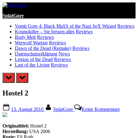
Skip
to
SplatGore
content
Vomit Gore 4: Black MaSS of the Nazi SeX Wizard
Reviews
Kosmokiller – Sie fressen alles
Reviews
Body Melt
Reviews
Werwolf Warrior
Reviews
Dawn of the Dead (Remake)
Reviews
Datenschutzerklärung
News
Legion of the Dead
Reviews
Last of the Living
Reviews
prev
next
Hostel 2
Posted
By
zu
13. August 2010
SplatGore
Keine Kommentare
on
Hostel
2
Originaltitel:
Hostel 2
Herstellung:
USA 2006
Regie:
Eli Roth