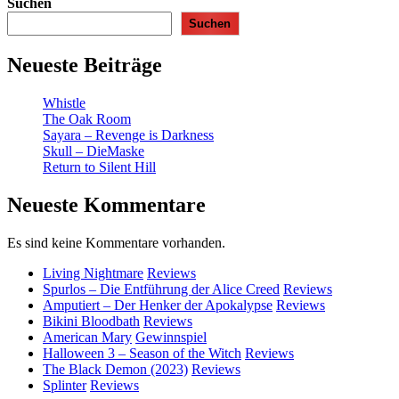
Suchen
Suchen
Neueste Beiträge
Whistle
The Oak Room
Sayara – Revenge is Darkness
Skull – DieMaske
Return to Silent Hill
Neueste Kommentare
Es sind keine Kommentare vorhanden.
Living Nightmare
Reviews
Spurlos – Die Entführung der Alice Creed
Reviews
Amputiert – Der Henker der Apokalypse
Reviews
Bikini Bloodbath
Reviews
American Mary
Gewinnspiel
Halloween 3 – Season of the Witch
Reviews
The Black Demon (2023)
Reviews
Splinter
Reviews