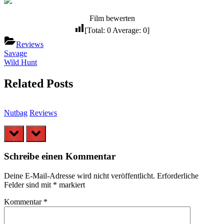
Film bewerten
[Total:
0
Average:
0
]
Reviews
Beitragsnavigation
Previous
Savage
Post:
Next
Wild Hunt
Post:
Related Posts
Nutbag
Reviews
D
prev
next
Schreibe einen Kommentar
Deine E-Mail-Adresse wird nicht veröffentlicht.
Erforderliche
Felder sind mit
*
markiert
Kommentar
*