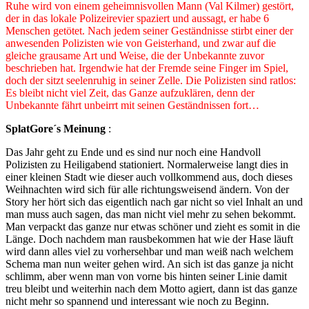
Ruhe wird von einem geheimnisvollen Mann (Val Kilmer) gestört,
der in das lokale Polizeirevier spaziert und aussagt, er habe 6
Menschen getötet. Nach jedem seiner Geständnisse stirbt einer der
anwesenden Polizisten wie von Geisterhand, und zwar auf die
gleiche grausame Art und Weise, die der Unbekannte zuvor
beschrieben hat. Irgendwie hat der Fremde seine Finger im Spiel,
doch der sitzt seelenruhig in seiner Zelle. Die Polizisten sind ratlos:
Es bleibt nicht viel Zeit, das Ganze aufzuklären, denn der
Unbekannte fährt unbeirrt mit seinen Geständnissen fort…
SplatGore´s Meinung
:
Das Jahr geht zu Ende und es sind nur noch eine Handvoll
Polizisten zu Heiligabend stationiert. Normalerweise langt dies in
einer kleinen Stadt wie dieser auch vollkommend aus, doch dieses
Weihnachten wird sich für alle richtungsweisend ändern. Von der
Story her hört sich das eigentlich nach gar nicht so viel Inhalt an und
man muss auch sagen, das man nicht viel mehr zu sehen bekommt.
Man verpackt das ganze nur etwas schöner und zieht es somit in die
Länge. Doch nachdem man rausbekommen hat wie der Hase läuft
wird dann alles viel zu vorhersehbar und man weiß nach welchem
Schema man nun weiter gehen wird. An sich ist das ganze ja nicht
schlimm, aber wenn man von vorne bis hinten seiner Linie damit
treu bleibt und weiterhin nach dem Motto agiert, dann ist das ganze
nicht mehr so spannend und interessant wie noch zu Beginn.