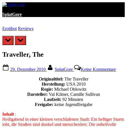
Skip
to
SplatGore
content
Erotibot
Reviews
F
prev
next
Traveller, The
Posted
By
zu
29. Dezember 2010
SplatGore
Keine Kommentare
on
Travel
The
Originaltitel:
The Traveller
Herstellung:
USA 2010
Regie:
Michael Oblowitz
Darsteller:
Val Kilmer, Camille Sullivan
Laufzeit:
92 Minuten
Freigabe:
keine Jugendfreigabe
Inhalt
:
Heiligabend in einer kleinen verschlafenen Stadt: Ein heftiger Sturm
tobt, die Straßen sind dunkel und menschenleer. Die unheilvolle