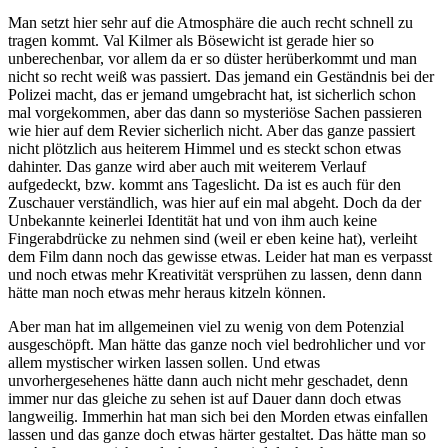
Man setzt hier sehr auf die Atmosphäre die auch recht schnell zu
tragen kommt. Val Kilmer als Bösewicht ist gerade hier so
unberechenbar, vor allem da er so düster herüberkommt und man
nicht so recht weiß was passiert. Das jemand ein Geständnis bei der
Polizei macht, das er jemand umgebracht hat, ist sicherlich schon
mal vorgekommen, aber das dann so mysteriöse Sachen passieren
wie hier auf dem Revier sicherlich nicht. Aber das ganze passiert
nicht plötzlich aus heiterem Himmel und es steckt schon etwas
dahinter. Das ganze wird aber auch mit weiterem Verlauf
aufgedeckt, bzw. kommt ans Tageslicht. Da ist es auch für den
Zuschauer verständlich, was hier auf ein mal abgeht. Doch da der
Unbekannte keinerlei Identität hat und von ihm auch keine
Fingerabdrücke zu nehmen sind (weil er eben keine hat), verleiht
dem Film dann noch das gewisse etwas. Leider hat man es verpasst
und noch etwas mehr Kreativität versprühen zu lassen, denn dann
hätte man noch etwas mehr heraus kitzeln können.
Aber man hat im allgemeinen viel zu wenig von dem Potenzial
ausgeschöpft. Man hätte das ganze noch viel bedrohlicher und vor
allem mystischer wirken lassen sollen. Und etwas
unvorhergesehenes hätte dann auch nicht mehr geschadet, denn
immer nur das gleiche zu sehen ist auf Dauer dann doch etwas
langweilig. Immerhin hat man sich bei den Morden etwas einfallen
lassen und das ganze doch etwas härter gestaltet. Das hätte man so