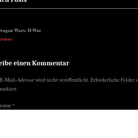
t
P
o
ragon Wars: D-War
s
v
eviews
t
:
eibe einen Kommentar
E-Mail-Adresse wird nicht veröffentlicht.
Erforderliche Felder 
arkiert
entar
*