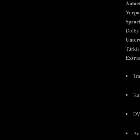
Anbie
Verpa
Sprac
Dolby 
Untert
Türki
Extra
Tr
Ka
DV
An