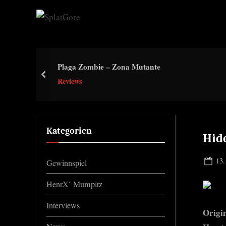
Skip
to
S
content
p
l
Plaga Zombie – Zona Mutante
a
prev
Reviews
t
G
o
r
Kategorien
Hid
e
Pos
13.
Gewinnspiel
on
HenrX` Mumpitz
Interviews
Origin