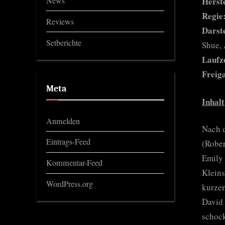
News
Herst
Regie
Reviews
Darste
Setberichte
Shue, 
Laufze
Freig
Meta
Inhalt
Anmelden
Nach d
Eintrags-Feed
(Rober
Emily 
Kommentar-Feed
Kleins
WordPress.org
kurzer
David 
schock