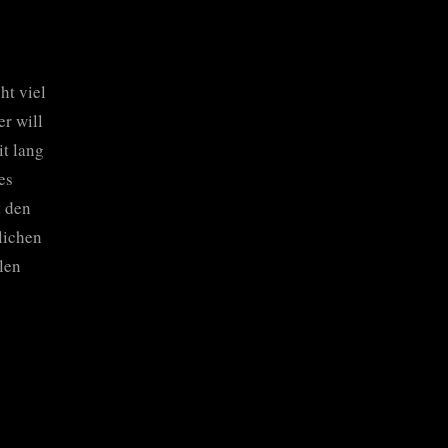
ht viel
er will
it lang
es
t den
lichen
len