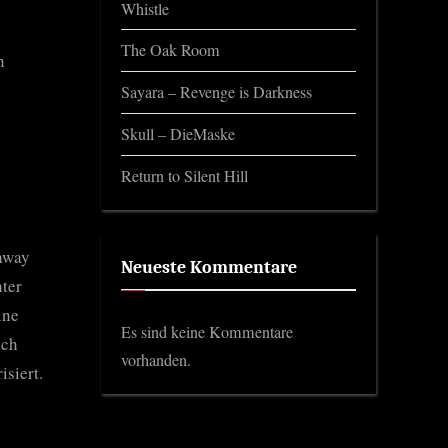
Whistle
The Oak Room
h
Sayara – Revenge is Darkness
Skull – DieMaske
Return to Silent Hill
laway
Neueste Kommentare
hter
ine
Es sind keine Kommentare
ach
vorhanden.
siert.