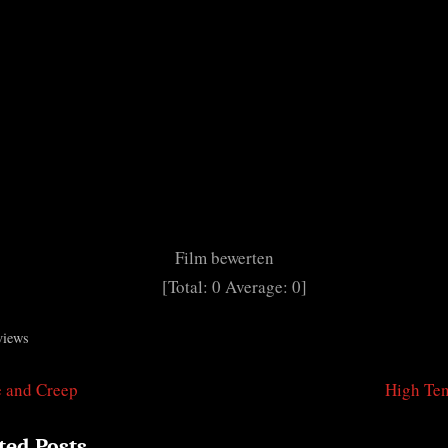
Film bewerten
[Total:
0
Average:
0
]
views
N
 and Creep
High Te
tragsnavigation
e
ted Posts
x