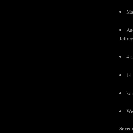
Ma
Au
Jeffre
4 
14
ko
We
Scree