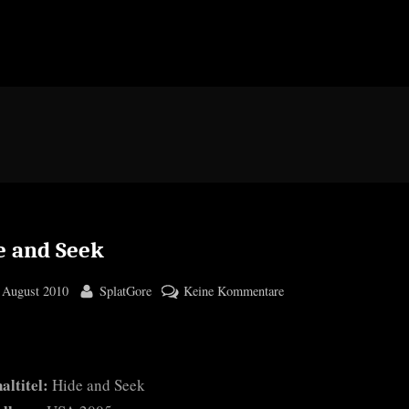
e and Seek
ted
By
zu
 August 2010
SplatGore
Keine Kommentare
Hide
and
Seek
altitel:
Hide and Seek