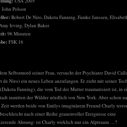
ellung:
USA 2005
:
John Polson
ller:
Robert De Niro, Dakota Fanning, Famke Janssen, Elisabet
Amy Irving, Dylan Baker
it:
96 Minuten
abe:
FSK 16
em Selbstmord seiner Frau, versucht der Psychiater David Cal
t de Niro) ein neues Leben anzufangen. Er zieht mit seiner Toc
(Dakota Fanning), die vom Tod der Mutter traumatisiert ist, in e
tadt inmitten der Wälder nördlich von New York. Aber schon n
 Zeit werden beide von Emilys imaginärem Freund Charly terrori
beschleicht nach einer Reihe grauenvoller Ereignisse eine
ierende Ahnung: ist Charly wirklich nur ein Alptraum …?