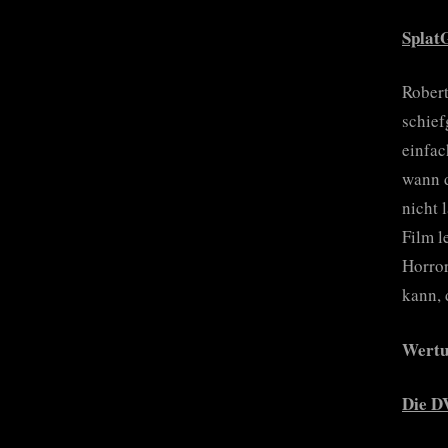
Splat
Robert
schief
einfac
wann d
nicht 
Film l
Horror
kann, 
Wertun
Die D