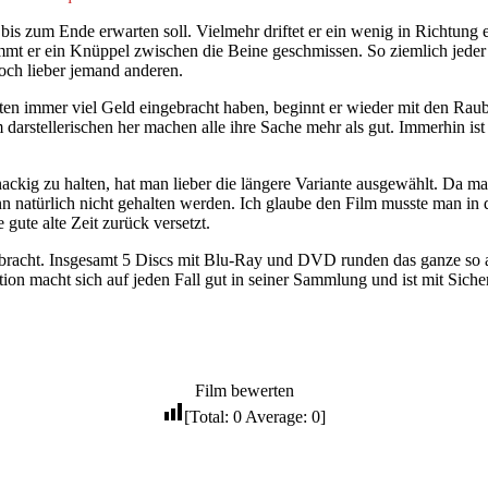
bis zum Ende erwarten soll. Vielmehr driftet er ein wenig in Richtung
t er ein Knüppel zwischen die Beine geschmissen. So ziemlich jeder h
och lieber jemand anderen.
itäten immer viel Geld eingebracht haben, beginnt er wieder mit den Ra
om darstellerischen her machen alle ihre Sache mehr als gut. Immerhin is
nackig zu halten, hat man lieber die längere Variante ausgewählt. Da ma
 natürlich nicht gehalten werden. Ich glaube den Film musste man in 
gute alte Zeit zurück versetzt.
racht. Insgesamt 5 Discs mit Blu-Ray und DVD runden das ganze so a
ion macht sich auf jeden Fall gut in seiner Sammlung und ist mit Sicher
Film bewerten
[Total:
0
Average:
0
]