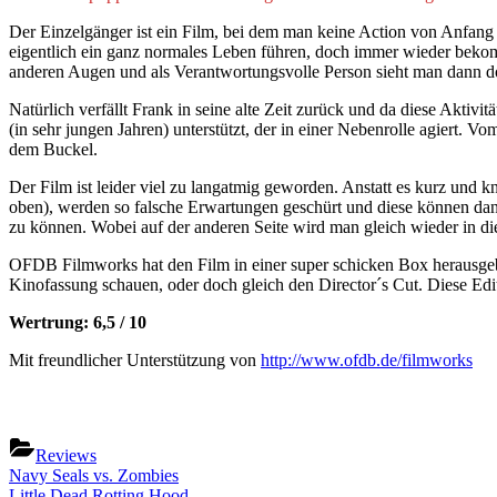
Der Einzelgänger ist ein Film, bei dem man keine Action von Anfang 
eigentlich ein ganz normales Leben führen, doch immer wieder bekomm
anderen Augen und als Verantwortungsvolle Person sieht man dann d
Natürlich verfällt Frank in seine alte Zeit zurück und da diese Aktiv
(in sehr jungen Jahren) unterstützt, der in einer Nebenrolle agiert. V
dem Buckel.
Der Film ist leider viel zu langatmig geworden. Anstatt es kurz und k
oben), werden so falsche Erwartungen geschürt und diese können dann
zu können. Wobei auf der anderen Seite wird man gleich wieder in die 
OFDB Filmworks hat den Film in einer super schicken Box herausgeb
Kinofassung schauen, oder doch gleich den Director´s Cut. Diese Edit
Wertrung: 6,5 / 10
Mit freundlicher Unterstützung von
http://www.ofdb.de/filmworks
Reviews
Beitragsnavigation
Previous
Navy Seals vs. Zombies
Post:
Next
Little Dead Rotting Hood