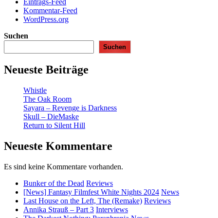
Eintrags-Feed
Kommentar-Feed
WordPress.org
Suchen
Suchen
Neueste Beiträge
Whistle
The Oak Room
Sayara – Revenge is Darkness
Skull – DieMaske
Return to Silent Hill
Neueste Kommentare
Es sind keine Kommentare vorhanden.
Bunker of the Dead
Reviews
[News] Fantasy Filmfest White Nights 2024
News
Last House on the Left, The (Remake)
Reviews
Annika Strauß – Part 3
Interviews