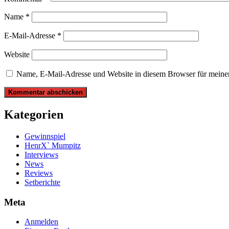
Name
*
E-Mail-Adresse
*
Website
Name, E-Mail-Adresse und Website in diesem Browser für meine
Kategorien
Gewinnspiel
HenrX` Mumpitz
Interviews
News
Reviews
Setberichte
Meta
Anmelden