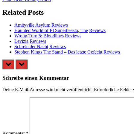
Post:
Related Posts
Amityville Asylum
Reviews
Haunted World of El Superbeasto, The
Reviews
Wrong Turn 5: Bloodlines
Reviews
Levizia
Reviews
Schreie der Nacht
Reviews
Stephen Kings The Stand – Das letzte Gefecht
Reviews
prev
next
Schreibe einen Kommentar
Deine E-Mail-Adresse wird nicht veröffentlicht.
Erforderliche Felder 
Kommentar
*