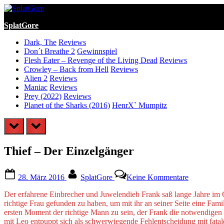
Skip
to
SplatGore
content
Dark, The
Reviews
Don´t Breathe 2
Gewinnspiel
Flesh Eater – Revenge of the Living Dead
Reviews
Crowley – Back from Hell
Reviews
Alien 2
Reviews
Maniac
Reviews
Prey (2022)
Reviews
Planet of the Sharks (2016)
HenrX` Mumpitz
prev
next
Thief – Der Einzelgänger
Posted
By
zu
28. März 2016
SplatGore
Keine Kommentare
on
Thief
–
Der erfahrene Einbrecher und Juwelendieb Frank saß lange Jahre im Ge
Der
richtige Frau gefunden zu haben, um mit ihr an seiner Seite eine Fam
Einzelgäng
ersten Moment der richtige Mann zu sein, der Frank die notwendigen lu
mit Leo entpuppt sich als schwerwiegende Fehlentscheidung mit fa