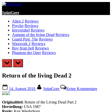
Skip
to
SplatGore
content
Alien 2
Reviews
Psycho
Reviews
Irreversibel
Reviews
Autumn of the living Dead
Reviews
Guard Post, The
Reviews
Waxwork 2
Reviews
Boy from hell
Reviews
Phantom der Oper
Reviews
prev
next
Return of the living Dead 2
Posted
By
zu
14. August 2010
SplatGore
Keine Kommentare
on
Return
of
the
Originaltitel:
Return of the Living Dead Part 2
living
Herstellung:
USA 1987
Dead
Regie:
Ken Wiederhorn