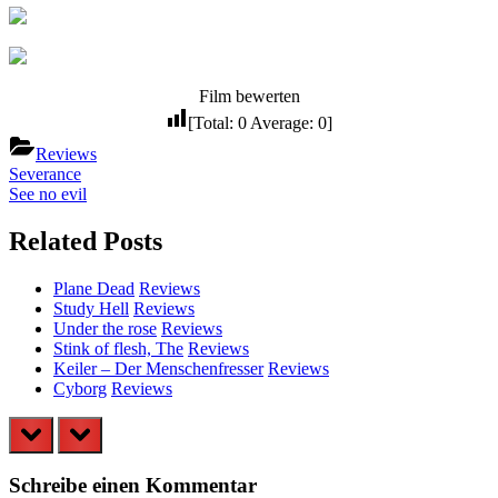
Film bewerten
[Total:
0
Average:
0
]
Reviews
Beitragsnavigation
Previous
Severance
Post:
Next
See no evil
Post:
Related Posts
Plane Dead
Reviews
Study Hell
Reviews
Under the rose
Reviews
Stink of flesh, The
Reviews
Keiler – Der Menschenfresser
Reviews
Cyborg
Reviews
prev
next
Schreibe einen Kommentar