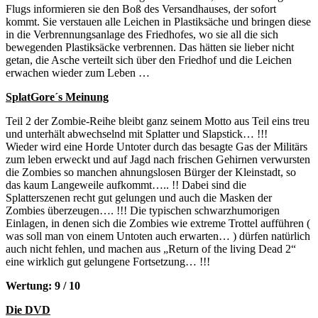
Flugs informieren sie den Boß des Versandhauses, der sofort
kommt. Sie verstauen alle Leichen in Plastiksäche und bringen diese
in die Verbrennungsanlage des Friedhofes, wo sie all die sich
bewegenden Plastiksäcke verbrennen. Das hätten sie lieber nicht
getan, die Asche verteilt sich über den Friedhof und die Leichen
erwachen wieder zum Leben …
SplatGore´s Meinung
Teil 2 der Zombie-Reihe bleibt ganz seinem Motto aus Teil eins treu
und unterhält abwechselnd mit Splatter und Slapstick… !!!
Wieder wird eine Horde Untoter durch das besagte Gas der Militärs
zum leben erweckt und auf Jagd nach frischen Gehirnen verwursten
die Zombies so manchen ahnungslosen Bürger der Kleinstadt, so
das kaum Langeweile aufkommt….. !! Dabei sind die
Splatterszenen recht gut gelungen und auch die Masken der
Zombies überzeugen…. !!! Die typischen schwarzhumorigen
Einlagen, in denen sich die Zombies wie extreme Trottel aufführen (
was soll man von einem Untoten auch erwarten… ) dürfen natürlich
auch nicht fehlen, und machen aus „Return of the living Dead 2“
eine wirklich gut gelungene Fortsetzung… !!!
Wertung: 9 / 10
Die DVD