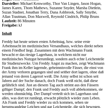
2
Darsteller:
Michael Kenworthy, Thor Van Lingen, Jason Hogan,
James Karen, Thom Mathews, Suzanne Snyder, Marsha Dietlein,
Suzan Stadner, Jonathan Terry, Dana Ashbrook, Sally Smythe,
Allan Trautman, Don Maxwell, Reynold Cindrich, Philip Bruns
Laufzeit:
86 Minuten
Freigabe:
kJ
Inhalt
Freddy hat heute seinen ersten Arbeitstag, bzw. seine erste
Arbeitsnacht im medizinischen Versandhaus, welches direkt neben
einem Friedhof liegt. Zusammen mit dem Wachmann Frank
bewacht er das riesige Lagerhaus, in welchem nicht nur
medizinisches Nutzgut herumliegt, sondern auch echte Leichenteile
für Studienzwecke. Um Freddy Angst zu machen, zeigt Wachmann
Frank ihm im Keller lagernde, geheimnisvolle Fässer, die einst von
der Army verloren gegangen sind und seither dort lagern, ohne daß
jemand von deren Lagerort weiß. Die Army selbst ist schon seit
Jahren auf der Suche danach, doch Frank weiß nicht, daß diese
gefährlich sind. Just an diesem Tag auch strömt aus den Fässern
giftiger Dampf, den Frank und Freddy auch voll abbekommen, sie
werden ohnmächtig. Der Dampf verteilt sich im Lagerhaus und
alles, was dort tot rumliegt, erwacht plötzlich wieder zum Leben.
Als Frank und Freddy wieder zu sich kommen, sehen sie
herumwandelne Leichen und gar Leichenteile, die sich bewegen.