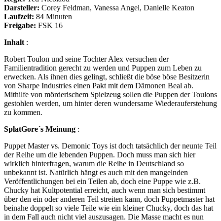
vs.
Darsteller:
Corey Feldman, Vanessa Angel, Danielle Keaton
Demonic
Laufzeit:
84 Minuten
Toys
Freigabe:
FSK 16
Inhalt
:
Robert Toulon und seine Tochter Alex versuchen der
Familientradition gerecht zu werden und Puppen zum Leben zu
erwecken. Als ihnen dies gelingt, schließt die böse böse Besitzerin
von Sharpe Industries einen Pakt mit dem Dämonen Beal ab.
Mithilfe von mörderischem Spielzeug sollen die Puppen der Toulons
gestohlen werden, um hinter deren wundersame Wiederauferstehung
zu kommen.
SplatGore´s Meinung
:
Puppet Master vs. Demonic Toys ist doch tatsächlich der neunte Teil
der Reihe um die lebenden Puppen. Doch muss man sich hier
wirklich hinterfragen, warum die Reihe in Deutschland so
unbekannt ist. Natürlich hängt es auch mit den mangelnden
Veröffentlichungen bei ein Teilen ab, doch eine Puppe wie z.B.
Chucky hat Kultpotential erreicht, auch wenn man sich bestimmt
über den ein oder anderen Teil streiten kann, doch Puppetmaster hat
beinahe doppelt so viele Teile wie ein kleiner Chucky, doch das hat
in dem Fall auch nicht viel auszusagen. Die Masse macht es nun