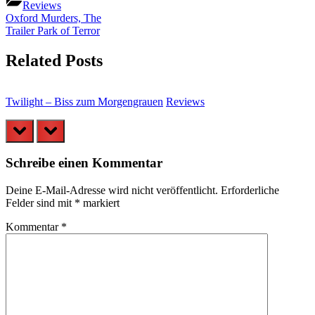
Reviews
Beitragsnavigation
Previous
Oxford Murders, The
Post:
Next
Trailer Park of Terror
Post:
Related Posts
Twilight – Biss zum Morgengrauen
Reviews
B
prev
next
Schreibe einen Kommentar
Deine E-Mail-Adresse wird nicht veröffentlicht.
Erforderliche
Felder sind mit
*
markiert
Kommentar
*