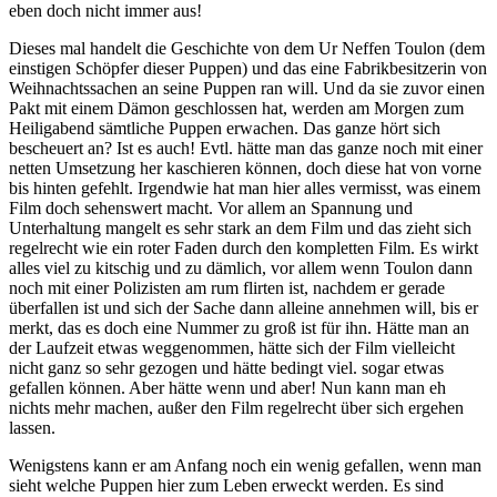
eben doch nicht immer aus!
Dieses mal handelt die Geschichte von dem Ur Neffen Toulon (dem
einstigen Schöpfer dieser Puppen) und das eine Fabrikbesitzerin von
Weihnachtssachen an seine Puppen ran will. Und da sie zuvor einen
Pakt mit einem Dämon geschlossen hat, werden am Morgen zum
Heiligabend sämtliche Puppen erwachen. Das ganze hört sich
bescheuert an? Ist es auch! Evtl. hätte man das ganze noch mit einer
netten Umsetzung her kaschieren können, doch diese hat von vorne
bis hinten gefehlt. Irgendwie hat man hier alles vermisst, was einem
Film doch sehenswert macht. Vor allem an Spannung und
Unterhaltung mangelt es sehr stark an dem Film und das zieht sich
regelrecht wie ein roter Faden durch den kompletten Film. Es wirkt
alles viel zu kitschig und zu dämlich, vor allem wenn Toulon dann
noch mit einer Polizisten am rum flirten ist, nachdem er gerade
überfallen ist und sich der Sache dann alleine annehmen will, bis er
merkt, das es doch eine Nummer zu groß ist für ihn. Hätte man an
der Laufzeit etwas weggenommen, hätte sich der Film vielleicht
nicht ganz so sehr gezogen und hätte bedingt viel. sogar etwas
gefallen können. Aber hätte wenn und aber! Nun kann man eh
nichts mehr machen, außer den Film regelrecht über sich ergehen
lassen.
Wenigstens kann er am Anfang noch ein wenig gefallen, wenn man
sieht welche Puppen hier zum Leben erweckt werden. Es sind