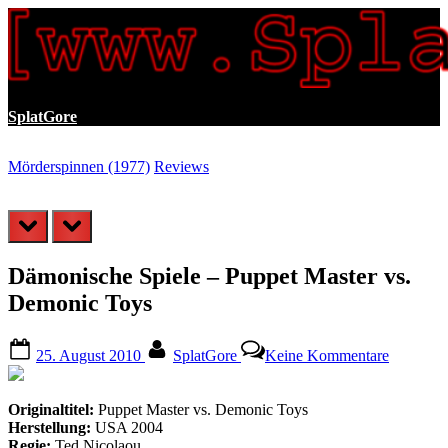
Skip
to
content
SplatGore
Mörderspinnen (1977)
Reviews
P
prev
next
Dämonische Spiele – Puppet Master vs.
Demonic Toys
Posted
By
zu
25. August 2010
SplatGore
Keine Kommentare
on
Dämonis
Spiele
–
Originaltitel:
Puppet Master vs. Demonic Toys
Puppet
Herstellung:
USA 2004
Master
Regie:
Ted Nicolaou