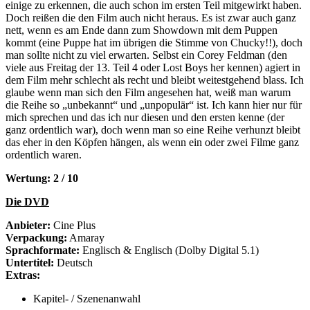
einige zu erkennen, die auch schon im ersten Teil mitgewirkt haben.
Doch reißen die den Film auch nicht heraus. Es ist zwar auch ganz
nett, wenn es am Ende dann zum Showdown mit dem Puppen
kommt (eine Puppe hat im übrigen die Stimme von Chucky!!), doch
man sollte nicht zu viel erwarten. Selbst ein Corey Feldman (den
viele aus Freitag der 13. Teil 4 oder Lost Boys her kennen) agiert in
dem Film mehr schlecht als recht und bleibt weitestgehend blass. Ich
glaube wenn man sich den Film angesehen hat, weiß man warum
die Reihe so „unbekannt“ und „unpopulär“ ist. Ich kann hier nur für
mich sprechen und das ich nur diesen und den ersten kenne (der
ganz ordentlich war), doch wenn man so eine Reihe verhunzt bleibt
das eher in den Köpfen hängen, als wenn ein oder zwei Filme ganz
ordentlich waren.
Wertung: 2 / 10
Die DVD
Anbieter:
Cine Plus
Verpackung:
Amaray
Sprachformate:
Englisch & Englisch (Dolby Digital 5.1)
Untertitel:
Deutsch
Extras:
Kapitel- / Szenenanwahl