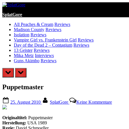
Skip
to
SplatGore
content
All Peaches & Cream
Reviews
Madison County
Reviews
Isolation
Reviews
Vampire Girl vs. Frankenstein Girl
Reviews
Day of the Dead 2 – Contagium
Reviews
13 Geister
Reviews
Mika Metz
Interviews
Guns Akimbo
Reviews
prev
next
Puppetmaster
Posted
By
zu
25. August 2010
SplatGore
Keine Kommentare
on
Puppetma
Originaltitel:
Puppetmaster
Herstellung:
USA 1989
Regie:
David Schmoeller