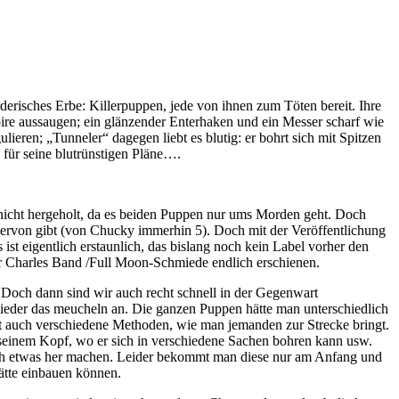
erisches Erbe: Killerpuppen, jede von ihnen zum Töten bereit. Ihre
pire aussaugen; ein glänzender Enterhaken und ein Messer scharf wie
ieren; „Tunneler“ dagegen liebt es blutig: er bohrt sich mit Spitzen
 für seine blutrünstigen Pläne….
nicht hergeholt, da es beiden Puppen nur ums Morden geht. Doch
hiervon gibt (von Chucky immerhin 5). Doch mit der Veröffentlichung
t eigentlich erstaunlich, das bislang noch kein Label vorher den
er Charles Band /Full Moon-Schmiede endlich erschienen.
 Doch dann sind wir auch recht schnell in der Gegenwart
wieder das meucheln an. Die ganzen Puppen hätte man unterschiedlich
hat auch verschiedene Methoden, wie man jemanden zur Strecke bringt.
f seinem Kopf, wo er sich in verschiedene Sachen bohren kann usw.
sch etwas her machen. Leider bekommt man diese nur am Anfang und
hätte einbauen können.