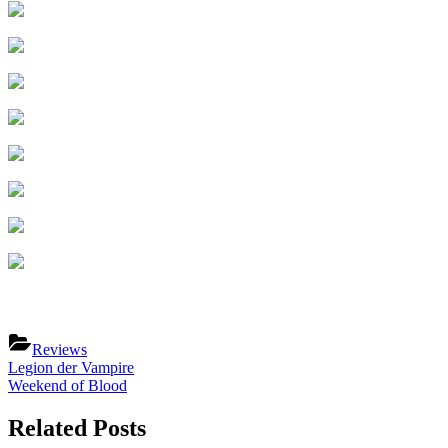
Reviews
Beitragsnavigation
Previous
Legion der Vampire
Post:
Next
Weekend of Blood
Post:
Related Posts