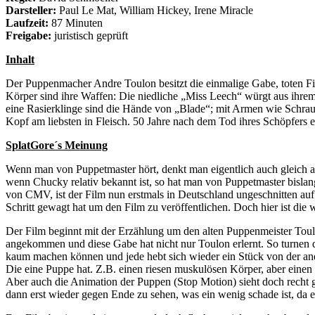
Darsteller:
Paul Le Mat, William Hickey, Irene Miracle
Laufzeit:
87 Minuten
Freigabe:
juristisch geprüft
Inhalt
Der Puppenmacher Andre Toulon besitzt die einmalige Gabe, toten Fig
Körper sind ihre Waffen: Die niedliche „Miss Leech“ würgt aus ihrem
eine Rasierklinge sind die Hände von „Blade“; mit Armen wie Schraubst
Kopf am liebsten in Fleisch. 50 Jahre nach dem Tod ihres Schöpfers 
SplatGore´s Meinung
Wenn man von Puppetmaster hört, denkt man eigentlich auch gleich a
wenn Chucky relativ bekannt ist, so hat man von Puppetmaster bislan
von CMV, ist der Film nun erstmals in Deutschland ungeschnitten auf
Schritt gewagt hat um den Film zu veröffentlichen. Doch hier ist d
Der Film beginnt mit der Erzählung um den alten Puppenmeister Toul
angekommen und diese Gabe hat nicht nur Toulon erlernt. So turnen 
kaum machen können und jede hebt sich wieder ein Stück von der ande
Die eine Puppe hat. Z.B. einen riesen muskulösen Körper, aber einen
Aber auch die Animation der Puppen (Stop Motion) sieht doch recht
dann erst wieder gegen Ende zu sehen, was ein wenig schade ist, da e