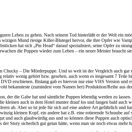
uren Leben zu geben. Nach seinem Tod hinterläßt er der Welt ein mörd
 wizigen Mund riesige Killer-Blutegel hervor, die ihre Opfer wie Vam
öcken hat sich „Pin Head“ darauf spezialisiert, seine Opfer zu strangul
erwachen die Puppen wieder zum Leben – ein neuer Meister braucht sie
n Chucky – Die Mörderpuppe. Und so weit ist der Vergleich auch gar 
g relativ wenig gehört bzw. gesehen, auch wenn es insgesamt 7 Teile 
 DVD erschienen. Bislang gab es hiervon nur eine VHS Version und es is
ie wohl bekannteste (zumindest vom Namen her) Produktion/Reihe aus d
on, der die Gabe hat und sämtliche Puppen lebendig werden zu lassen.
die kleinen auch in dem Hotel munter drauf los und fangen bald auch 
ren ab. Aber so ist jede für sich auf eine andere Art gefährlich und 
 winzig kleinen Kopf, ein andere hat z.B. eine rotierende Schraube au
 gut und auch glaubwürdig aus und so können diese Puppen auch opti
s der Story sicherlich gut getan hätte, wenn man sie noch etwas mehr 