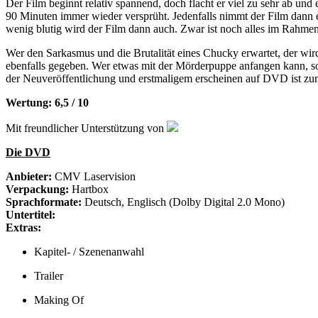
Der Film beginnt relativ spannend, doch flacht er viel zu sehr ab un
90 Minuten immer wieder versprüht. Jedenfalls nimmt der Film dann 
wenig blutig wird der Film dann auch. Zwar ist noch alles im Rahme
Wer den Sarkasmus und die Brutalität eines Chucky erwartet, der wird
ebenfalls gegeben. Wer etwas mit der Mörderpuppe anfangen kann, soll
der Neuveröffentlichung und erstmaligem erscheinen auf DVD ist zumi
Wertung: 6,5 / 10
Mit freundlicher Unterstützung von
Die DVD
Anbieter:
CMV Laservision
Verpackung:
Hartbox
Sprachformate:
Deutsch, Englisch (Dolby Digital 2.0 Mono)
Untertitel:
Extras:
Kapitel- / Szenenanwahl
Trailer
Making Of