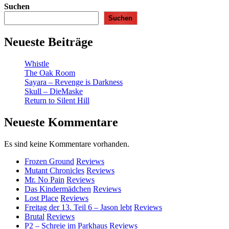
Suchen
Suchen
Neueste Beiträge
Whistle
The Oak Room
Sayara – Revenge is Darkness
Skull – DieMaske
Return to Silent Hill
Neueste Kommentare
Es sind keine Kommentare vorhanden.
Frozen Ground
Reviews
Mutant Chronicles
Reviews
Mr. No Pain
Reviews
Das Kindermädchen
Reviews
Lost Place
Reviews
Freitag der 13. Teil 6 – Jason lebt
Reviews
Brutal
Reviews
P2 – Schreie im Parkhaus
Reviews