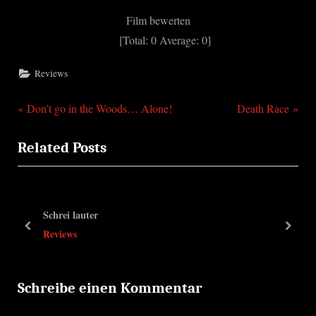
Film bewerten
[Total:
0
Average:
0
]
Reviews
P
N
Beitragsnavigation
Don’t go in the Woods… Alone!
Death Race
r
e
Related Posts
e
x
v
t
i
P
o
o
Schrei lauter
u
s
prev
next
Reviews
s
t
P
:
o
Schreibe einen Kommentar
s