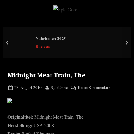
Skip
to
S
content
p
l
Nährboden 2025
a
prev
nex
Reviews
t
G
o
r
Midnight Meat Train, The
e
Posted
By
zu
23. August 2010
SplatGore
Keine Kommentare
on
Midnight
Meat
Train,
The
Originaltitel:
Midnight Meat Train, The
Herstellung:
USA 2008
Regie:
Ryûhei Kitamura