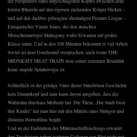
der Perspektive eines abgeschlagenen Kopfes zwischen dem
letzten Blinzeln auf den eigenen zuckenden Körper blicken –
und auf den darüber gebeugten ehemaligen Premier League –
Eierquetscher Vinnie Jones, der den stoischen
Menschenmetzger Mahogany wider Erwarten mit großer
Klasse mimt. Und in den 100 Minuten bekommt er viel Arbeit.
Soviel sei dem Gorehound versprochen; auch wenn THE
MIDNIGHT MEAT TRAIN trotz seiner extremen Brutalität
keine stupide Splatterorgie ist.
Schließlich ist der geistige Vater dieser bitterbösen Geschichte
kein Dummkopf und man kann davon ausgehen, dass der
Wahnsinn durchaus Methode hat. Die These „Die Stadt frisst
ihre Kinder“ hat man hier mit den Mitteln eines blutigen und
düsteren Horrorfilms bejaht.
Und an der Endstation des Mitternachtsfleischzugs erwartet
den Zuschauern neben weiteren Gallonen von Blut nicht nur